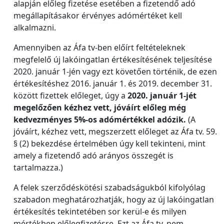
alapján előleg fizetése esetében a fizetendő adó
megállapításakor érvényes adómértéket kell
alkalmazni.
Amennyiben az Áfa tv-ben előírt feltételeknek
megfelelő új lakóingatlan értékesítésének teljesítése
2020. január 1-jén vagy ezt követően történik, de ezen
értékesítéshez 2016. január 1. és 2019. december 31.
között fizettek előleget, úgy a
2020. január 1-jét
megelőzően kézhez vett, jóváírt előleg még
kedvezményes 5%-os adómértékkel adózik.
(A
jóváírt, kézhez vett, megszerzett előleget az Áfa tv. 59.
§ (2) bekezdése értelmében úgy kell tekinteni, mint
amely a fizetendő adó arányos összegét is
tartalmazza.)
A felek szerződéskötési szabadságukból kifolyólag
szabadon meghatározhatják, hogy az új lakóingatlan
értékesítés tekintetében sor kerül-e és milyen
mértékben előlegfizetésre. Ezt az Áfa tv. nem