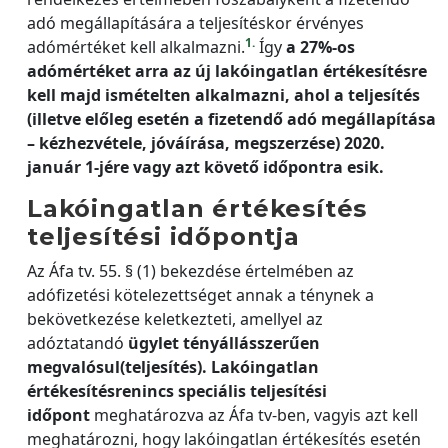
adó megállapítására a teljesítéskor érvényes
1.
adómértéket kell alkalmazni.
Így
a 27%-os
adómértéket arra az új lakóingatlan értékesítésre
kell majd ismételten alkalmazni, ahol a teljesítés
(illetve előleg esetén a fizetendő adó megállapítása
– kézhezvétele, jóváírása, megszerzése) 2020.
január 1-jére vagy azt követő időpontra esik.
Lakóingatlan értékesítés
teljesítési időpontja
Az Áfa tv. 55. § (1) bekezdése értelmében az
adófizetési kötelezettséget annak a ténynek a
bekövetkezése keletkezteti, amellyel az
adóztatandó
ügylet tényállásszerűen
megvalósul
(teljesítés).
Lakóingatlan
értékesítésre
nincs speciális teljesítési
időpont
meghatározva az Áfa tv-ben, vagyis azt kell
meghatározni, hogy lakóingatlan értékesítés esetén