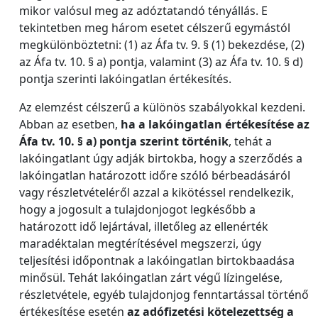
mikor valósul meg az adóztatandó tényállás. E
tekintetben meg három esetet célszerű egymástól
megkülönböztetni: (1) az Áfa tv. 9. § (1) bekezdése, (2)
az Áfa tv. 10. § a) pontja, valamint (3) az Áfa tv. 10. § d)
pontja szerinti lakóingatlan értékesítés.
Az elemzést célszerű a különös szabályokkal kezdeni.
Abban az esetben,
ha a lakóingatlan értékesítése az
Áfa tv. 10. § a) pontja szerint történik
, tehát a
lakóingatlant úgy adják birtokba, hogy a szerződés a
lakóingatlan határozott időre szóló bérbeadásáról
vagy részletvételéről azzal a kikötéssel rendelkezik,
hogy a jogosult a tulajdonjogot legkésőbb a
határozott idő lejártával, illetőleg az ellenérték
maradéktalan megtérítésével megszerzi, úgy
teljesítési időpontnak a lakóingatlan birtokbaadása
minősül. Tehát lakóingatlan zárt végű lízingelése,
részletvétele, egyéb tulajdonjog fenntartással történő
értékesítése esetén
az adófizetési kötelezettség a