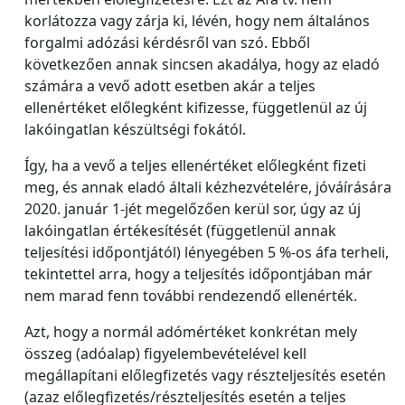
korlátozza vagy zárja ki, lévén, hogy nem általános
forgalmi adózási kérdésről van szó. Ebből
következően annak sincsen akadálya, hogy az eladó
számára a vevő adott esetben akár a teljes
ellenértéket előlegként kifizesse, függetlenül az új
lakóingatlan készültségi fokától.
Így, ha a vevő a teljes ellenértéket előlegként fizeti
meg, és annak eladó általi kézhezvételére, jóváírására
2020. január 1-jét megelőzően kerül sor, úgy az új
lakóingatlan értékesítését (függetlenül annak
teljesítési időpontjától) lényegében 5 %-os áfa terheli,
tekintettel arra, hogy a teljesítés időpontjában már
nem marad fenn további rendezendő ellenérték.
Azt, hogy a normál adómértéket konkrétan mely
összeg (adóalap) figyelembevételével kell
megállapítani előlegfizetés vagy részteljesítés esetén
(azaz előlegfizetés/részteljesítés esetén a teljes