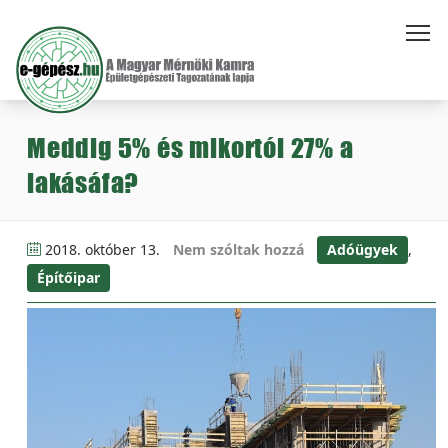
Meddig 5% és mikortól 27% a
lakásáfa?
2018. október 13.
Nem szóltak hozzá
Adóügyek
,
Építőipar