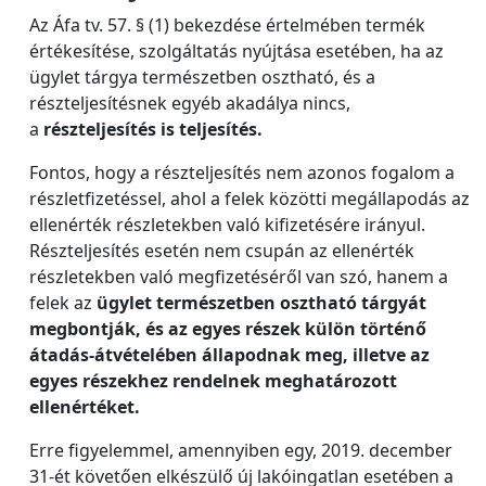
Az Áfa tv. 57. § (1) bekezdése értelmében termék
értékesítése, szolgáltatás nyújtása esetében, ha az
ügylet tárgya természetben osztható, és a
részteljesítésnek egyéb akadálya nincs,
a
részteljesítés is teljesítés.
Fontos, hogy a részteljesítés nem azonos fogalom a
részletfizetéssel, ahol a felek közötti megállapodás az
ellenérték részletekben való kifizetésére irányul.
Részteljesítés esetén nem csupán az ellenérték
részletekben való megfizetéséről van szó, hanem a
felek az
ügylet természetben osztható tárgyát
megbontják, és az egyes részek külön történő
átadás-átvételében állapodnak meg, illetve az
egyes részekhez rendelnek meghatározott
ellenértéket.
Erre figyelemmel, amennyiben egy, 2019. december
31-ét követően elkészülő új lakóingatlan esetében a