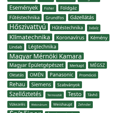
Események
Földgáz
Fisher
Gázellátás
Fűtéstechnika
Grundfos
Hőszivattyú
Hűtéstechnika
Ivóvíz
Klímatechnika
Koronavírus
Kémény
Légtechnika
Lindab
Magyar Mérnöki Kamara
Magyar Épületgépészet
MÉGSZ
Merkapt
Panasonic
OMÉN
Oktatás
Promóció
Rehau
Siemens
Szabványok
Szellőztetés
Testo
Távhő
Termosztát
Weishaupt
Vízkezelés
Zehnder
Webinárium