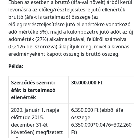
Ebben az esetben a bruttó (áfa-val növelt) árból kerül
levonásra az előleg/részteljesítésre jutó ellenérték
bruttó (áfa-t is tartalmazó) összege (az
előlegre/részteljesítésre jutó ellenértékre vonatkozó
adó mértéke 5%), majd a különbözetre jutó adót az új
adómérték (27%) alkalmazásával, felülről számolva
(0,2126-del szorozva) állapítjuk meg, mivel a kivonás
eredményeként kapott összeg is bruttó összeg.
Példa:
Szerződés szerinti
30.000.000 Ft
áfát is tartalmazó
ellenérték
2020. január 1. napja
6.350.000 Ft (ebből áfa
előtt (de 2015.
összege
december 31-ét
6.350.000*0,0476=302.260
követően) megfizetett
Ft)