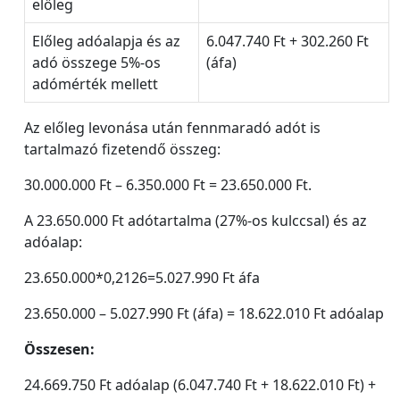
előleg
Előleg adóalapja és az
6.047.740 Ft + 302.260 Ft
adó összege 5%-os
(áfa)
adómérték mellett
Az előleg levonása után fennmaradó adót is
tartalmazó fizetendő összeg:
30.000.000 Ft – 6.350.000 Ft = 23.650.000 Ft.
A 23.650.000 Ft adótartalma (27%-os kulccsal) és az
adóalap:
23.650.000*0,2126=5.027.990 Ft áfa
23.650.000 – 5.027.990 Ft (áfa) = 18.622.010 Ft adóalap
Összesen:
24.669.750 Ft adóalap (6.047.740 Ft + 18.622.010 Ft) +