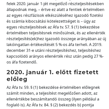
felek 2020. január 1-jét megelőző részteljesítésekben
állapodnak meg, – értve ez alatt a fentiek értelmében
az egyes részfázisok elkészüléséhez igazodó fizetési
és számla kibocsátási kötelezettséget is – úgy az
egyes részteljesítések az Áfa tv. 57. § (1) bekezdése
értelmében teljesítésnek minősülnek, és az ellenérték
részteljesítés(ek)hez igazodó összege arányában az új
lakóingatlan értékesítését 5 %-os áfa terheli. A 2019.
december 31-e utáni részteljesítéshez, teljesítéshez
kapcsolódó arányos ellenérték rész után pedig 27 %-
os áfa fizetendő.
2020. január 1. előtt fizetett
előleg
Az Áfa tv. 59. § (1) bekezdése értelmében előlegnek
számít minden, a teljesítést megelőzően adott, az
ellenértékbe beszámítandó összeg (ilyen például a
foglaló is). Az Áfa tv. 84. § (2) bekezdés b) pontja