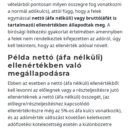
vételárból pontosan milyen összegre fog vonatkozni
a normál adókulcs), attól függ, hogy a felek
egymással
nettó (áfa nélküli) vagy bruttó
(áfát is
tartalmazó) ellenértékben állapodtak meg
. A
bírósági ítélkezési gyakorlat értelmében amennyiben
a felek nem rendelkeztek kifejezetten az adóról, úgy
kell tekinteni, hogy az ellenérték adóval növelt.
Példa nettó (áfa nélküli)
ellenértékben való
megállapodásra
Ebben az esetben a nettó (áfa nélküli) ellenértékből
kell levonni az előlegnek vagy a részteljesítésre jutó
ellenértéknek a nettó (áfa nélküli) összegét, (az
előlegre/részteljesítéshez kapcsolódó
ellenértékrészre még az 5%-os áfa kulcs vonatkozik),
és az adómérték változást követően keletkezett
adófizetési kötelezettség esetén a különbözetre