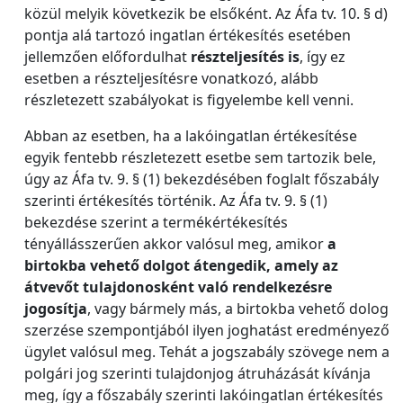
közül melyik következik be elsőként. Az Áfa tv. 10. § d)
pontja alá tartozó ingatlan értékesítés esetében
jellemzően előfordulhat
részteljesítés is
, így ez
esetben a részteljesítésre vonatkozó, alább
részletezett szabályokat is figyelembe kell venni.
Abban az esetben, ha a lakóingatlan értékesítése
egyik fentebb részletezett esetbe sem tartozik bele,
úgy az Áfa tv. 9. § (1) bekezdésében foglalt főszabály
szerinti értékesítés történik. Az Áfa tv. 9. § (1)
bekezdése szerint a termékértékesítés
tényállásszerűen akkor valósul meg, amikor
a
birtokba vehető dolgot átengedik, amely az
átvevőt tulajdonosként való rendelkezésre
jogosítja
, vagy bármely más, a birtokba vehető dolog
szerzése szempontjából ilyen joghatást eredményező
ügylet valósul meg. Tehát a jogszabály szövege nem a
polgári jog szerinti tulajdonjog átruházását kívánja
meg, így a főszabály szerinti lakóingatlan értékesítés