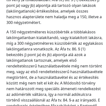
pont ja) vagy jb) alpontja alá tartozó olyan lakások
(lakóingatlanok) értékesítése, amelyek összes
hasznos alapterülete nem haladja meg a 150, illetve a
300 négyzetmétert.
A 150 négyzetméteres küszöbérték a többlakásos
lakóingatlanban kialakítandó, vagy kialakított lakásra,
míg a 300 négyzetméteres küszöbérték az egylakásos
lakóingatlanra vonatkozik. Az Áfa tv. 86. § (1)
bekezdés j) pont ja) és jb) alpontja alá azok a
lakóingatlanok tartoznak, amelyek első
rendeltetésszerű használatbavétele még nem történt
meg, vagy az első rendeltetésszerű használatbavétele
megtörtént, de a használatbavétel és az értékesítés
között még nem telt el két év. A Módosító törvény
nem határozott meg speciális átmeneti rendelkezést
az adómérték váltásra, így a normál adókulcsra
történő visszaállásnál az Áfa tv. 84. §-a az irányadó. E
rendelkezés értelmében főszabályként a fizetendő