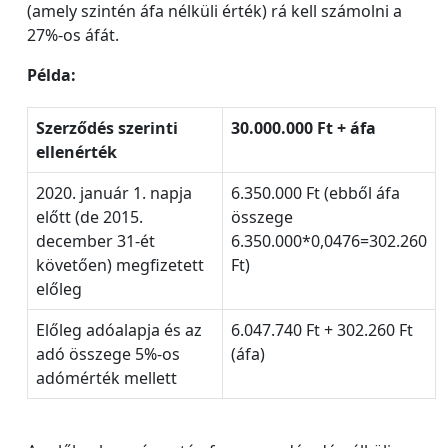
(amely szintén áfa nélküli érték) rá kell számolni a
27%-os áfát.
Példa:
Szerződés szerinti
30.000.000 Ft + áfa
ellenérték
2020. január 1. napja
6.350.000 Ft (ebből áfa
előtt (de 2015.
összege
december 31-ét
6.350.000*0,0476=302.260
követően) megfizetett
Ft)
előleg
Előleg adóalapja és az
6.047.740 Ft + 302.260 Ft
adó összege 5%-os
(áfa)
adómérték mellett