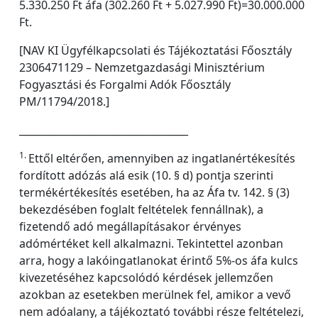
5.330.250 Ft áfa (302.260 Ft + 5.027.990 Ft)=30.000.000
Ft.
[NAV KI Ügyfélkapcsolati és Tájékoztatási Főosztály
2306471129 – Nemzetgazdasági Minisztérium
Fogyasztási és Forgalmi Adók Főosztály
PM/11794/2018.]
__________________________________
1.
Ettől eltérően, amennyiben az ingatlanértékesítés
fordított adózás alá esik (10. § d) pontja szerinti
termékértékesítés esetében, ha az Áfa tv. 142. § (3)
bekezdésében foglalt feltételek fennállnak), a
fizetendő adó megállapításakor érvényes
adómértéket kell alkalmazni. Tekintettel azonban
arra, hogy a lakóingatlanokat érintő 5%-os áfa kulcs
kivezetéséhez kapcsolódó kérdések jellemzően
azokban az esetekben merülnek fel, amikor a vevő
nem adóalany, a tájékoztató további része feltételezi,