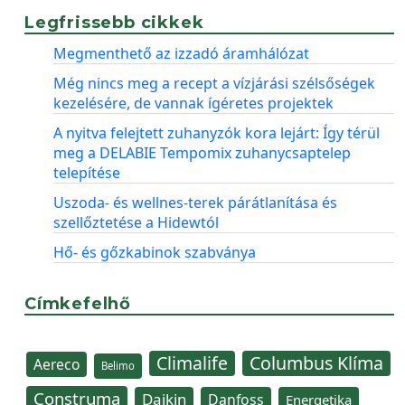
Legfrissebb cikkek
Megmenthető az izzadó áramhálózat
Még nincs meg a recept a vízjárási szélsőségek
kezelésére, de vannak ígéretes projektek
A nyitva felejtett zuhanyzók kora lejárt: Így térül
meg a DELABIE Tempomix zuhanycsaptelep
telepítése
Uszoda- és wellnes-terek párátlanítása és
szellőztetése a Hidewtól
Hő- és gőzkabinok szabványa
Címkefelhő
Climalife
Columbus Klíma
Aereco
Belimo
Construma
Daikin
Danfoss
Energetika