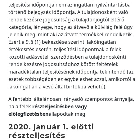
teljesítési időpontja nem az ingatlan nyilvántartásba
történő bejegyzés időpontja. A tulajdonosként való
rendelkezésre jogosultság a tulajdonjogtól eltérő
kategória, lényege, hogy az átvevő a külvilág felé úgy
jelenik meg, mint aki az átvett termékkel rendelkezik.
Ezért a 9. § (1) bekezdése szerinti lakóingatlan
értékesítés esetén, teljesítési időpontnak a felek
közötti adásvételi szerződésben a tulajdonoskénti
rendelkezésre jogosultsághoz kötött feltételek
maradéktalan teljesítésének időpontja tekintendő (az
esetek többségében ez egybe eshet azzal, amikortól a
lakóingatlan a vevő által birtokba vehető).
A fentebbi általánosan irányadó szempontot árnyalja,
ha a felek
részteljesítésben vagy
előlegfizetésben
állapodtak meg.
2020. január 1. előtti
részteljesítés