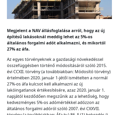
Megjelent a NAV állásfoglalása arról, hogy az új
építésű lakásoknál meddig lehet az 5%-os
általános forgalmi adót alkalmazni, és mikortól
27% az áfa.
Az egyes törvényeknek a gazdasági növekedéssel
összefüggésben történő módosításáról szóló 2015.
évi CCXII. törvény (a továbbiakban: Módosító törvény)
értelmében 2020. január 1-jétől ismételten a normál
27%-os áfa kulcsot kell alkalmazni az új
lakóingatlanok értékesítésére, azaz 2020. január 1.
napjától kezdődően megszűnik az a lehetőség, hogy
kedvezményes 5%-os adómértékkel adózzon az
általános forgalmi adóról szóló 2007. évi CXXVII.
törvény (a továbbiakban: Áfa tv.) 86. § (1) bekezdés j)