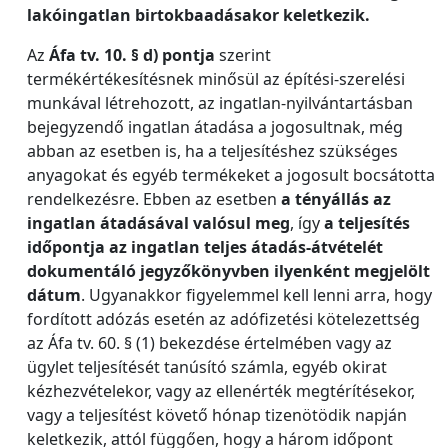
lakóingatlan birtokbaadásakor keletkezik.
Az
Áfa tv. 10. § d) pontja
szerint
termékértékesítésnek minősül az építési-szerelési
munkával létrehozott, az ingatlan-nyilvántartásban
bejegyzendő ingatlan átadása a jogosultnak, még
abban az esetben is, ha a teljesítéshez szükséges
anyagokat és egyéb termékeket a jogosult bocsátotta
rendelkezésre. Ebben az esetben
a tényállás az
ingatlan átadásával valósul meg
, így
a teljesítés
időpontja az ingatlan teljes átadás-átvételét
dokumentáló jegyzőkönyvben ilyenként megjelölt
dátum
. Ugyanakkor figyelemmel kell lenni arra, hogy
fordított adózás esetén az adófizetési kötelezettség
az Áfa tv. 60. § (1) bekezdése értelmében vagy az
ügylet teljesítését tanúsító számla, egyéb okirat
kézhezvételekor, vagy az ellenérték megtérítésekor,
vagy a teljesítést követő hónap tizenötödik napján
keletkezik, attól függően, hogy a három időpont