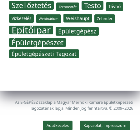
Szellőztetés
Testo
Távhő
Termosztát
Weishaupt
Vízkezelés
Zehnder
Webinárium
Építőipar
Épületgépész
Épületgépészet
Épületgépészeti Tagozat
Az E-GÉPÉSZ szaklap a Magyar Mérnöki Kamara Épületképészeti
Tagozatának lapja. Minden jog fenntartva, © 2009–2026
Adatkezelés
Kapcsolat, impresszum