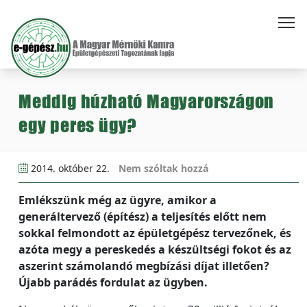
Meddig húzható Magyarországon
egy peres ügy?
2014. október 22.
Nem szóltak hozzá
Emlékszünk még az ügyre, amikor a
generáltervező (építész) a teljesítés előtt nem
sokkal felmondott az épületgépész tervezőnek, és
azóta megy a pereskedés a készültségi fokot és az
aszerint számolandó megbízási díjat illetően?
Újabb parádés fordulat az ügyben.