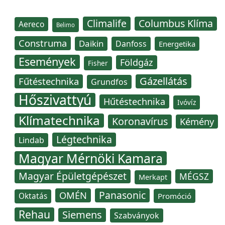
Climalife
Columbus Klíma
Aereco
Belimo
Construma
Daikin
Danfoss
Energetika
Események
Földgáz
Fisher
Gázellátás
Fűtéstechnika
Grundfos
Hőszivattyú
Hűtéstechnika
Ivóvíz
Klímatechnika
Koronavírus
Kémény
Légtechnika
Lindab
Magyar Mérnöki Kamara
Magyar Épületgépészet
MÉGSZ
Merkapt
Panasonic
OMÉN
Oktatás
Promóció
Rehau
Siemens
Szabványok