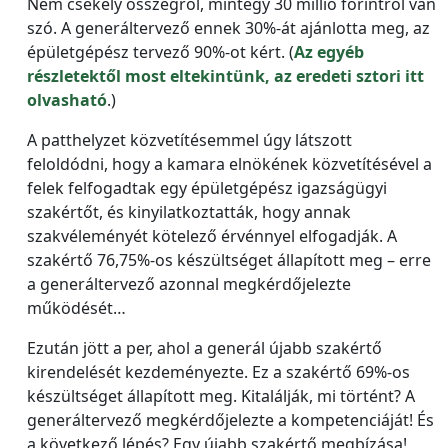
Nem csekély összegről, mintegy 30 millió forintról van
szó. A generáltervező ennek 30%-át ajánlotta meg, az
épületgépész tervező 90%-ot kért. (
Az egyéb
részletektől most eltekintünk, az eredeti sztori itt
olvasható
.)
A patthelyzet közvetítésemmel úgy látszott
feloldódni, hogy a kamara elnökének közvetítésével a
felek felfogadtak egy épületgépész igazságügyi
szakértőt, és kinyilatkoztatták, hogy annak
szakvéleményét kötelező érvénnyel elfogadják. A
szakértő 76,75%-os készültséget állapított meg – erre
a generáltervező azonnal megkérdőjelezte
működését…
Ezután jött a per, ahol a generál újabb szakértő
kirendelését kezdeményezte. Ez a szakértő 69%-os
készültséget állapított meg. Kitalálják, mi történt? A
generáltervező megkérdőjelezte a kompetenciáját! És
a következő lépés? Egy újabb szakértő megbízása!