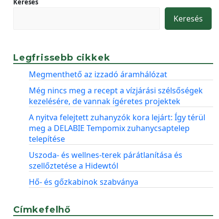
Keresés
Keresés
Legfrissebb cikkek
Megmenthető az izzadó áramhálózat
Még nincs meg a recept a vízjárási szélsőségek
kezelésére, de vannak ígéretes projektek
A nyitva felejtett zuhanyzók kora lejárt: Így térül
meg a DELABIE Tempomix zuhanycsaptelep
telepítése
Uszoda- és wellnes-terek párátlanítása és
szellőztetése a Hidewtól
Hő- és gőzkabinok szabványa
Címkefelhő