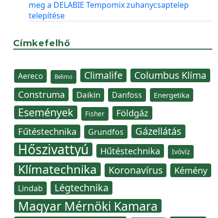
meg a DELABIE Tempomix zuhanycsaptelep
telepítése
Címkefelhő
Climalife
Columbus Klíma
Aereco
Belimo
Construma
Daikin
Danfoss
Energetika
Események
Földgáz
Fisher
Gázellátás
Fűtéstechnika
Grundfos
Hőszivattyú
Hűtéstechnika
Ivóvíz
Klímatechnika
Koronavírus
Kémény
Légtechnika
Lindab
Magyar Mérnöki Kamara