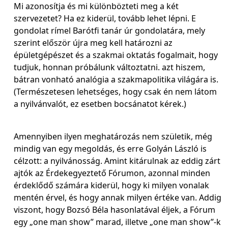
Mi azonosítja és mi különbözteti meg a két
szervezetet? Ha ez kiderül, tovább lehet lépni. E
gondolat rímel Barótfi tanár úr gondolatára, mely
szerint először újra meg kell határozni az
épületgépészet és a szakmai oktatás fogalmait, hogy
tudjuk, honnan próbálunk változtatni. azt hiszem,
bátran vonható analógia a szakmapolitika világára is.
(Természetesen lehetséges, hogy csak én nem látom
a nyilvánvalót, ez esetben bocsánatot kérek.)
Amennyiben ilyen meghatározás nem születik, még
mindig van egy megoldás, és erre Golyán László is
célzott: a nyilvánosság. Amint kitárulnak az eddig zárt
ajtók az Érdekegyeztető Fórumon, azonnal minden
érdeklődő számára kiderül, hogy ki milyen vonalak
mentén érvel, és hogy annak milyen értéke van. Addig
viszont, hogy Bozsó Béla hasonlatával éljek, a Fórum
egy „one man show” marad, illetve „one man show”-k