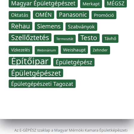
Magyar Épületgépészet
MÉGSZ
Merkapt
Panasonic
OMÉN
Oktatás
Promóció
Rehau
Siemens
Szabványok
Szellőztetés
Testo
Távhő
Termosztát
Weishaupt
Vízkezelés
Zehnder
Webinárium
Építőipar
Épületgépész
Épületgépészet
Épületgépészeti Tagozat
Az E-GÉPÉSZ szaklap a Magyar Mérnöki Kamara Épületképészeti