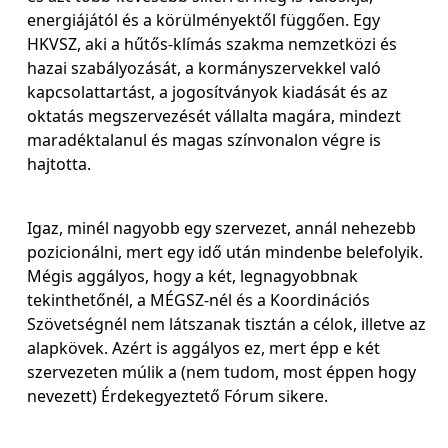
energiájától és a körülményektől függően. Egy
HKVSZ, aki a hűtős-klímás szakma nemzetközi és
hazai szabályozását, a kormányszervekkel való
kapcsolattartást, a jogosítványok kiadását és az
oktatás megszervezését vállalta magára, mindezt
maradéktalanul és magas színvonalon végre is
hajtotta.
Igaz, minél nagyobb egy szervezet, annál nehezebb
pozicionálni, mert egy idő után mindenbe belefolyik.
Mégis aggályos, hogy a két, legnagyobbnak
tekinthetőnél, a MÉGSZ-nél és a Koordinációs
Szövetségnél nem látszanak tisztán a célok, illetve az
alapkövek. Azért is aggályos ez, mert épp e két
szervezeten múlik a (nem tudom, most éppen hogy
nevezett) Érdekegyeztető Fórum sikere.