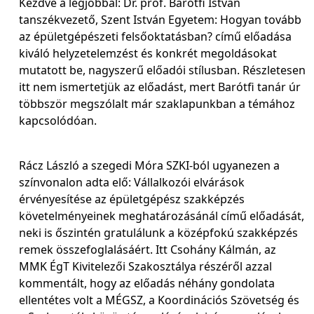
Kezdve a legjobbal: Dr. prof. Barótfi István
tanszékvezető, Szent István Egyetem: Hogyan tovább
az épületgépészeti felsőoktatásban? című előadása
kiváló helyzetelemzést és konkrét megoldásokat
mutatott be, nagyszerű előadói stílusban. Részletesen
itt nem ismertetjük az előadást, mert Barótfi tanár úr
többször megszólalt már szaklapunkban a témához
kapcsolódóan.
Rácz László a szegedi Móra SZKI-ból ugyanezen a
színvonalon adta elő: Vállalkozói elvárások
érvényesítése az épületgépész szakképzés
követelményeinek meghatározásánál című előadását,
neki is őszintén gratulálunk a középfokú szakképzés
remek összefoglalásáért. Itt Csohány Kálmán, az
MMK ÉgT Kivitelezői Szakosztálya részéről azzal
kommentált, hogy az előadás néhány gondolata
ellentétes volt a MÉGSZ, a Koordinációs Szövetség és