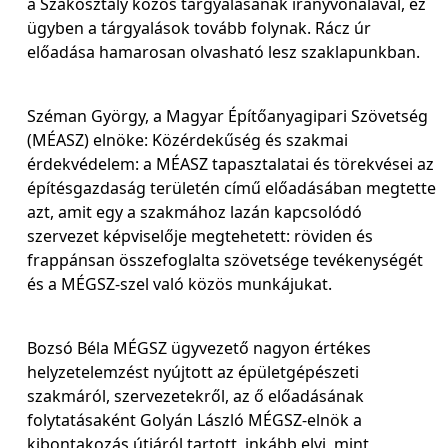
a Szakosztály közös tárgyalásának irányvonalával, ez
ügyben a tárgyalások tovább folynak. Rácz úr
előadása hamarosan olvasható lesz szaklapunkban.
Széman György, a Magyar Építőanyagipari Szövetség
(MÉASZ) elnöke: Közérdekűség és szakmai
érdekvédelem: a MÉASZ tapasztalatai és törekvései az
építésgazdaság területén című előadásában megtette
azt, amit egy a szakmához lazán kapcsolódó
szervezet képviselője megtehetett: röviden és
frappánsan összefoglalta szövetsége tevékenységét
és a MÉGSZ-szel való közös munkájukat.
Bozsó Béla MÉGSZ ügyvezető nagyon értékes
helyzetelemzést nyújtott az épületgépészeti
szakmáról, szervezetekről, az ő előadásának
folytatásaként Golyán László MÉGSZ-elnök a
kibontakozás útjáról tartott, inkább elvi, mint