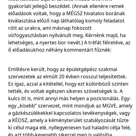
gyakorlati jellegű beszédet. (Annak ellenére remek
előadások voltak, hogy a MÉGSZ hivatalos borának
kiválasztása előző nap láthatólag komoly feladatot
rótt az urakra, ami másnap fokozott
vízfogyasztásban nyilvánult meg. Kérnénk majd, ha
lehetséges, a nyertes bor nevét.) A tréfát félretéve, az
ő előadásukhoz néhány kommentárt fűznék:
Említésre került, hogy az épületgépész szakmai
szervezetek az elmúlt 20 évben rosszul teljesítettek.
Ez igaz, azzal a kitétellel, hogy ezt különböző szinten
tették, és voltak egészen sikeres szövetségek is. A
kulcs itt is, mint annyi más helyen a pozicionálás. Egy-
egy „kisebb” szervezet, mint mondjuk az MGVE, amely
a gázkészülékekkel kapcsolatos tevékenységek, vagy
a KÉOSZ, amely a kéményterület szabályozását tűzte
ki célul maga elé, nyílegyenesen tud haladni célja felé,
és azt több-kevesebb sikerrel meg is valósítja,