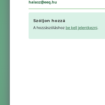
halasz@eeq.hu
Szóljon hozzá
A hozzászóláshoz
be kell jelentkezni
.