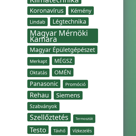
Koronavírus
Kémény
Légtechnika
Lindab
Magyar Mérnöki
Kamara
Magyar Épületgépészet
MÉGSZ
Merkapt
OMÉN
Oktatás
Panasonic
Promóció
Rehau
Siemens
Szabványok
Szellőztetés
Termosztát
Testo
Távhő
Vízkezelés