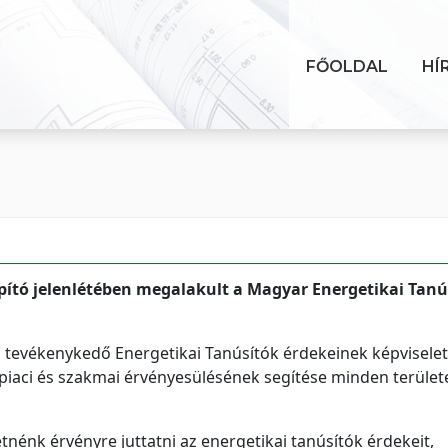
FŐOLDAL
HÍ
pító jelenlétében megalakult a Magyar Energetikai Tanú
 tevékenykedő Energetikai Tanúsítók érdekeinek képviselet
iaci és szakmai érvényesülésének segítése minden terület
tnénk érvényre juttatni az energetikai tanúsítók érdekeit,