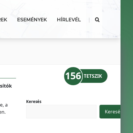
|
REK
ESEMÉNYEK
HÍRLEVÉL
156
TETSZIK
sítók
Keresés
e, a
Keresés
en.