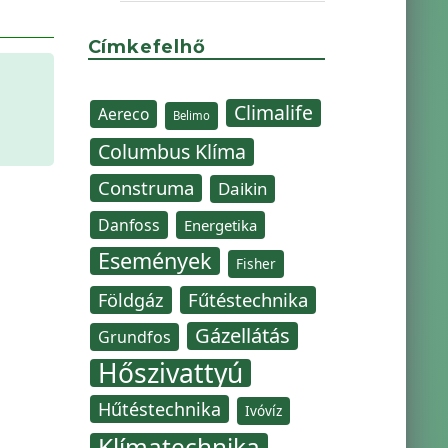
Címkefelhő
Climalife
Aereco
Belimo
Columbus Klíma
Construma
Daikin
Danfoss
Energetika
Események
Fisher
Fűtéstechnika
Földgáz
Gázellátás
Grundfos
Hőszivattyú
Hűtéstechnika
Ivóvíz
Klímatechnika