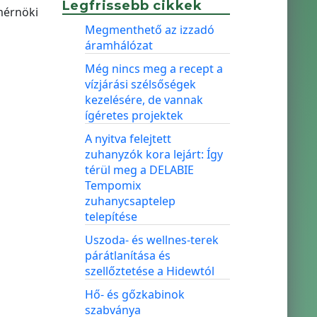
Legfrissebb cikkek
 mérnöki
Megmenthető az izzadó
áramhálózat
Még nincs meg a recept a
vízjárási szélsőségek
kezelésére, de vannak
ígéretes projektek
A nyitva felejtett
zuhanyzók kora lejárt: Így
térül meg a DELABIE
Tempomix
zuhanycsaptelep
telepítése
Uszoda- és wellnes-terek
párátlanítása és
szellőztetése a Hidewtól
Hő- és gőzkabinok
szabványa