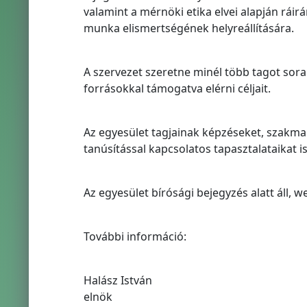
valamint a mérnöki etika elvei alapján ráir
munka elismertségének helyreállítására.
A szervezet szeretne minél több tagot soraib
forrásokkal támogatva elérni céljait.
Az egyesület tagjainak képzéseket, szakmai
tanúsítással kapcsolatos tapasztalataikat 
Az egyesület bírósági bejegyzés alatt áll,
További információ:
Halász István
elnök