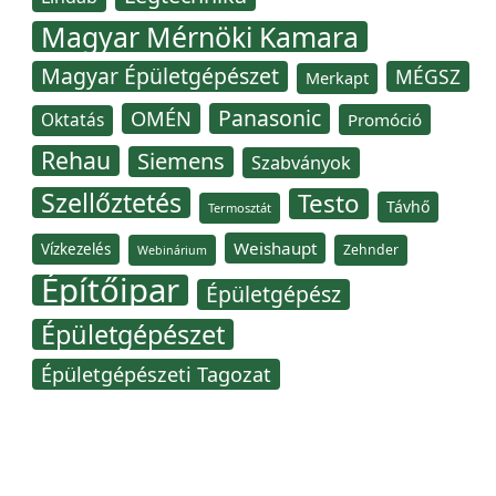
Magyar Mérnöki Kamara
Magyar Épületgépészet
MÉGSZ
Merkapt
Panasonic
OMÉN
Oktatás
Promóció
Rehau
Siemens
Szabványok
Szellőztetés
Testo
Távhő
Termosztát
Weishaupt
Vízkezelés
Zehnder
Webinárium
Építőipar
Épületgépész
Épületgépészet
Épületgépészeti Tagozat