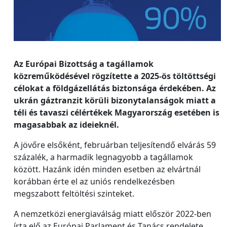
Az Európai Bizottság a tagállamok
közreműködésével rögzítette a 2025-ös töltöttségi
célokat a földgázellátás biztonsága érdekében. Az
ukrán gáztranzit körüli bizonytalanságok miatt a
téli és tavaszi célértékek Magyarország esetében is
magasabbak az ideieknél.
A jövőre elsőként, februárban teljesítendő elvárás 59
százalék, a harmadik legnagyobb a tagállamok
között. Hazánk idén minden esetben az elvártnál
korábban érte el az uniós rendelkezésben
megszabott feltöltési szinteket.
A nemzetközi energiaválság miatt először 2022-ben
írta elő az Európai Parlament és Tanács rendelete,