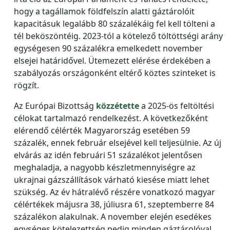
hogy a tagállamok földfelszín alatti gáztárolóit
kapacitásuk legalább 80 százalékáig fel kell tölteni a
tél beköszöntéig. 2023-tól a kötelező töltöttségi arány
egységesen 90 százalékra emelkedett november
elsejei határidővel. Ütemezett elérése érdekében a
szabályozás országonként eltérő köztes szinteket is
rögzít.
Az Európai Bizottság
közzétette
a 2025-ös feltöltési
célokat tartalmazó rendelkezést. A következőként
elérendő célérték Magyarország esetében 59
százalék, ennek február elsejével kell teljesülnie. Az új
elvárás az idén februári 51 százalékot jelentősen
meghaladja, a nagyobb készletmennyiségre az
ukrajnai gázszállítások várható kiesése miatt lehet
szükség. Az év hátralévő részére vonatkozó magyar
célértékek májusra 38, júliusra 61, szeptemberre 84
százalékon alakulnak. A november elején esedékes
egységes kötelezettség pedig minden gáztárolóval