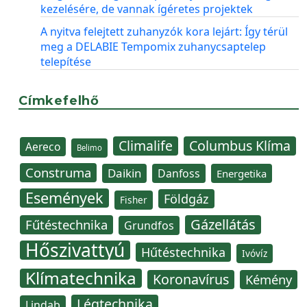
kezelésére, de vannak ígéretes projektek
A nyitva felejtett zuhanyzók kora lejárt: Így térül
meg a DELABIE Tempomix zuhanycsaptelep
telepítése
Címkefelhő
Climalife
Columbus Klíma
Aereco
Belimo
Construma
Daikin
Danfoss
Energetika
Események
Földgáz
Fisher
Gázellátás
Fűtéstechnika
Grundfos
Hőszivattyú
Hűtéstechnika
Ivóvíz
Klímatechnika
Koronavírus
Kémény
Légtechnika
Lindab