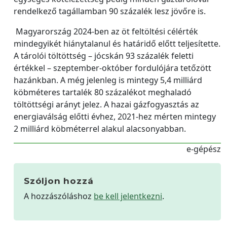
rendelkező tagállamban 90 százalék lesz jövőre is.
Magyarország 2024-ben az öt feltöltési célérték
mindegyikét hiánytalanul és határidő előtt teljesítette.
A tárolói töltöttség – jócskán 93 százalék feletti
értékkel – szeptember-október fordulójára tetőzött
hazánkban. A még jelenleg is mintegy 5,4 milliárd
köbméteres tartalék 80 százalékot meghaladó
töltöttségi arányt jelez. A hazai gázfogyasztás az
energiaválság előtti évhez, 2021-hez mérten mintegy
2 milliárd köbméterrel alakul alacsonyabban.
e-gépész
Szóljon hozzá
A hozzászóláshoz
be kell jelentkezni
.