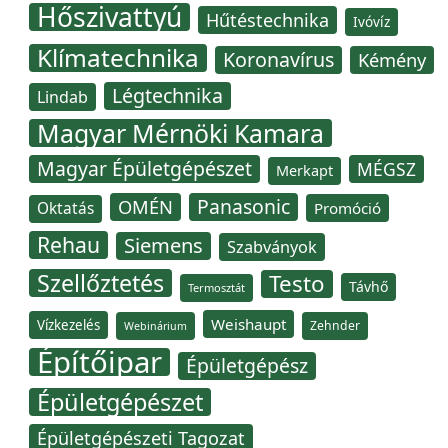
Hőszivattyú
Hűtéstechnika
Ivóvíz
Klímatechnika
Koronavírus
Kémény
Légtechnika
Lindab
Magyar Mérnöki Kamara
Magyar Épületgépészet
MÉGSZ
Merkapt
Panasonic
OMÉN
Oktatás
Promóció
Rehau
Siemens
Szabványok
Szellőztetés
Testo
Távhő
Termosztát
Weishaupt
Vízkezelés
Zehnder
Webinárium
Építőipar
Épületgépész
Épületgépészet
Épületgépészeti Tagozat