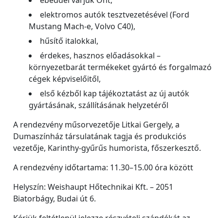
elektromos autók tesztvezetésével (Ford
Mustang Mach-e, Volvo C40),
hűsítő italokkal,
érdekes, hasznos előadásokkal –
környezetbarát termékeket gyártó és forgalmazó
cégek képviselőitől,
első kézből kap tájékoztatást az új autók
gyártásának, szállításának helyzetéről
A rendezvény műsorvezetője Litkai Gergely, a
Dumaszínház társulatának tagja és produkciós
vezetője, Karinthy-gyűrűs humorista, főszerkesztő.
A rendezvény időtartama: 11.30–15.00 óra között
Helyszín: Weishaupt Hőtechnikai Kft. – 2051
Biatorbágy, Budai út 6.
Kérjük feltétlenül jelezze részvételi szándékát az