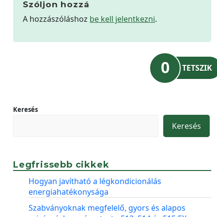
Szóljon hozzá
A hozzászóláshoz
be kell jelentkezni
.
0
TETSZIK
Keresés
Keresés
Legfrissebb cikkek
Hogyan javítható a légkondicionálás
energiahatékonysága
Szabványoknak megfelelő, gyors és alapos