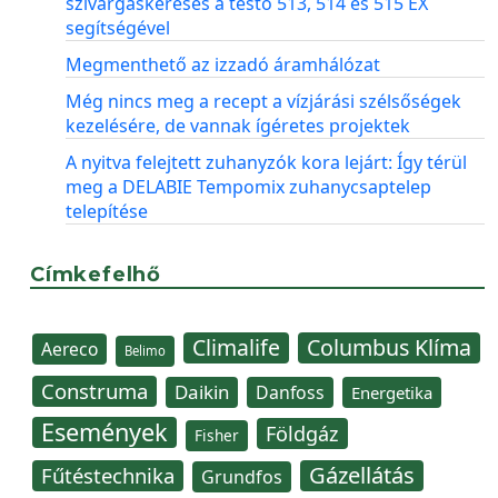
szivárgáskeresés a testo 513, 514 és 515 EX
segítségével
Megmenthető az izzadó áramhálózat
Még nincs meg a recept a vízjárási szélsőségek
kezelésére, de vannak ígéretes projektek
A nyitva felejtett zuhanyzók kora lejárt: Így térül
meg a DELABIE Tempomix zuhanycsaptelep
telepítése
Címkefelhő
Climalife
Columbus Klíma
Aereco
Belimo
Construma
Daikin
Danfoss
Energetika
Események
Földgáz
Fisher
Gázellátás
Fűtéstechnika
Grundfos