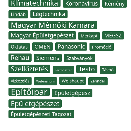
Klímatechnika
Koronavírus
Kémény
Légtechnika
Lindab
Magyar Mérnöki Kamara
Magyar Épületgépészet
MÉGSZ
Merkapt
Panasonic
OMÉN
Oktatás
Promóció
Rehau
Siemens
Szabványok
Szellőztetés
Testo
Távhő
Termosztát
Weishaupt
Vízkezelés
Zehnder
Webinárium
Építőipar
Épületgépész
Épületgépészet
Épületgépészeti Tagozat