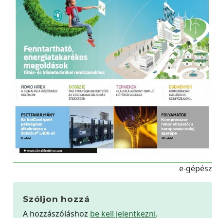
e-gépész
Szóljon hozzá
A hozzászóláshoz
be kell jelentkezni
.