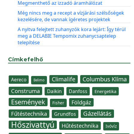
Megmenthető az izzadó áramhálózat
Még nincs meg a recept a vízjárási szélsőségek
kezelésére, de vannak ígéretes projektek
A nyitva felejtett zuhanyzók kora lejárt: Így térül
meg a DELABIE Tempomix zuhanycsaptelep
telepítése
Címkefelhő
Climalife
Columbus Klíma
Aereco
Belimo
Construma
Daikin
Danfoss
Energetika
Események
Földgáz
Fisher
Gázellátás
Fűtéstechnika
Grundfos
Hőszivattyú
Hűtéstechnika
Ivóvíz