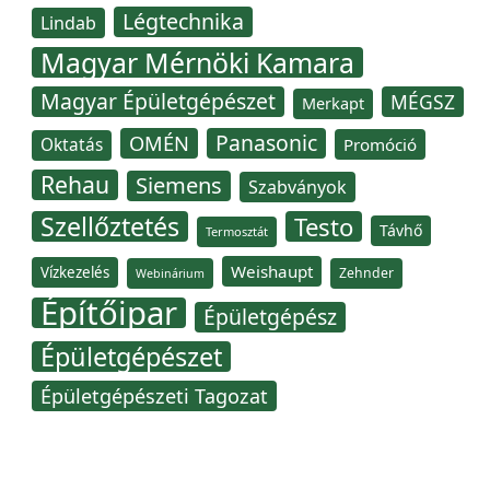
Légtechnika
Lindab
Magyar Mérnöki Kamara
Magyar Épületgépészet
MÉGSZ
Merkapt
Panasonic
OMÉN
Oktatás
Promóció
Rehau
Siemens
Szabványok
Szellőztetés
Testo
Távhő
Termosztát
Weishaupt
Vízkezelés
Zehnder
Webinárium
Építőipar
Épületgépész
Épületgépészet
Épületgépészeti Tagozat