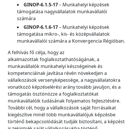
GINOP-6.1.5-17
– Munkahelyi képzések
támogatása nagyvállalatok munkavállalói
számára
GINOP-6.1.6-17
– Munkahelyi képzések
támogatása mikro-, kis- és középvállalatok
munkavállalói számára a Konvergencia Régióban.
A felhívás fő célja, hogy az
alkalmazottak foglalkoztathatóságának, a
munkavállalók munkahelyi készségeinek és
kompetenciáinak javítása révén növekedjen a
vállalkozások versenyképessége, a nagyvállalatokra
vonatkozó képzéselérési arány tovább javuljon, és a
támogatás ösztönözze a foglalkoztatókat
munkavállalóik tudásának folyamatos fejlesztésére.
További cél, hogy a vállalkozások saját forrásaikat
kiegészítve minél több munkavállalójuk képzésbe
történő bekapcsolódását tudják biztosítani, a képzést
is tekintsék saját vállalkozásukba történő