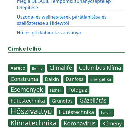
meg a DELABIE Tempomix zuhanycsaptelep
telepítése
Uszoda- és wellnes-terek párátlanítása és
szellőztetése a Hidewtól
Hő- és gőzkabinok szabványa
Címkefelhő
Climalife
Columbus Klíma
Aereco
Belimo
Construma
Daikin
Danfoss
Energetika
Események
Földgáz
Fisher
Gázellátás
Fűtéstechnika
Grundfos
Hőszivattyú
Hűtéstechnika
Ivóvíz
Klímatechnika
Koronavírus
Kémény