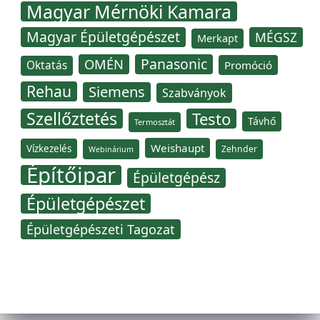
Magyar Mérnöki Kamara
Magyar Épületgépészet
MÉGSZ
Merkapt
Panasonic
OMÉN
Oktatás
Promóció
Rehau
Siemens
Szabványok
Szellőztetés
Testo
Távhő
Termosztát
Weishaupt
Vízkezelés
Zehnder
Webinárium
Építőipar
Épületgépész
Épületgépészet
Épületgépészeti Tagozat