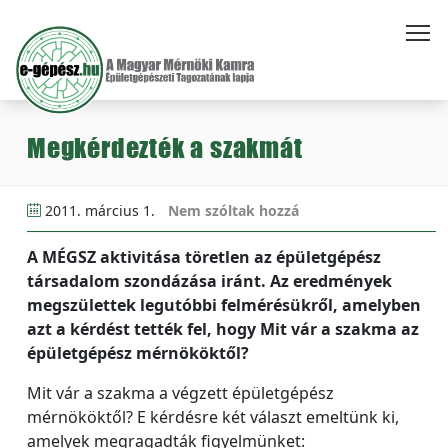
Megkérdezték a szakmát
2011. március 1.
Nem szóltak hozzá
A MÉGSZ aktivitása töretlen az épületgépész
társadalom szondázása iránt. Az eredmények
megszülettek legutóbbi felmérésükről, amelyben
azt a kérdést tették fel, hogy Mit vár a szakma az
épületgépész mérnököktől?
Mit vár a szakma a végzett épületgépész
mérnököktől? E kérdésre két választ emeltünk ki,
amelyek megragadták figyelmünket: