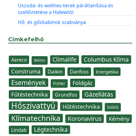
Uszoda- és wellnes-terek párátlanítása és
szellőztetése a Hidewtól
Hő- és gőzkabinok szabványa
Címkefelhő
Climalife
Columbus Klíma
Aereco
Belimo
Construma
Daikin
Danfoss
Energetika
Események
Földgáz
Fisher
Gázellátás
Fűtéstechnika
Grundfos
Hőszivattyú
Hűtéstechnika
Ivóvíz
Klímatechnika
Koronavírus
Kémény
Légtechnika
Lindab