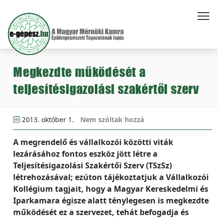
Megkezdte működését a
teljesítésigazolási szakértői szerv
2013. október 1.
Nem szóltak hozzá
A megrendelő és vállalkozói közötti viták
lezárásához fontos eszköz jött létre a
Teljesítésigazolási Szakértői Szerv (TSzSz)
létrehozásával; ezúton tájékoztatjuk a Vállalkozói
Kollégium tagjait, hogy a Magyar Kereskedelmi és
Iparkamara égisze alatt ténylegesen is megkezdte
működését ez a szervezet, tehát befogadja és