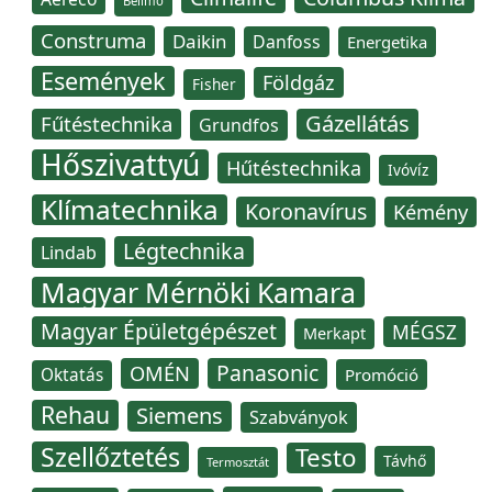
Belimo
Construma
Daikin
Danfoss
Energetika
Események
Földgáz
Fisher
Gázellátás
Fűtéstechnika
Grundfos
Hőszivattyú
Hűtéstechnika
Ivóvíz
Klímatechnika
Koronavírus
Kémény
Légtechnika
Lindab
Magyar Mérnöki Kamara
Magyar Épületgépészet
MÉGSZ
Merkapt
Panasonic
OMÉN
Oktatás
Promóció
Rehau
Siemens
Szabványok
Szellőztetés
Testo
Távhő
Termosztát