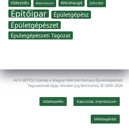
Weishaupt
Vízkezelés
Zehnder
Webinárium
Építőipar
Épületgépész
Épületgépészet
Épületgépészeti Tagozat
Az E-GÉPÉSZ szaklap a Magyar Mérnöki Kamara Épületképészeti
Tagozatának lapja. Minden jog fenntartva, © 2009–2026
Adatkezelés
Kapcsolat, impresszum
Médiaajánlat