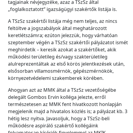
tagjainak névjegyzéke, azaz a TSzSz által
„foglalkoztatott” igazságügyi szakértők listája is.
A TSzSz szakértői listája még nem teljes, az nincs
feltöltve a jogszabályok által meghatározott
keretlétszámra; ezúton jelezzük, hogy várhatóan
szeptember végén a TSzSz szakértői pályázatot ismét
meghirdetik – keresik azokat a szakértőket, akik
működési területileg és/vagy szakterületileg
alulreprezentáltak az első körös jelentkezések után,
elsősorban villamosmérnök, gépészmérnökök,
környezetvédelemi szakemberek körében.
Ahogyan azt az MMK által a TSzSz vezetőségébe
delegált Gombos Ervin kolléga jelezte, erről
természetesen az MMK fent hivatkozott honlapján
megjelenik majd a hivatalos közlés is; a pályázat kb. 3
hétig lesz nyitva. Javasoljuk, hogy a TSzSz-beli
működésre aspiráló szakértő kollégáink
folyamatosan kísérjék figyelemmel az MKIK