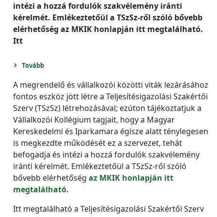
intézi a hozzá fordulók szakvélemény iránti
kérelmét. Emlékeztetőül a TSzSz-ről szóló bővebb
elérhetőség az MKIK honlapján itt megtalálható.
Itt
Tovább
A megrendelő és vállalkozói közötti viták lezárásához
fontos eszköz jött létre a Teljesítésigazolási Szakértői
Szerv (TSzSz) létrehozásával; ezúton tájékoztatjuk a
Vállalkozói Kollégium tagjait, hogy a Magyar
Kereskedelmi és Iparkamara égisze alatt ténylegesen
is megkezdte működését ez a szervezet, tehát
befogadja és intézi a hozzá fordulók szakvélemény
iránti kérelmét. Emlékeztetőül a TSzSz-ről szóló
bővebb elérhetőség
az MKIK honlapján itt
megtalálható.
Itt megtalálható a Teljesítésigazolási Szakértői Szerv