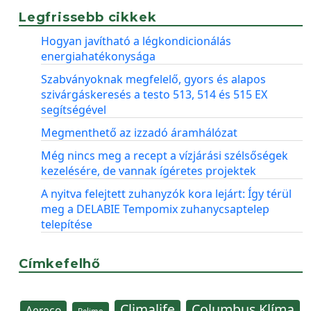
Legfrissebb cikkek
Hogyan javítható a légkondicionálás
energiahatékonysága
Szabványoknak megfelelő, gyors és alapos
szivárgáskeresés a testo 513, 514 és 515 EX
segítségével
Megmenthető az izzadó áramhálózat
Még nincs meg a recept a vízjárási szélsőségek
kezelésére, de vannak ígéretes projektek
A nyitva felejtett zuhanyzók kora lejárt: Így térül
meg a DELABIE Tempomix zuhanycsaptelep
telepítése
Címkefelhő
Climalife
Columbus Klíma
Aereco