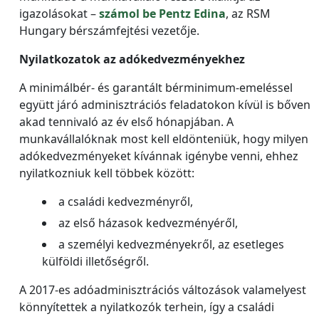
igazolásokat –
számol be Pentz Edina
, az RSM
Hungary bérszámfejtési vezetője.
Nyilatkozatok az adókedvezményekhez
A minimálbér- és garantált bérminimum-emeléssel
együtt járó adminisztrációs feladatokon kívül is bőven
akad tennivaló az év első hónapjában. A
munkavállalóknak most kell eldönteniük, hogy milyen
adókedvezményeket kívánnak igénybe venni, ehhez
nyilatkozniuk kell többek között:
a családi kedvezményről,
az első házasok kedvezményéről,
a személyi kedvezményekről, az esetleges
külföldi illetőségről.
A 2017-es adóadminisztrációs változások valamelyest
könnyítettek a nyilatkozók terhein, így a családi