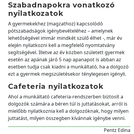
Szabadnapokra vonatkozó
nyilatkozatok
A gyermekekhez (magzathoz) kapcsolódó
pótszabadságok igénybevételéhez – amelynek
lehetőségével immár mindkét szülő élhet -, már év
elején nyilatkozni kell a megfelelő nyomtatvány
segítségével. Illetve az év közben született gyermek
esetén az apának járó 5 nap apanapot is abban az
esetben tudja csak kiadni a munkáltató, ha a dolgozó
ezt a gyermek megszületésekor ténylegesen igényli.
Cafeteria nyilatkozatok
Ahol a munkáltató cafeteria-rendszerben biztosít a
dolgozók számára a béren túl is juttatásokat, arról is
mielőbb nyilatkoznia kell a dolgozóknak, hogy milyen
juttatást, milyen összegben kívánnak igénybe venni.
Pentz Edina