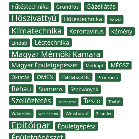
Gázellátás
Fűtéstechnika
Grundfos
Hőszivattyú
Hűtéstechnika
Ivóvíz
Klímatechnika
Koronavírus
Kémény
Légtechnika
Lindab
Magyar Mérnöki Kamara
Magyar Épületgépészet
MÉGSZ
Merkapt
Panasonic
OMÉN
Oktatás
Promóció
Rehau
Siemens
Szabványok
Szellőztetés
Testo
Távhő
Termosztát
Weishaupt
Vízkezelés
Zehnder
Webinárium
Építőipar
Épületgépész
Épületgépészet