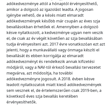
adókedvezménye attól a hónaptól érvényesíthető,
amikor a dolgozó az igazolást leadta. A jogosan
igénybe vehető, de a késés miatt elmaradt
adókedvezmények később már csupán az éves szja
bevallásokban érhetőek el. Amennyiben a dolgozó
késve nyilatkozott, a kedvezménye ugyan nem veszik
el, de csak az év végét követően az szja bevallásában
tudja érvényesíteni azt. 2017 évre vonatkozóan ezt azt
jelenti, hogy a munkavállaló vagy önmaga készíti el
bevallását és ebben korrigálja az elmaradt
adókedvezményt és rendelkezik annak kifizetési
módjáról, vagy a NAV-tól érkező bevallási tervezetet
megvárva, azt módosítja, ha további
adókedvezményre jogosult. A 2018. évben késve
leadott nyilatkozatok miatt kieső adókedvezmények
sem vesznek el, de értelemszerűen csak 2019-ben, a
következő éves szja bevallás keretében
érvényesíthetők.