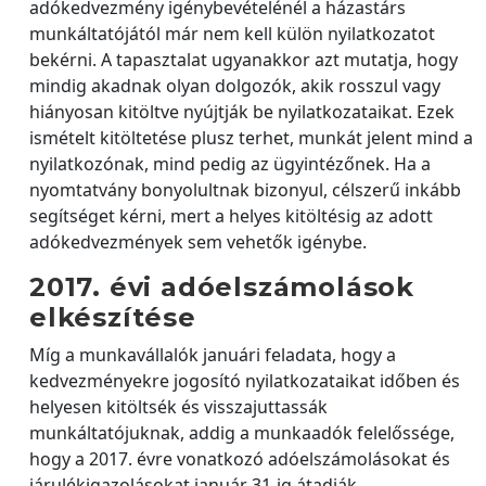
adókedvezmény igénybevételénél a házastárs
munkáltatójától már nem kell külön nyilatkozatot
bekérni. A tapasztalat ugyanakkor azt mutatja, hogy
mindig akadnak olyan dolgozók, akik rosszul vagy
hiányosan kitöltve nyújtják be nyilatkozataikat. Ezek
ismételt kitöltetése plusz terhet, munkát jelent mind a
nyilatkozónak, mind pedig az ügyintézőnek. Ha a
nyomtatvány bonyolultnak bizonyul, célszerű inkább
segítséget kérni, mert a helyes kitöltésig az adott
adókedvezmények sem vehetők igénybe.
2017. évi adóelszámolások
elkészítése
Míg a munkavállalók januári feladata, hogy a
kedvezményekre jogosító nyilatkozataikat időben és
helyesen kitöltsék és visszajuttassák
munkáltatójuknak, addig a munkaadók felelőssége,
hogy a 2017. évre vonatkozó adóelszámolásokat és
járulékigazolásokat január 31-ig átadják