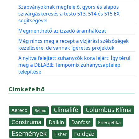
Szabványoknak megfelelő, gyors és alapos
szivárgáskeresés a testo 513, 514 és 515 EX
segítségével
Megmenthető az izzadó áramhálózat
Még nincs meg a recept a vízjárási szélsőségek
kezelésére, de vannak ígéretes projektek
A nyitva felejtett zuhanyzók kora lejárt: Így térül
meg a DELABIE Tempomix zuhanycsaptelep
telepítése
Címkefelhő
Climalife
Columbus Klíma
Aereco
Belimo
Construma
Daikin
Danfoss
Energetika
Események
Földgáz
Fisher