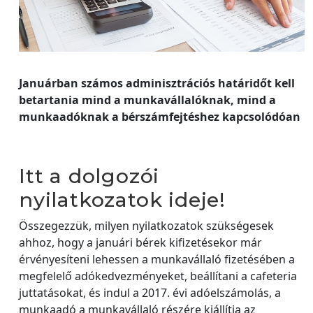
Januárban számos adminisztrációs határidőt kell
betartania mind a munkavállalóknak, mind a
munkaadóknak a bérszámfejtéshez kapcsolódóan
Itt a dolgozói
nyilatkozatok ideje!
Összegezzük, milyen nyilatkozatok szükségesek
ahhoz, hogy a januári bérek kifizetésekor már
érvényesíteni lehessen a munkavállaló fizetésében a
megfelelő adókedvezményeket, beállítani a cafeteria
juttatásokat, és indul a 2017. évi adóelszámolás, a
munkaadó a munkavállaló részére kiállítja az