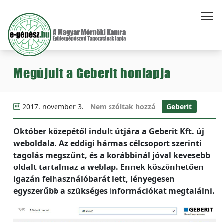
Megújult a Geberit honlapja
2017. november 3.
Nem szóltak hozzá
Geberit
Október közepétől indult útjára a Geberit Kft. új
weboldala. Az eddigi hármas célcsoport szerinti
tagolás megszűnt, és a korábbinál jóval kevesebb
oldalt tartalmaz a weblap. Ennek köszönhetően
igazán felhasználóbarát lett, lényegesen
egyszerűbb a szükséges információkat megtalálni.