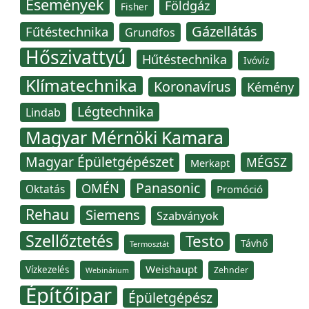
Események
Földgáz
Fisher
Gázellátás
Fűtéstechnika
Grundfos
Hőszivattyú
Hűtéstechnika
Ivóvíz
Klímatechnika
Koronavírus
Kémény
Légtechnika
Lindab
Magyar Mérnöki Kamara
Magyar Épületgépészet
MÉGSZ
Merkapt
Panasonic
OMÉN
Oktatás
Promóció
Rehau
Siemens
Szabványok
Szellőztetés
Testo
Távhő
Termosztát
Weishaupt
Vízkezelés
Zehnder
Webinárium
Építőipar
Épületgépész