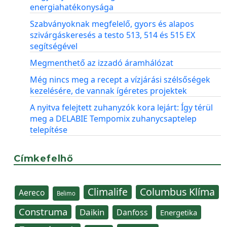
energiahatékonysága
Szabványoknak megfelelő, gyors és alapos
szivárgáskeresés a testo 513, 514 és 515 EX
segítségével
Megmenthető az izzadó áramhálózat
Még nincs meg a recept a vízjárási szélsőségek
kezelésére, de vannak ígéretes projektek
A nyitva felejtett zuhanyzók kora lejárt: Így térül
meg a DELABIE Tempomix zuhanycsaptelep
telepítése
Címkefelhő
Climalife
Columbus Klíma
Aereco
Belimo
Construma
Daikin
Danfoss
Energetika