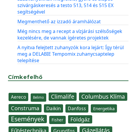
szivárgáskeresés a testo 513, 514 és 515 EX
segítségével
Megmenthető az izzadó áramhálózat
Még nincs meg a recept a vízjárási szélsőségek
kezelésére, de vannak ígéretes projektek
A nyitva felejtett zuhanyzók kora lejárt: Így térül
meg a DELABIE Tempomix zuhanycsaptelep
telepítése
Címkefelhő
Climalife
Columbus Klíma
Aereco
Belimo
Construma
Daikin
Danfoss
Energetika
Események
Földgáz
Fisher
Gázellátás
Fűtéstechnika
Grundfos