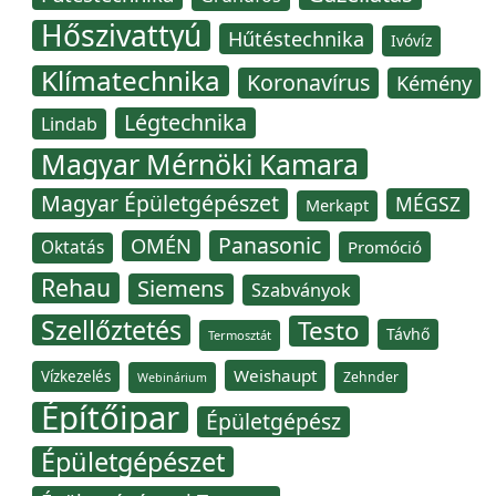
Hőszivattyú
Hűtéstechnika
Ivóvíz
Klímatechnika
Koronavírus
Kémény
Légtechnika
Lindab
Magyar Mérnöki Kamara
Magyar Épületgépészet
MÉGSZ
Merkapt
Panasonic
OMÉN
Oktatás
Promóció
Rehau
Siemens
Szabványok
Szellőztetés
Testo
Távhő
Termosztát
Weishaupt
Vízkezelés
Zehnder
Webinárium
Építőipar
Épületgépész
Épületgépészet