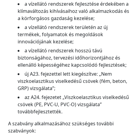
a vízellátó rendszerek fejlesztése érdekében a
klímaváltozás kihívásaihoz való alkalmazkodás és
a körforgásos gazdaság kezelése;
a vízellátó rendszerek területén az új
termékek, folyamatok és megoldások
innovációjának kezelése;
a vízellátó rendszerek hosszú távú
biztonságához, tervezési időhorizontjához és
ellenálló képességéhez kapcsolódó fejlesztések;
új A23. fejezettel lett kiegészítve: „Nem
viszkoelasztikus viselkedésű csövek (fém, beton,
GRP) vizsgálata”;
az A24. fejezetet „Viszkoelasztikus viselkedésű
csövek (PE, PVC-U, PVC-O) vizsgálata”
továbbfejlesztették.
A szabvány alkalmazásához szükséges további
szabványok: