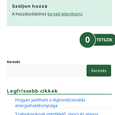
Szóljon hozzá
A hozzászóláshoz
be kell jelentkezni
.
0
TETSZIK
Keresés
Keresés
Legfrissebb cikkek
Hogyan javítható a légkondicionálás
energiahatékonysága
Szabványoknak megfelelő, gyors és alapos