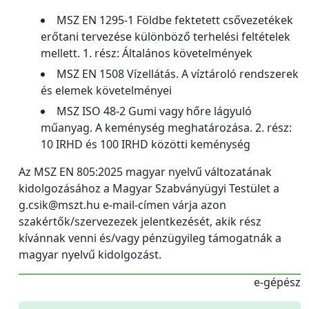
MSZ EN 1295-1 Földbe fektetett csővezetékek
erőtani tervezése különböző terhelési feltételek
mellett. 1. rész: Általános követelmények
MSZ EN 1508 Vízellátás. A víztároló rendszerek
és elemek követelményei
MSZ ISO 48-2 Gumi vagy hőre lágyuló
műanyag. A keménység meghatározása. 2. rész:
10 IRHD és 100 IRHD közötti keménység
Az MSZ EN 805:2025 magyar nyelvű változatának
kidolgozásához a Magyar Szabványügyi Testület a
g.csik@mszt.hu e-mail-címen várja azon
szakértők/szervezezek jelentkezését, akik rész
kívánnak venni és/vagy pénzügyileg támogatnák a
magyar nyelvű kidolgozást.
e-gépész