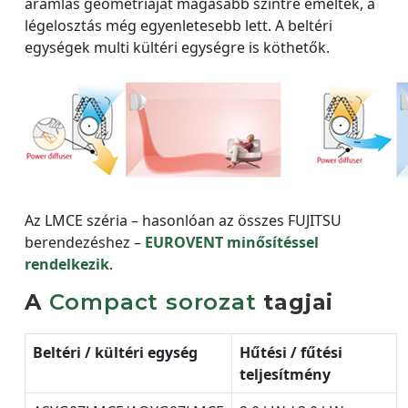
áramlás geometriáját magasabb szintre emelték, a
légelosztás még egyenletesebb lett. A beltéri
egységek multi kültéri egységre is köthetők.
Az LMCE széria – hasonlóan az összes FUJITSU
berendezéshez –
EUROVENT minősítéssel
rendelkezik
.
A
Compact sorozat
tagjai
Beltéri / kültéri egység
Hűtési / fűtési
teljesítmény