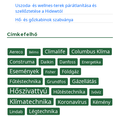
Uszoda- és wellnes-terek párátlanítása és
szellőztetése a Hidewtól
Hő- és gőzkabinok szabványa
Címkefelhő
Climalife
Columbus Klíma
Aereco
Belimo
Construma
Daikin
Danfoss
Energetika
Események
Földgáz
Fisher
Gázellátás
Fűtéstechnika
Grundfos
Hőszivattyú
Hűtéstechnika
Ivóvíz
Klímatechnika
Koronavírus
Kémény
Légtechnika
Lindab