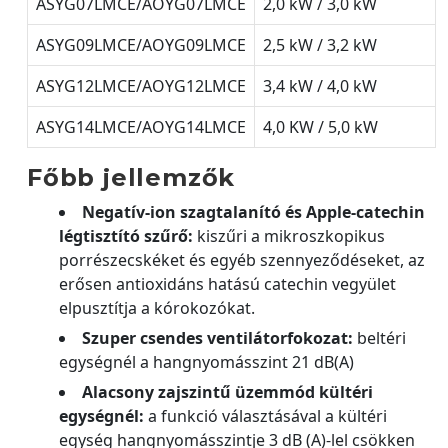
ASYG07LMCE/AOYG07LMCE
2,0 kW / 3,0 kW
ASYG09LMCE/AOYG09LMCE
2,5 kW / 3,2 kW
ASYG12LMCE/AOYG12LMCE
3,4 kW / 4,0 kW
ASYG14LMCE/AOYG14LMCE
4,0 KW / 5,0 kW
Főbb jellemzők
Negatív-ion szagtalanító és Apple-catechin
légtisztító szűrő:
kiszűri a mikroszkopikus
porrészecskéket és egyéb szennyeződéseket, az
erősen antioxidáns hatású catechin vegyület
elpusztítja a kórokozókat.
Szuper csendes ventilátorfokozat:
beltéri
egységnél a hangnyomásszint 21 dB(A)
Alacsony zajszintű üzemmód kültéri
egységnél:
a funkció választásával a kültéri
egység hangnyomásszintje 3 dB (A)-lel csökken