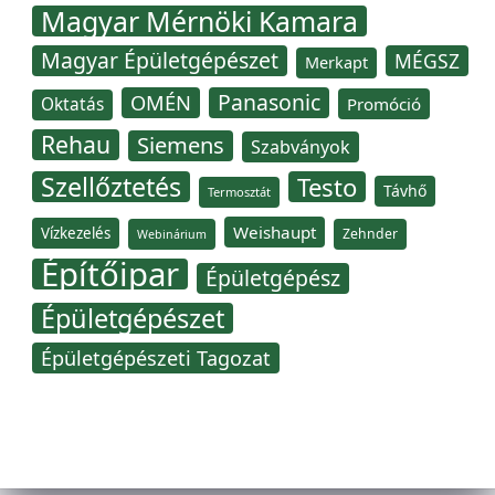
Magyar Mérnöki Kamara
Magyar Épületgépészet
MÉGSZ
Merkapt
Panasonic
OMÉN
Oktatás
Promóció
Rehau
Siemens
Szabványok
Szellőztetés
Testo
Távhő
Termosztát
Weishaupt
Vízkezelés
Zehnder
Webinárium
Építőipar
Épületgépész
Épületgépészet
Épületgépészeti Tagozat