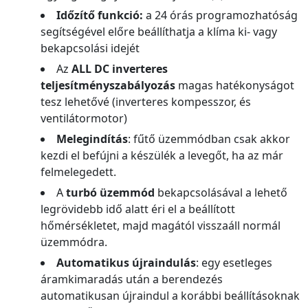
Időzítő funkció:
a 24 órás programozhatóság
segítségével előre beállíthatja a klíma ki- vagy
bekapcsolási idejét
Az
ALL DC inverteres
teljesítményszabályozás
magas hatékonyságot
tesz lehetővé (inverteres kompesszor, és
ventilátormotor)
Melegindítás
: fűtő üzemmódban csak akkor
kezdi el befújni a készülék a levegőt, ha az már
felmelegedett.
A
turbó üzemmód
bekapcsolásával a lehető
legrövidebb idő alatt éri el a beállított
hőmérsékletet, majd magától visszaáll normál
üzemmódra.
Automatikus újraindulás
: egy esetleges
áramkimaradás után a berendezés
automatikusan újraindul a korábbi beállításoknak