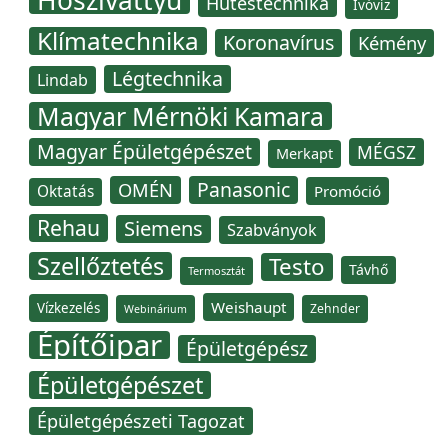
Hűtéstechnika
Ivóvíz
Klímatechnika
Koronavírus
Kémény
Légtechnika
Lindab
Magyar Mérnöki Kamara
Magyar Épületgépészet
MÉGSZ
Merkapt
Panasonic
OMÉN
Oktatás
Promóció
Rehau
Siemens
Szabványok
Szellőztetés
Testo
Távhő
Termosztát
Weishaupt
Vízkezelés
Zehnder
Webinárium
Építőipar
Épületgépész
Épületgépészet
Épületgépészeti Tagozat