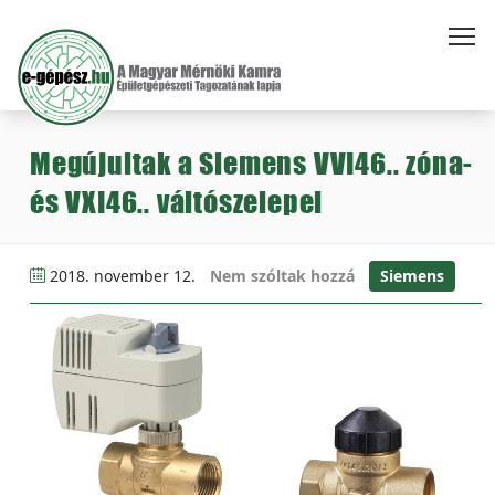
Megújultak a Siemens VVI46.. zóna-
és VXI46.. váltószelepei
2018. november 12.
Nem szóltak hozzá
Siemens