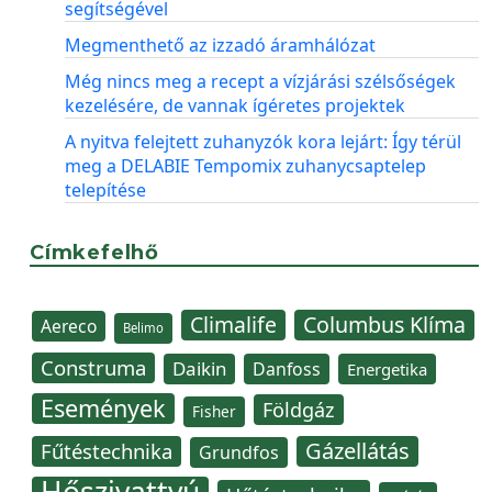
segítségével
Megmenthető az izzadó áramhálózat
Még nincs meg a recept a vízjárási szélsőségek
kezelésére, de vannak ígéretes projektek
A nyitva felejtett zuhanyzók kora lejárt: Így térül
meg a DELABIE Tempomix zuhanycsaptelep
telepítése
Címkefelhő
Climalife
Columbus Klíma
Aereco
Belimo
Construma
Daikin
Danfoss
Energetika
Események
Földgáz
Fisher
Gázellátás
Fűtéstechnika
Grundfos
Hőszivattyú