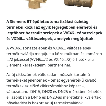
A Siemens BT épületautomatizálási üzletág
termékei közül az egyik legrégebben elérhető és
legtöbbet használt szelepek a VVI46.. zónaszelepek
és VXI46… váltószelepek, amelyek megújultak.
A VVI46.. zónaszelepek és VXI46… váltószelepek
termékcsaládja megújult a közelmúltban és immáron
…/2 jelzéssel (VVI46…/2 és VXI46…/2) érhetők el a
Siemens kereskedelmi partnereinél.
Az új cikkszámok változatlan műszaki tartalmú
termékeket jelentenek – tehát egyenértékű kiváltó
termékek az előző cikkszámokhoz képest –,
változatlanul DN15, DN20 és DN25 méretben érhetők
el, azonban a DN15 és DN20-as méreteknél kvs érték
növekedést is hozott az új termékcsaládok