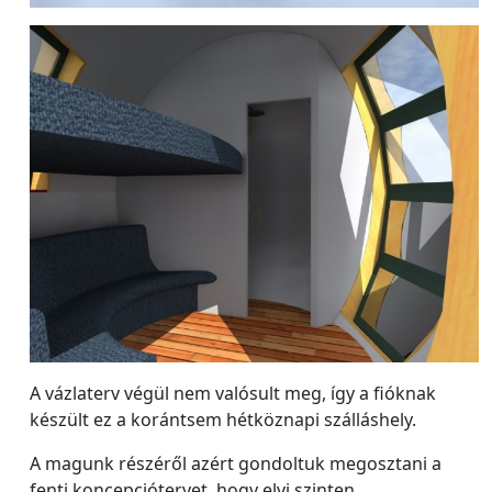
A vázlaterv végül nem valósult meg, így a fióknak
készült ez a korántsem hétköznapi szálláshely.
A magunk részéről azért gondoltuk megosztani a
fenti koncepciótervet, hogy elvi szinten