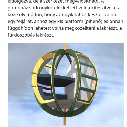
kidolgozva, de a szerkezet megvalósítható. A
gömbház sodronykötelekkel lett volna kifeszítve a fák
közé oly módon, hogy az egyik fához készült volna
egy feljárat, ahhoz egy kis platform (pihenő) és onnan
függőhídon lehetett volna megközelíteni a lakrészt, a
fürdőszobás lakrészt.