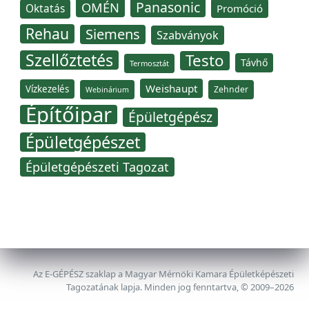
Panasonic
OMÉN
Oktatás
Promóció
Rehau
Siemens
Szabványok
Szellőztetés
Testo
Távhő
Termosztát
Weishaupt
Vízkezelés
Zehnder
Webinárium
Építőipar
Épületgépész
Épületgépészet
Épületgépészeti Tagozat
Az E-GÉPÉSZ szaklap a Magyar Mérnöki Kamara Épületképészeti
Tagozatának lapja. Minden jog fenntartva, © 2009–2026