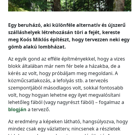
Egy beruházó, aki különféle alternatív és újszerű
szálláshelyek létrehozásán töri a fejét, kereste
meg Koós Miklós építészt, hogy tervezzen neki egy
gömb alakú lombházat.
Az egyik gond az efféle építményekkel, hogy a vizes
blokk általában már nem fér bele a házakba, de a
kérés az volt, hogy próbáljam meg megoldani. A
közműcsatlakozás, a lefolyás stb. a tervezés
szempontjából másodlagos volt, sokkal fontosabb
volt, hogy hogyan lehetne egy ilyet megvalósítani
lehetőleg fából (vagy nagyrészt fából) – fogalmaz a
blogján
a tervező.
Az eredmény a képeken látható, hangsúlyozva, hogy
mindez csak egy vázlatterv, nincsenek a részletek