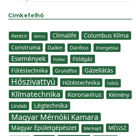
Címkefelhő
Climalife
Columbus Klíma
Aereco
Belimo
Construma
Daikin
Danfoss
Energetika
Események
Földgáz
Fisher
Gázellátás
Fűtéstechnika
Grundfos
Hőszivattyú
Hűtéstechnika
Ivóvíz
Klímatechnika
Koronavírus
Kémény
Légtechnika
Lindab
Magyar Mérnöki Kamara
Magyar Épületgépészet
MÉGSZ
Merkapt