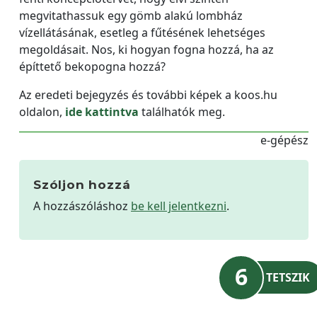
megvitathassuk egy gömb alakú lombház
vízellátásának, esetleg a fűtésének lehetséges
megoldásait. Nos, ki hogyan fogna hozzá, ha az
építtető bekopogna hozzá?
Az eredeti bejegyzés és további képek a koos.hu
oldalon,
ide kattintva
találhatók meg.
e-gépész
Szóljon hozzá
A hozzászóláshoz
be kell jelentkezni
.
6
TETSZIK