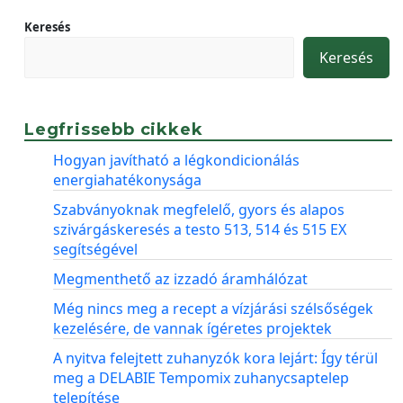
Keresés
Keresés
Legfrissebb cikkek
Hogyan javítható a légkondicionálás
energiahatékonysága
Szabványoknak megfelelő, gyors és alapos
szivárgáskeresés a testo 513, 514 és 515 EX
segítségével
Megmenthető az izzadó áramhálózat
Még nincs meg a recept a vízjárási szélsőségek
kezelésére, de vannak ígéretes projektek
A nyitva felejtett zuhanyzók kora lejárt: Így térül
meg a DELABIE Tempomix zuhanycsaptelep
telepítése