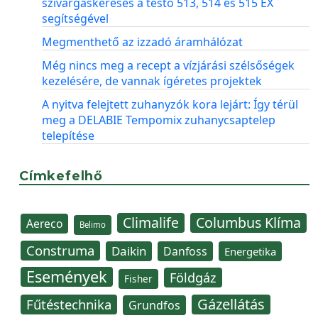
szivárgáskeresés a testo 513, 514 és 515 EX
segítségével
Megmenthető az izzadó áramhálózat
Még nincs meg a recept a vízjárási szélsőségek
kezelésére, de vannak ígéretes projektek
A nyitva felejtett zuhanyzók kora lejárt: Így térül
meg a DELABIE Tempomix zuhanycsaptelep
telepítése
Címkefelhő
Climalife
Columbus Klíma
Aereco
Belimo
Construma
Daikin
Danfoss
Energetika
Események
Földgáz
Fisher
Gázellátás
Fűtéstechnika
Grundfos