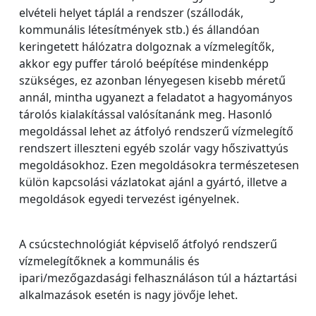
elvételi helyet táplál a rendszer (szállodák,
kommunális létesítmények stb.) és állandóan
keringetett hálózatra dolgoznak a vízmelegítők,
akkor egy puffer tároló beépítése mindenképp
szükséges, ez azonban lényegesen kisebb méretű
annál, mintha ugyanezt a feladatot a hagyományos
tárolós kialakítással valósítanánk meg. Hasonló
megoldással lehet az átfolyó rendszerű vízmelegítő
rendszert illeszteni egyéb szolár vagy hőszivattyús
megoldásokhoz. Ezen megoldásokra természetesen
külön kapcsolási vázlatokat ajánl a gyártó, illetve a
megoldások egyedi tervezést igényelnek.
A csúcstechnológiát képviselő átfolyó rendszerű
vízmelegítőknek a kommunális és
ipari/mezőgazdasági felhasználáson túl a háztartási
alkalmazások esetén is nagy jövője lehet.