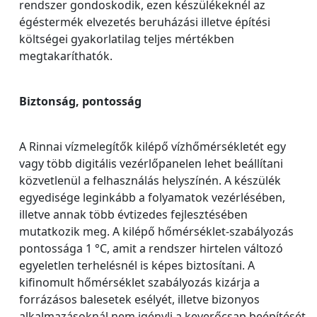
rendszer gondoskodik, ezen készülékeknél az
égéstermék elvezetés beruházási illetve építési
költségei gyakorlatilag teljes mértékben
megtakaríthatók.
Biztonság, pontosság
A Rinnai vízmelegítők kilépő vízhőmérsékletét egy
vagy több digitális vezérlőpanelen lehet beállítani
közvetlenül a felhasználás helyszínén. A készülék
egyedisége leginkább a folyamatok vezérlésében,
illetve annak több évtizedes fejlesztésében
mutatkozik meg. A kilépő hőmérséklet-szabályozás
pontossága 1 °C, amit a rendszer hirtelen változó
egyeletlen terhelésnél is képes biztosítani. A
kifinomult hőmérséklet szabályozás kizárja a
forrázásos balesetek esélyét, illetve bizonyos
alkalmazásoknál nem igényli a keverőcsap beépítését