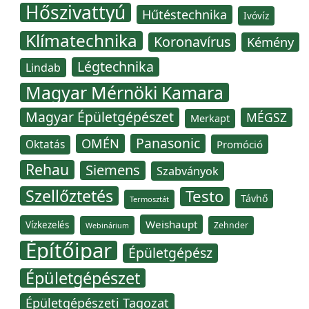
Hőszivattyú
Hűtéstechnika
Ivóvíz
Klímatechnika
Koronavírus
Kémény
Légtechnika
Lindab
Magyar Mérnöki Kamara
Magyar Épületgépészet
MÉGSZ
Merkapt
Panasonic
OMÉN
Oktatás
Promóció
Rehau
Siemens
Szabványok
Szellőztetés
Testo
Távhő
Termosztát
Weishaupt
Vízkezelés
Zehnder
Webinárium
Építőipar
Épületgépész
Épületgépészet
Épületgépészeti Tagozat