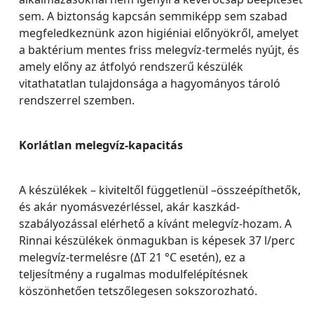
sem. A biztonság kapcsán semmiképp sem szabad
megfeledkeznünk azon higiéniai előnyökről, amelyet
a baktérium mentes friss melegvíz-termelés nyújt, és
amely előny az átfolyó rendszerű készülék
vitathatatlan tulajdonsága a hagyományos tároló
rendszerrel szemben.
Korlátlan melegvíz-kapacitás
A készülékek – kiviteltől függetlenül –összeépíthetők,
és akár nyomásvezérléssel, akár kaszkád-
szabályozással elérhető a kívánt melegvíz-hozam. A
Rinnai készülékek önmagukban is képesek 37 l/perc
melegvíz-termelésre (ΔT 21 °C esetén), ez a
teljesítmény a rugalmas modulfelépítésnek
köszönhetően tetszőlegesen sokszorozható.