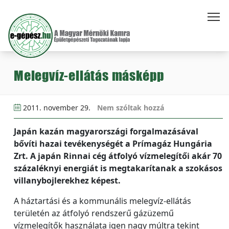
Melegvíz-ellátás másképp
2011. november 29.
Nem szóltak hozzá
Japán kazán magyarországi forgalmazásával
bővíti hazai tevékenységét a Prímagáz Hungária
Zrt. A japán Rinnai cég átfolyó vízmelegítői akár 70
százaléknyi energiát is megtakarítanak a szokásos
villanybojlerekhez képest.
A háztartási és a kommunális melegvíz-ellátás
területén az átfolyó rendszerű gázüzemű
vízmelegítők használata igen nagy múltra tekint