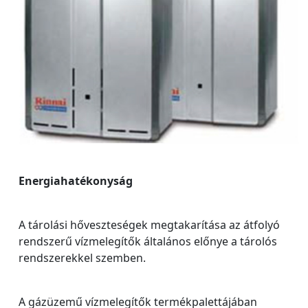
Energiahatékonyság
A tárolási hőveszteségek megtakarítása az átfolyó
rendszerű vízmelegítők általános előnye a tárolós
rendszerekkel szemben.
A gázüzemű vízmelegítők termékpalettájában