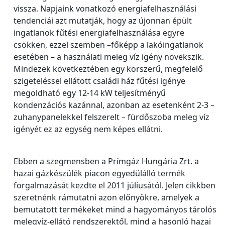
vissza. Napjaink vonatkozó energiafelhasználási
tendenciái azt mutatják, hogy az újonnan épült
ingatlanok fűtési energiafelhasználása egyre
csökken, ezzel szemben –főképp a lakóingatlanok
esetében – a használati meleg víz igény növekszik.
Mindezek következtében egy korszerű, megfelelő
szigeteléssel ellátott családi ház fűtési igénye
megoldható egy 12-14 kW teljesítményű
kondenzációs kazánnal, azonban az esetenként 2-3 –
zuhanypanelekkel felszerelt – fürdőszoba meleg víz
igényét ez az egység nem képes ellátni.
Ebben a szegmensben a Prímgáz Hungária Zrt. a
hazai gázkészülék piacon egyedülálló termék
forgalmazását kezdte el 2011 júliusától. Jelen cikkben
szeretnénk rámutatni azon előnyökre, amelyek a
bemutatott termékeket mind a hagyományos tárolós
melegvíz-ellátó rendszerektől, mind a hasonló hazai