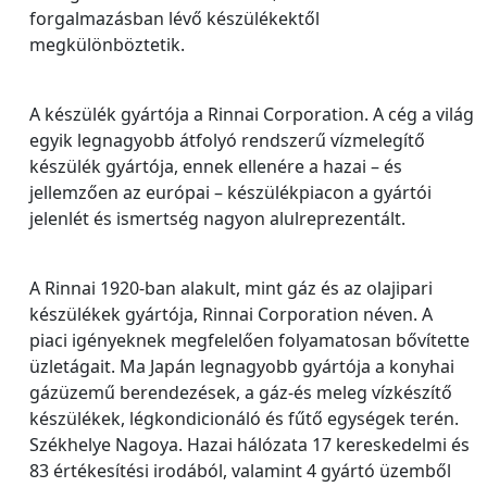
forgalmazásban lévő készülékektől
megkülönböztetik.
A készülék gyártója a Rinnai Corporation. A cég a világ
egyik legnagyobb átfolyó rendszerű vízmelegítő
készülék gyártója, ennek ellenére a hazai – és
jellemzően az európai – készülékpiacon a gyártói
jelenlét és ismertség nagyon alulreprezentált.
A Rinnai 1920-ban alakult, mint gáz és az olajipari
készülékek gyártója, Rinnai Corporation néven. A
piaci igényeknek megfelelően folyamatosan bővítette
üzletágait. Ma Japán legnagyobb gyártója a konyhai
gázüzemű berendezések, a gáz-és meleg vízkészítő
készülékek, légkondicionáló és fűtő egységek terén.
Székhelye Nagoya. Hazai hálózata 17 kereskedelmi és
83 értékesítési irodából, valamint 4 gyártó üzemből