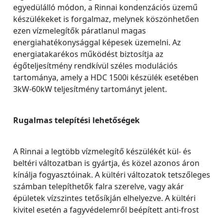
egyedülálló módon, a Rinnai kondenzációs üzemű
készülékeket is forgalmaz, melynek köszönhetően
ezen vízmelegítők páratlanul magas
energiahatékonysággal képesek üzemelni. Az
energiatakarékos működést biztosítja az
égőteljesítmény rendkívül széles modulációs
tartománya, amely a HDC 1500i készülék esetében
3kW-60kW teljesítmény tartományt jelent.
Rugalmas telepítési lehetőségek
A Rinnai a legtöbb vízmelegítő készülékét kül- és
beltéri változatban is gyártja, és közel azonos áron
kínálja fogyasztóinak. A kültéri változatok tetszőleges
számban telepíthetők falra szerelve, vagy akár
épületek vízszintes tetősíkján elhelyezve. A kültéri
kivitel esetén a fagyvédelemről beépített anti-frost