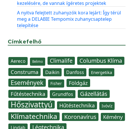
kezelésére, de vannak ígéretes projektek
A nyitva felejtett zuhanyzók kora lejárt: Így térül
meg a DELABIE Tempomix zuhanycsaptelep
telepítése
Címkefelhő
Climalife
Columbus Klíma
Aereco
Belimo
Construma
Daikin
Danfoss
Energetika
Események
Földgáz
Fisher
Gázellátás
Fűtéstechnika
Grundfos
Hőszivattyú
Hűtéstechnika
Ivóvíz
Klímatechnika
Koronavírus
Kémény
Légtechnika
Lindab