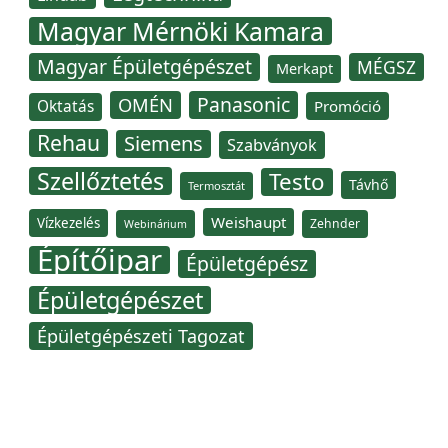
Magyar Mérnöki Kamara
Magyar Épületgépészet
MÉGSZ
Merkapt
Panasonic
OMÉN
Oktatás
Promóció
Rehau
Siemens
Szabványok
Szellőztetés
Testo
Távhő
Termosztát
Weishaupt
Vízkezelés
Zehnder
Webinárium
Építőipar
Épületgépész
Épületgépészet
Épületgépészeti Tagozat