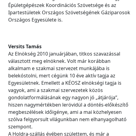
Épületgépészek Koordinációs Szövetsége és az
Ipartestületek Országos Szövetségének Gáziparosok
Országos Egyesülete is.
Versits Tamás
Az Elnökség 2010 januárjában, titkos szavazással
választott meg elnöknek. Volt már korábban
alkalmam e szakmai szervezet munkájába is
belekóstolni, mert cégünk 10 éve aktív tagja az
Egyesületnek. Emellett a KÉOSZ elnökségi tagja is
vagyok, ami a szakmai szervezetek közös
gondolatformálásának egy nagyon jó „átjárója”,
hiszen nagymértékben lerövidül a döntés-előkészítő
megbeszélések időigénye, ami a mai közhelyesen
szólva felgyorsult világunkban nem elhanyagolható
szempont.
A Holdra-szállás évében születtem, és már a