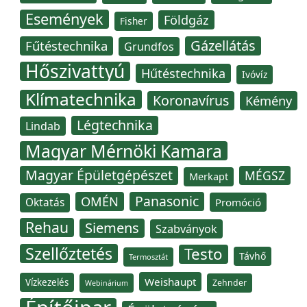
Események
Földgáz
Fisher
Gázellátás
Fűtéstechnika
Grundfos
Hőszivattyú
Hűtéstechnika
Ivóvíz
Klímatechnika
Koronavírus
Kémény
Légtechnika
Lindab
Magyar Mérnöki Kamara
Magyar Épületgépészet
MÉGSZ
Merkapt
Panasonic
OMÉN
Oktatás
Promóció
Rehau
Siemens
Szabványok
Szellőztetés
Testo
Távhő
Termosztát
Weishaupt
Vízkezelés
Zehnder
Webinárium