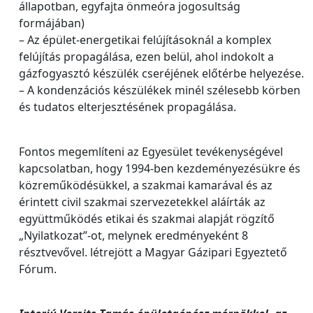
állapotban, egyfajta önmeóra jogosultság
formájában)
– Az épület-energetikai felújításoknál a komplex
felújítás propagálása, ezen belül, ahol indokolt a
gázfogyasztó készülék cseréjének előtérbe helyezése.
– A kondenzációs készülékek minél szélesebb körben
és tudatos elterjesztésének propagálása.
Fontos megemlíteni az Egyesület tevékenységével
kapcsolatban, hogy 1994-ben kezdeményezésükre és
közreműködésükkel, a szakmai kamarával és az
érintett civil szakmai szervezetekkel aláírták az
együttműködés etikai és szakmai alapját rögzítő
„Nyilatkozat”-ot, melynek eredményeként 8
résztvevővel. létrejött a Magyar Gázipari Egyeztető
Fórum.