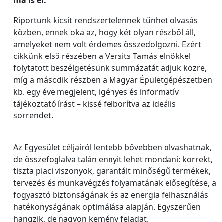
ma is él.
Riportunk kicsit rendszertelennek tűnhet olvasás
közben, ennek oka az, hogy két olyan részből áll,
amelyeket nem volt érdemes összedolgozni. Ezért
cikkünk első részében a Versits Tamás elnökkel
folytatott beszélgetésünk summázatát adjuk közre,
míg a második részben a Magyar Épületgépészetben
kb. egy éve megjelent, igényes és informatív
tájékoztató írást – kissé felborítva az ideális
sorrendet.
Az Egyesület céljairól lentebb bővebben olvashatnak,
de összefoglalva talán ennyit lehet mondani: korrekt,
tiszta piaci viszonyok, garantált minőségű termékek,
tervezés és munkavégzés folyamatának elősegítése, a
fogyasztó biztonságának és az energia felhasználás
hatékonyságának optimálása alapján. Egyszerűen
hangzik, de nagyon kemény feladat.