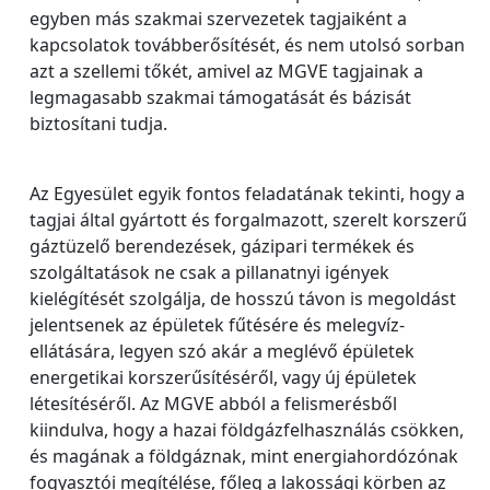
egyben más szakmai szervezetek tagjaiként a
kapcsolatok továbberősítését, és nem utolsó sorban
azt a szellemi tőkét, amivel az MGVE tagjainak a
legmagasabb szakmai támogatását és bázisát
biztosítani tudja.
Az Egyesület egyik fontos feladatának tekinti, hogy a
tagjai által gyártott és forgalmazott, szerelt korszerű
gáztüzelő berendezések, gázipari termékek és
szolgáltatások ne csak a pillanatnyi igények
kielégítését szolgálja, de hosszú távon is megoldást
jelentsenek az épületek fűtésére és melegvíz-
ellátására, legyen szó akár a meglévő épületek
energetikai korszerűsítéséről, vagy új épületek
létesítéséről. Az MGVE abból a felismerésből
kiindulva, hogy a hazai földgázfelhasználás csökken,
és magának a földgáznak, mint energiahordózónak
fogyasztói megítélése, főleg a lakossági körben az