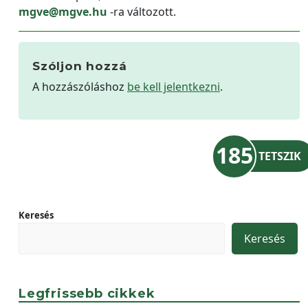
mgve@mgve.hu
-ra változott.
Szóljon hozzá
A hozzászóláshoz
be kell jelentkezni
.
185
TETSZIK
Keresés
Keresés
Legfrissebb cikkek