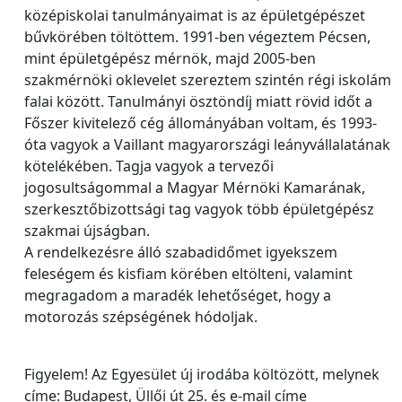
középiskolai tanulmányaimat is az épületgépészet
bűvkörében töltöttem. 1991-ben végeztem Pécsen,
mint épületgépész mérnök, majd 2005-ben
szakmérnöki oklevelet szereztem szintén régi iskolám
falai között. Tanulmányi ösztöndíj miatt rövid időt a
Főszer kivitelező cég állományában voltam, és 1993-
óta vagyok a Vaillant magyarországi leányvállalatának
kötelékében. Tagja vagyok a tervezői
jogosultságommal a Magyar Mérnöki Kamarának,
szerkesztőbizottsági tag vagyok több épületgépész
szakmai újságban.
A rendelkezésre álló szabadidőmet igyekszem
feleségem és kisfiam körében eltölteni, valamint
megragadom a maradék lehetőséget, hogy a
motorozás szépségének hódoljak.
Figyelem! Az Egyesület új irodába költözött, melynek
címe: Budapest, Üllői út 25. és e-mail címe