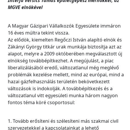
Interjú Versits Tamás épületgépész mérnökkel, az
MGVE elnökével
A Magyar Gázipari Vállalkozók Egyesülete immáron
16 éves múltra tekint vissza.
Az elődök, kiemelten Regőczi István alapító elnök és
Zákányi György titkár urak munkája biztosítja azt az
alapot, melyre a 2009 októberében megválasztott új
elnökség továbbépítkezhet. A megújulást, a piac
liberalizálásából eredő, változatlanul még meglévő
problémák kezelése mellett, mind az európai, mind a
hazai gázfelhasználás területén bekövetkezett
változások is indokolják. A továbbépítkezés és a
változatlanul vitt egyesületi munka három nagyon
fontos téma köré csoportosul:
1. Tovább erősíteni és szélesíteni más szakmai civil
szervezetekkel a kapcsolatainkat a lehető