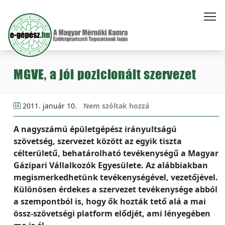
MGVE, a jól pozicionált szervezet
2011. január 10.
Nem szóltak hozzá
A nagyszámú épületgépész irányultságú
szövetség, szervezet között az egyik tiszta
célterületű, behatárolható tevékenységű a Magyar
Gázipari Vállalkozók Egyesülete. Az alábbiakban
megismerkedhetünk tevékenységével, vezetőjével.
Különösen érdekes a szervezet tevékenysége abból
a szempontból is, hogy ők hozták tető alá a mai
össz-szövetségi platform elődjét, ami lényegében