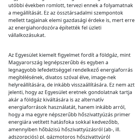
utóbbi években romlott, tervezi ennek a folyamatnak
a megállítását. Ez az össztársadalmi szempontok
mellett tagjainak elemi gazdasági érdeke is, mert erre
az energiahordozóra építették fel üzleti
vállalkozásukat.
Az Egyesület kiemelt figyelmet fordít a földgáz, mint
Magyarország legnépszerűbb és egyben a
legnagyobb lefedettséggel rendelkező energiaforrás
megítélésének, divatos szóval élve, image-nek
helyreállítására, de inkább visszaállítására. Ez nem azt
jelenti, hogy az Egyesület eretnek gondolatnak tartja
akár a földgáz kiváltására is az alternatív
energiaforrások használatát, hanem inkább arról,
hogy a ma egyre népszerűbb hőszivattyúzás primer
energiára vetített hatásfoka sokkal kedvezőbb,
amennyiben hőbázisú hőszivattyúzásról (ab-, ill.
adszorpciós) pl. gázmotoros hőszivattyúról