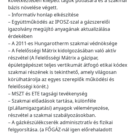
következtében kilépett tagok pótlására és a szakmai
bázis növelése végett.
– Informatív honlap elkészítése
– Együttműködés az IPOSZ-szal a gázszerelői
igazolvány megújító anyagának aktualizálása
érdekében
– A 2011-es Hungarotherm szakmai védnöksége
– A Felelősségi Mátrix kidolgozásában való aktív
részvétel (A Felelősségi Mátrix a gázipar,
épületgépészet teljes vertikumát átfogó etikai kódex
szakmai részének is tekinthető, amely világosan
körülhatárolja az egyes szereplők működési és
felelősségi körét.)
– MSZT és ETE tagsági tevékenység
– Szakmai előadások tartása, különféle
(pl.államigazgatási) anyagok véleményezése,
részvétel a szakmai szabályozásokban.
– A gázkészülékcserék adminisztratív és fizikai
felgyorsítása. (a FŐGÁZ-nál igen előrehaladott