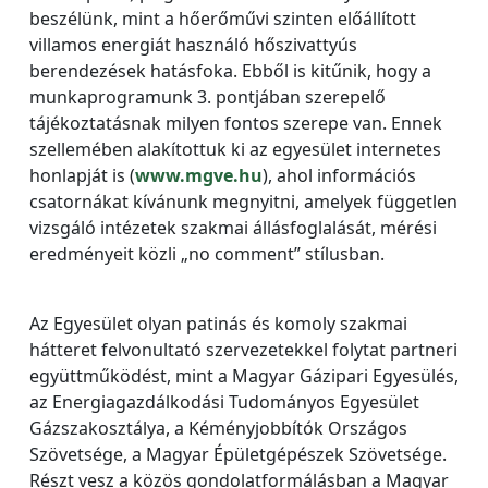
beszélünk, mint a hőerőművi szinten előállított
villamos energiát használó hőszivattyús
berendezések hatásfoka. Ebből is kitűnik, hogy a
munkaprogramunk 3. pontjában szerepelő
tájékoztatásnak milyen fontos szerepe van. Ennek
szellemében alakítottuk ki az egyesület internetes
honlapját is (
www.mgve.hu
), ahol információs
csatornákat kívánunk megnyitni, amelyek független
vizsgáló intézetek szakmai állásfoglalását, mérési
eredményeit közli „no comment” stílusban.
Az Egyesület olyan patinás és komoly szakmai
hátteret felvonultató szervezetekkel folytat partneri
együttműködést, mint a Magyar Gázipari Egyesülés,
az Energiagazdálkodási Tudományos Egyesület
Gázszakosztálya, a Kéményjobbítók Országos
Szövetsége, a Magyar Épületgépészek Szövetsége.
Részt vesz a közös gondolatformálásban a Magyar