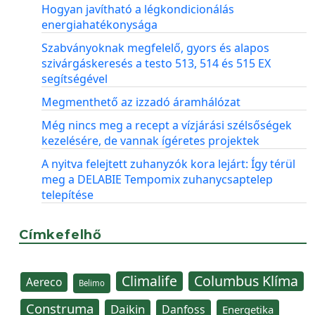
Hogyan javítható a légkondicionálás
energiahatékonysága
Szabványoknak megfelelő, gyors és alapos
szivárgáskeresés a testo 513, 514 és 515 EX
segítségével
Megmenthető az izzadó áramhálózat
Még nincs meg a recept a vízjárási szélsőségek
kezelésére, de vannak ígéretes projektek
A nyitva felejtett zuhanyzók kora lejárt: Így térül
meg a DELABIE Tempomix zuhanycsaptelep
telepítése
Címkefelhő
Climalife
Columbus Klíma
Aereco
Belimo
Construma
Daikin
Danfoss
Energetika