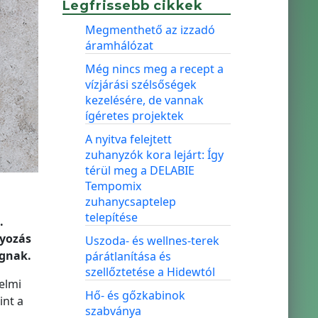
Legfrissebb cikkek
Megmenthető az izzadó
áramhálózat
Még nincs meg a recept a
vízjárási szélsőségek
kezelésére, de vannak
ígéretes projektek
A nyitva felejtett
zuhanyzók kora lejárt: Így
térül meg a DELABIE
Tempomix
zuhanycsaptelep
telepítése
.
lyozás
Uszoda- és wellnes-terek
úgnak.
párátlanítása és
szellőztetése a Hidewtól
elmi
Hő- és gőzkabinok
int a
szabványa