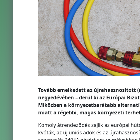
Tovább emelkedett az újrahasznosított (
negyedévében – derül ki az Európai Bizott
Miközben a környezetbarátabb alternatí
miatt a régebbi, magas környezeti terhelé
Komoly átrendeződés zajlik az európai hűt
kvóták, az új uniós adók és az újrahasznos