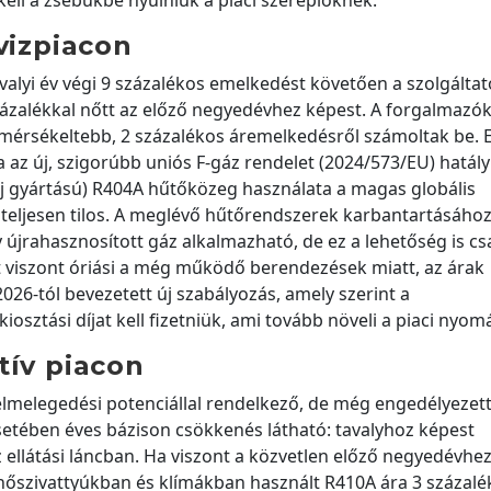
ell a zsebükbe nyúlniuk a piaci szereplőknek.
vizpiacon
valyi év végi 9 százalékos emelkedést követően a szolgáltat
százalékkal nőtt az előző negyedévhez képest. A forgalmazók
mérsékeltebb, 2 százalékos áremelkedésről számoltak be. 
az új, szigorúbb uniós F-gáz rendelet (2024/573/EU) hatál
új gyártású) R404A hűtőközeg használata a magas globális
 teljesen tilos. A meglévő hűtőrendszerek karbantartásához
 újrahasznosított gáz alkalmazható, de ez a lehetőség is cs
let viszont óriási a még működő berendezések miatt, az árak
026-tól bevezetett új szabályozás, amely szerint a
ztási díjat kell fizetniük, ami tovább növeli a piaci nyomá
tív piacon
felmelegedési potenciállal rendelkező, de még engedélyezet
etében éves bázison csökkenés látható: tavalyhoz képest
z ellátási láncban. Ha viszont a közvetlen előző negyedévhe
 hőszivattyúkban és klímákban használt R410A ára 3 százalé