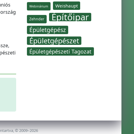
uniós
Weishaupt
Webinárium
zország
Építőipar
Zehnder
Épületgépész
Épületgépészet
sze,
Épületgépészeti Tagozat
pészeti
nntartva, © 2009–2026