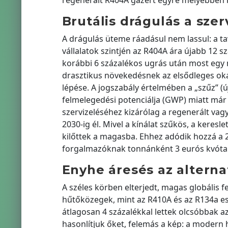
regenerált R404A gázért egyre mélyebben k
Brutális drágulás a szer
A drágulás üteme ráadásul nem lassul: a ta
vállalatok szintjén az R404A ára újabb 12 
korábbi 6 százalékos ugrás után most egy 
drasztikus növekedésnek az elsődleges oka 
lépése. A jogszabály értelmében a „szűz” (
felmelegedési potenciálja (GWP) miatt már
szervizeléséhez kizárólag a regenerált vagy
2030-ig él. Mivel a kínálat szűkös, a keres
kilőttek a magasba. Ehhez adódik hozzá a 2
forgalmazóknak tonnánként 3 eurós kvótakios
Enyhe áresés az alterna
A széles körben elterjedt, magas globális 
hűtőközegek, mint az R410A és az R134a es
átlagosan 4 százalékkal lettek olcsóbbak a
hasonlítjuk őket, felemás a kép: a modern