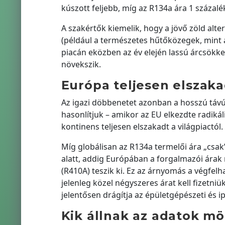
kúszott feljebb, míg az R134a ára 1 százal
A szakértők kiemelik, hogy a jövő zöld alte
(például a természetes hűtőközegek, mint 
piacán eközben az év elején lassú árcsökke
növekszik.
Európa teljesen elszakad
Az igazi döbbenetet azonban a hosszú távú s
hasonlítjuk – amikor az EU elkezdte radikáli
kontinens teljesen elszakadt a világpiactól.
Míg globálisan az R134a termelői ára „csak
alatt, addig Európában a forgalmazói árak m
(R410A) teszik ki. Ez az árnyomás a végfelh
jelenleg közel négyszeres árat kell fizetniü
jelentősen drágítja az épületgépészeti és i
Kik állnak az adatok m