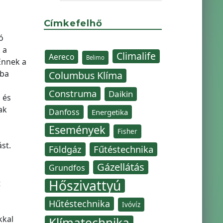
Címkefelhő
ó
 a
Climalife
Aereco
Belimo
Ennek a
yba
Columbus Klíma
Construma
Daikin
 és
ak
Danfoss
Energetika
Események
Fisher
st.
Fűtéstechnika
Földgáz
Gázellátás
Grundfos
Hőszivattyú
t
Hűtéstechnika
Ivóvíz
z
kkal
Klímatechnika