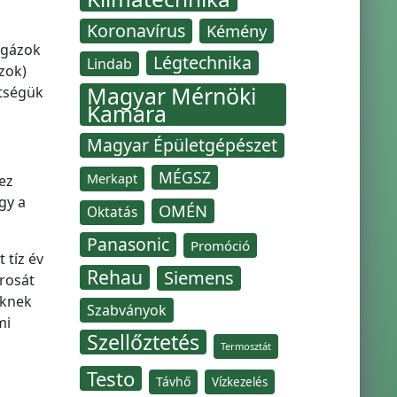
Koronavírus
Kémény
ű gázok
Légtechnika
Lindab
zok)
Magyar Mérnöki
dtségük
Kamara
Magyar Épületgépészet
MÉGSZ
Merkapt
ez
gy a
OMÉN
Oktatás
Panasonic
Promóció
 tíz év
Rehau
Siemens
orosát
őknek
Szabványok
mi
Szellőztetés
Termosztát
Testo
Távhő
Vízkezelés