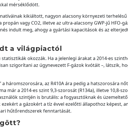
ékkal mérséklődött.
rnatíváinak kikiáltott, nagyon alacsony környezeti terhelés
a propán vagy CO2, illetve az ultra-alacsony GWP-jű HFO-gá
nés indult meg, ahogy a gyártási kapacitások és az elterje
t a világpiactól
tatisztikák okozzák. Ha a jelenlegi árakat a 2014-es szinth
san szigorítani az úgynevezett F-gázok kvótáit –, látszik, ho
” a háromszorosára, az R410A ára pedig a hatszorosára nőtt
a már a 2014-es szint 9,3-szorosát (R134a), illetve 10,8-sz
asználók szintjén is brutális: a fogyasztóknak és üzemeltet
k ezekért a gázokért a tíz évvel ezelőtti állapothoz képest, a
pari hűtőrendszerek fenntartását.
ögött?