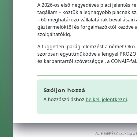
A 2026-os első negyedéves piaci jelentés r
tagállam – köztük a legnagyobb piacnak s
– 60 meghatározó vállalatának bevallásain al
gáztermelőktől és forgalmazóktól kezdve 
szolgáltatókig.
A független iparági elemzést a német Öko-R
szorosan együttműködve a lengyel PROZON h
és karbantartói szövetséggel, a CONAIF-fal
Szóljon hozzá
A hozzászóláshoz
be kell jelentkezni
.
Az E-GÉPÉSZ szaklap a