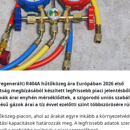
regenerált) R404A hűtőközeg ára Európában 2026 első
ság megbízásából készített legfrissebb piaci jelentésből
vák árai enyhén mérséklődtek, a szigorodó uniós szabá
sű gázok árai a tíz évvel ezelőtti szint többszörösére r
őközeg-piacon, ahol az árakat egyre inkább a környezetvéd
ítási kapacitások határozzák meg. A legfrissebb adatok szer