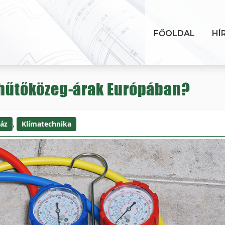
FŐOLDAL
HÍ
a hűtőközeg-árak Európában?
áz
,
Klímatechnika