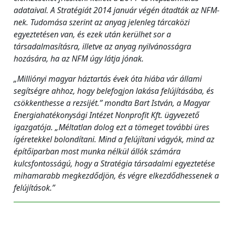
adataival. A Stratégiát 2014 január végén átadták az NFM-
nek. Tudomása szerint az anyag jelenleg tárcaközi
egyeztetésen van, és ezek után kerülhet sor a
társadalmasításra, illetve az anyag nyilvánosságra
hozására, ha az NFM úgy látja jónak.
„Milliónyi magyar háztartás évek óta hiába vár állami
segítségre ahhoz, hogy belefogjon lakása felújításába, és
csökkenthesse a rezsijét.” mondta Bart István, a Magyar
Energiahatékonysági Intézet Nonprofit Kft. ügyvezető
igazgatója. „Méltatlan dolog ezt a tömeget további üres
ígéretekkel bolondítani. Mind a felújítani vágyók, mind az
építőiparban most munka nélkül állók számára
kulcsfontosságú, hogy a Stratégia társadalmi egyeztetése
mihamarabb megkezdődjön, és végre elkezdődhessenek a
felújítások.”