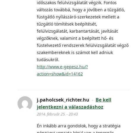
időszakos felülvizsgálatát végzik. Fontos
változás továbbá, hogy a jövőben a tűzgátló,
füstgátló nyílászáró-szerkezetek mellett a
tűzgátló tömítések beépítését,
felülvizsgálatát, karbantartását, javítását
végzőknek, valamint a beépített hő- és
füstelvezető rendszerek felülvizsgálatát végző
szakembereknek is számot kell adniuk
tudásukról.
http://www.e-gepesz.hu/?
action=show&id=14162
j.paholcsek_richter.hu
-
Be kell
jelentkezni a válaszadáshoz
2014. február 25. - 20:43
Én inkább arra gondolok, hogy a stratégia
pénzügyi vonzata körül van a toporgás.