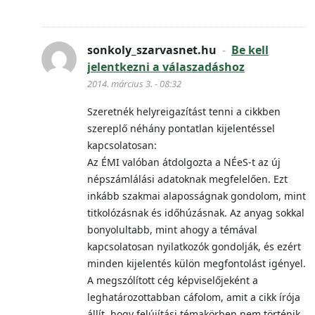
sonkoly_szarvasnet.hu
-
Be kell
jelentkezni a válaszadáshoz
2014. március 3. - 08:32
Szeretnék helyreigazítást tenni a cikkben
szereplő néhány pontatlan kijelentéssel
kapcsolatosan:
Az ÉMI valóban átdolgozta a NÉeS-t az új
népszámlálási adatoknak megfelelően. Ezt
inkább szakmai alaposságnak gondolom, mint
titkolózásnak és időhúzásnak. Az anyag sokkal
bonyolultabb, mint ahogy a témával
kapcsolatosan nyilatkozók gondolják, és ezért
minden kijelentés külön megfontolást igényel.
A megszólított cég képviselőjeként a
leghatározottabban cáfolom, amit a cikk írója
állít, hogy felújítási témakörben nem történik