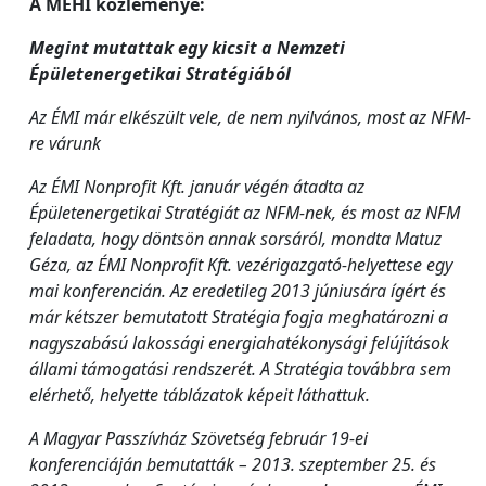
A MEHI közleménye:
Megint mutattak egy kicsit a Nemzeti
Épületenergetikai Stratégiából
Az ÉMI már elkészült vele, de nem nyilvános, most az NFM-
re várunk
Az ÉMI Nonprofit Kft. január végén átadta az
Épületenergetikai Stratégiát az NFM-nek, és most az NFM
feladata, hogy döntsön annak sorsáról, mondta Matuz
Géza, az ÉMI Nonprofit Kft. vezérigazgató-helyettese egy
mai konferencián. Az eredetileg 2013 júniusára ígért és
már kétszer bemutatott Stratégia fogja meghatározni a
nagyszabású lakossági energiahatékonysági felújítások
állami támogatási rendszerét. A Stratégia továbbra sem
elérhető, helyette táblázatok képeit láthattuk.
A Magyar Passzívház Szövetség február 19-ei
konferenciáján bemutatták – 2013. szeptember 25. és