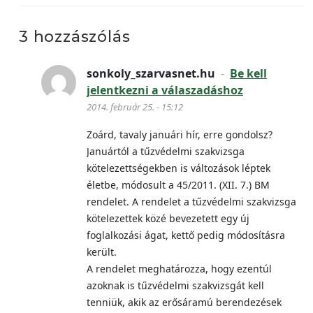
3 hozzászólás
sonkoly_szarvasnet.hu
-
Be kell
jelentkezni a válaszadáshoz
2014. február 25. - 15:12
Zoárd, tavaly januári hír, erre gondolsz?
Januártól a tűzvédelmi szakvizsga
kötelezettségekben is változások léptek
életbe, módosult a 45/2011. (XII. 7.) BM
rendelet. A rendelet a tűzvédelmi szakvizsga
kötelezettek közé bevezetett egy új
foglalkozási ágat, kettő pedig módosításra
került.
A rendelet meghatározza, hogy ezentúl
azoknak is tűzvédelmi szakvizsgát kell
tenniük, akik az erősáramú berendezések