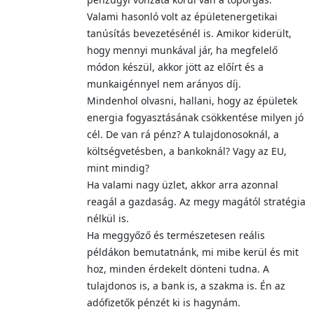
Valami hasonló volt az épületenergetikai
tanúsítás bevezetésénél is. Amikor kiderült,
hogy mennyi munkával jár, ha megfelelő
módon készül, akkor jött az előírt és a
munkaigénnyel nem arányos díj.
Mindenhol olvasni, hallani, hogy az épületek
energia fogyasztásának csökkentése milyen jó
cél. De van rá pénz? A tulajdonosoknál, a
költségvetésben, a bankoknál? Vagy az EU,
mint mindig?
Ha valami nagy üzlet, akkor arra azonnal
reagál a gazdaság. Az megy magától stratégia
nélkül is.
Ha meggyőző és természetesen reális
példákon bemutatnánk, mi mibe kerül és mit
hoz, minden érdekelt dönteni tudna. A
tulajdonos is, a bank is, a szakma is. Én az
adófizetők pénzét ki is hagynám.