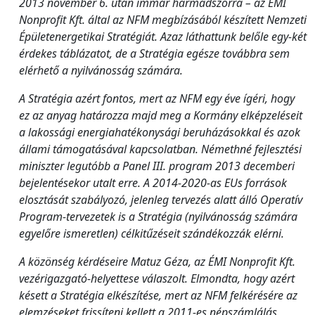
2013 november 6. után immár harmadszorra – az ÉMI
Nonprofit Kft. által az NFM megbízásából készített Nemzeti
Épületenergetikai Stratégiát. Azaz láthattunk belőle egy-két
érdekes táblázatot, de a Stratégia egésze továbbra sem
elérhető a nyilvánosság számára.
A Stratégia azért fontos, mert az NFM egy éve ígéri, hogy
ez az anyag határozza majd meg a Kormány elképzeléseit
a lakossági energiahatékonysági beruházásokkal és azok
állami támogatásával kapcsolatban. Némethné fejlesztési
miniszter legutóbb a Panel III. program 2013 decemberi
bejelentésekor utalt erre. A 2014-2020-as EUs források
elosztását szabályozó, jelenleg tervezés alatt álló Operatív
Program-tervezetek is a Stratégia (nyilvánosság számára
egyelőre ismeretlen) célkitűzéseit szándékozzák elérni.
A közönség kérdéseire Matuz Géza, az ÉMI Nonprofit Kft.
vezérigazgató-helyettese válaszolt. Elmondta, hogy azért
késett a Stratégia elkészítése, mert az NFM felkérésére az
elemzéseket frissíteni kellett a 2011-es népszámlálás