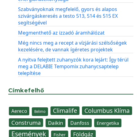
Szabványoknak megfelelő, gyors és alapos
szivárgáskeresés a testo 513, 514 és 515 EX
segítségével
Megmenthető az izzadó áramhálózat
Még nincs meg a recept a vízjárási szélsőségek
kezelésére, de vannak ígéretes projektek
A nyitva felejtett zuhanyzók kora lejárt: Így térül
meg a DELABIE Tempomix zuhanycsaptelep
telepítése
Címkefelhő
Climalife
Columbus Klíma
Aereco
Belimo
Construma
Daikin
Danfoss
Energetika
Események
Földgáz
Fisher