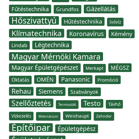
Gázellátás
Fűtéstechnika
Grundfos
Hőszivattyú
Hűtéstechnika
Ivóvíz
Klímatechnika
Koronavírus
Kémény
Légtechnika
Lindab
Magyar Mérnöki Kamara
Magyar Épületgépészet
MÉGSZ
Merkapt
Panasonic
OMÉN
Oktatás
Promóció
Rehau
Siemens
Szabványok
Szellőztetés
Testo
Távhő
Termosztát
Weishaupt
Vízkezelés
Zehnder
Webinárium
Építőipar
Épületgépész