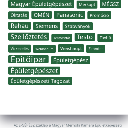
Magyar Épületgépészet
MÉGSZ
Merkapt
Panasonic
OMÉN
Oktatás
Promóció
Rehau
Siemens
Szabványok
Szellőztetés
Testo
Távhő
Termosztát
Weishaupt
Vízkezelés
Zehnder
Webinárium
Építőipar
Épületgépész
Épületgépészet
Épületgépészeti Tagozat
Az E-GÉPÉSZ szaklap a Magyar Mérnöki Kamara Épületképészeti