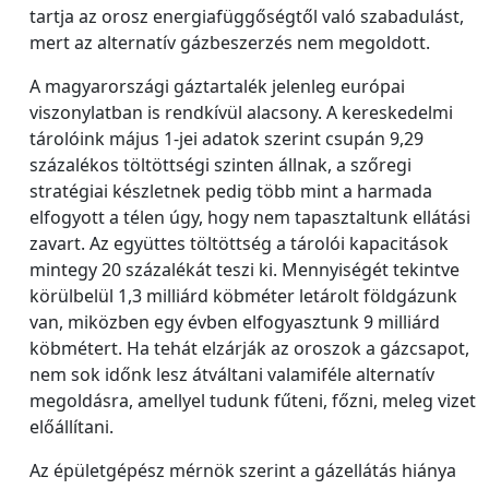
tartja az orosz energiafüggőségtől való szabadulást,
mert az alternatív gázbeszerzés nem megoldott.
A magyarországi gáztartalék jelenleg európai
viszonylatban is rendkívül alacsony. A kereskedelmi
tárolóink május 1-jei adatok szerint csupán 9,29
százalékos töltöttségi szinten állnak, a szőregi
stratégiai készletnek pedig több mint a harmada
elfogyott a télen úgy, hogy nem tapasztaltunk ellátási
zavart. Az együttes töltöttség a tárolói kapacitások
mintegy 20 százalékát teszi ki. Mennyiségét tekintve
körülbelül 1,3 milliárd köbméter letárolt földgázunk
van, miközben egy évben elfogyasztunk 9 milliárd
köbmétert. Ha tehát elzárják az oroszok a gázcsapot,
nem sok időnk lesz átváltani valamiféle alternatív
megoldásra, amellyel tudunk fűteni, főzni, meleg vizet
előállítani.
Az épületgépész mérnök szerint a gázellátás hiánya