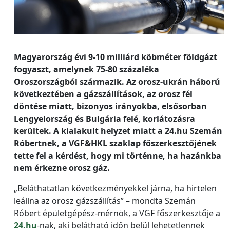
Magyarország évi 9-10 milliárd köbméter földgázt
fogyaszt, amelynek 75-80 százaléka
Oroszországból származik. Az orosz-ukrán háború
következtében a gázszállítások, az orosz fél
döntése miatt, bizonyos irányokba, elsősorban
Lengyelország és Bulgária felé, korlátozásra
kerültek. A kialakult helyzet miatt a 24.hu Szemán
Róbertnek, a VGF&HKL szaklap főszerkesztőjének
tette fel a kérdést, hogy mi történne, ha hazánkba
nem érkezne orosz gáz.
„Beláthatatlan következményekkel járna, ha hirtelen
leállna az orosz gázszállítás” – mondta Szemán
Róbert épületgépész-mérnök, a VGF főszerkesztője a
24.hu
-nak, aki belátható időn belül lehetetlennek