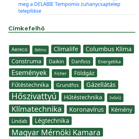
meg a DELABIE Tempomix zuhanycsaptelep
telepítése
Címkefelhő
Climalife
Columbus Klíma
Aereco
Belimo
Construma
Daikin
Danfoss
Energetika
Események
Földgáz
Fisher
Gázellátás
Fűtéstechnika
Grundfos
Hőszivattyú
Hűtéstechnika
Ivóvíz
Klímatechnika
Koronavírus
Kémény
Légtechnika
Lindab
Magyar Mérnöki Kamara