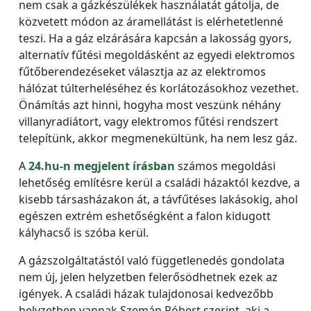
nem csak a gázkészülékek használatát gátolja, de
közvetett módon az áramellátást is elérhetetlenné
teszi. Ha a gáz elzárására kapcsán a lakosság gyors,
alternatív fűtési megoldásként az egyedi elektromos
fűtőberendezéseket választja az az elektromos
hálózat túlterheléséhez és korlátozásokhoz vezethet.
Önámítás azt hinni, hogyha most veszünk néhány
villanyradiátort, vagy elektromos fűtési rendszert
telepítünk, akkor megmenekültünk, ha nem lesz gáz.
A
24.hu-n megjelent írásban
számos megoldási
lehetőség említésre kerül a családi házaktól kezdve, a
kisebb társasházakon át, a távfűtéses lakásokig, ahol
egészen extrém eshetőségként a falon kidugott
kályhacső is szóba kerül.
A gázszolgáltatástól való függetlenedés gondolata
nem új, jelen helyzetben felerősödhetnek ezek az
igények. A családi házak tulajdonosai kedvezőbb
helyzetben vannak Szemán Róbert szerint, aki a