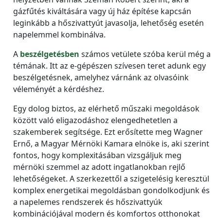
gázfűtés kiváltására vagy új ház építése kapcsán
leginkább a hőszivattyút javasolja, lehetőség esetén
napelemmel kombinálva.
A
beszélgetésben
számos vetülete szóba kerül még a
témának. Itt az e-gépészen szívesen teret adunk egy
beszélgetésnek, amelyhez várnánk az olvasóink
véleményét a kérdéshez.
Egy dolog biztos, az elérhető műszaki megoldások
között való eligazodáshoz elengedhetetlen a
szakemberek segítsége. Ezt erősítette meg Wagner
Ernő, a Magyar Mérnöki Kamara elnöke is, aki szerint
fontos, hogy komplexitásában vizsgáljuk meg
mérnöki szemmel az adott ingatlanokban rejlő
lehetőségeket. A szerkezettől a szigetelésig keresztül
komplex energetikai megoldásban gondolkodjunk és
a napelemes rendszerek és hőszivattyúk
kombinációjával modern és komfortos otthonokat