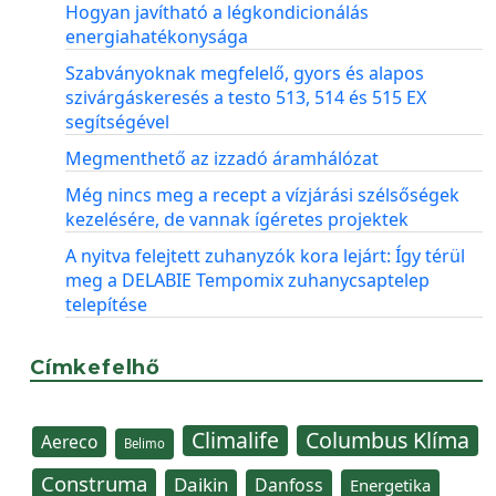
Hogyan javítható a légkondicionálás
energiahatékonysága
Szabványoknak megfelelő, gyors és alapos
szivárgáskeresés a testo 513, 514 és 515 EX
segítségével
Megmenthető az izzadó áramhálózat
Még nincs meg a recept a vízjárási szélsőségek
kezelésére, de vannak ígéretes projektek
A nyitva felejtett zuhanyzók kora lejárt: Így térül
meg a DELABIE Tempomix zuhanycsaptelep
telepítése
Címkefelhő
Climalife
Columbus Klíma
Aereco
Belimo
Construma
Daikin
Danfoss
Energetika