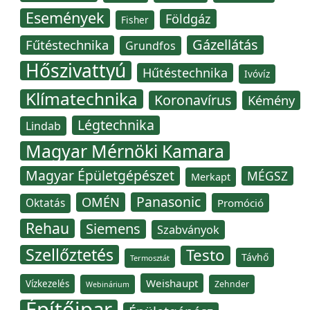
Események
Földgáz
Fisher
Gázellátás
Fűtéstechnika
Grundfos
Hőszivattyú
Hűtéstechnika
Ivóvíz
Klímatechnika
Koronavírus
Kémény
Légtechnika
Lindab
Magyar Mérnöki Kamara
Magyar Épületgépészet
MÉGSZ
Merkapt
Panasonic
OMÉN
Oktatás
Promóció
Rehau
Siemens
Szabványok
Szellőztetés
Testo
Távhő
Termosztát
Weishaupt
Vízkezelés
Zehnder
Webinárium
Építőipar