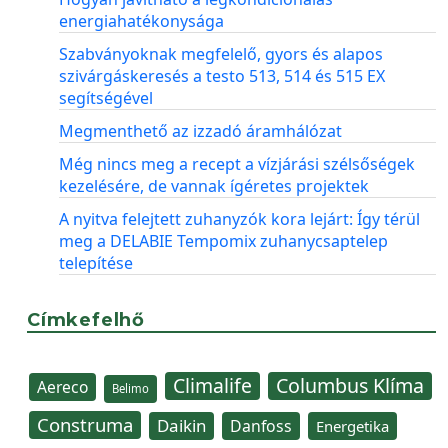
energiahatékonysága
Szabványoknak megfelelő, gyors és alapos
szivárgáskeresés a testo 513, 514 és 515 EX
segítségével
Megmenthető az izzadó áramhálózat
Még nincs meg a recept a vízjárási szélsőségek
kezelésére, de vannak ígéretes projektek
A nyitva felejtett zuhanyzók kora lejárt: Így térül
meg a DELABIE Tempomix zuhanycsaptelep
telepítése
Címkefelhő
Climalife
Columbus Klíma
Aereco
Belimo
Construma
Daikin
Danfoss
Energetika