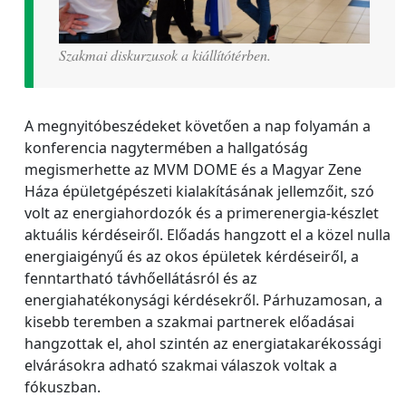
Szakmai diskurzusok a kiállítótérben.
A megnyitóbeszédeket követően a nap folyamán a
konferencia nagytermében a hallgatóság
megismerhette az MVM DOME és a Magyar Zene
Háza épületgépészeti kialakításának jellemzőit, szó
volt az energiahordozók és a primerenergia-készlet
aktuális kérdéseiről. Előadás hangzott el a közel nulla
energiaigényű és az okos épületek kérdéseiről, a
fenntartható távhőellátásról és az
energiahatékonysági kérdésekről. Párhuzamosan, a
kisebb teremben a szakmai partnerek előadásai
hangzottak el, ahol szintén az energiatakarékossági
elvárásokra adható szakmai válaszok voltak a
fókuszban.