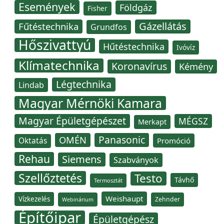
Események
Földgáz
Fisher
Gázellátás
Fűtéstechnika
Grundfos
Hőszivattyú
Hűtéstechnika
Ivóvíz
Klímatechnika
Koronavírus
Kémény
Légtechnika
Lindab
Magyar Mérnöki Kamara
Magyar Épületgépészet
MÉGSZ
Merkapt
Panasonic
OMÉN
Oktatás
Promóció
Rehau
Siemens
Szabványok
Szellőztetés
Testo
Távhő
Termosztát
Weishaupt
Vízkezelés
Zehnder
Webinárium
Építőipar
Épületgépész