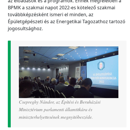
az előadások és a programok. Ennek megfelelően a
BPMK a szakmai napot 2022-es kötelező szakmai
továbbképzésként ismeri el minden, az
Épületgépészeti és az Energetikai Tagozathoz tartozó
jogosultsághoz.
Csepreghy Nándor, az Építési és Beruházási
Minisztérium parlamenti államtitkára és
miniszterhelyettesének megnyitóbeszéde.