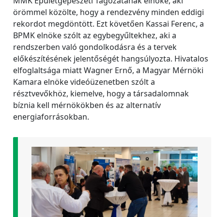
MMK Épületgépészeti Tagozatának elnöke, aki
örömmel közölte, hogy a rendezvény minden eddigi
rekordot megdöntött. Ezt követően Kassai Ferenc, a
BPMK elnöke szólt az egybegyűltekhez, aki a
rendszerben való gondolkodásra és a tervek
előkészítésének jelentőségét hangsúlyozta. Hivatalos
elfoglaltsága miatt Wagner Ernő, a Magyar Mérnöki
Kamara elnöke videóüzenetben szólt a
résztvevőkhöz, kiemelve, hogy a társadalomnak
bíznia kell mérnökökben és az alternatív
energiaforrásokban.