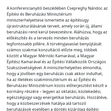
A konferencianyitó beszédében Csepreghy Nándor, az
Építési és Beruházási Minisztérium
miniszterhelyettese ismertette az építésügy
újrastrukturálásának terveit, amely során új, állami
beruházási rend kerül bevezetésre. Aláhúzva, hogy az
előkészítés és a tervezés minden beruházás
legfontosabb pillére. A törvényjavaslat benyújtását
számos szakmai konzultáció előzte meg, többek
között a Magyar Mérnöki Kamarával, a Magyar
Építész Kamarával és az Építési Vállalkozók Országos
Szakszövetségével. A miniszterhelyettes elmondta,
hogy a jövőben egy beruházás csak akkor indulhat,
ha az illetékes szakminisztérium és az Építési és
Beruházási Minisztérium közös előterjesztést készít a
kormány részére – legyen az oktatási, közlekedési,
egészségügyi vagy energetikai beruházás. Hozzátéve,
hogy a közbeszerzések hatálya alá tartozó
beruházások esetében a döntés kizárólag építési