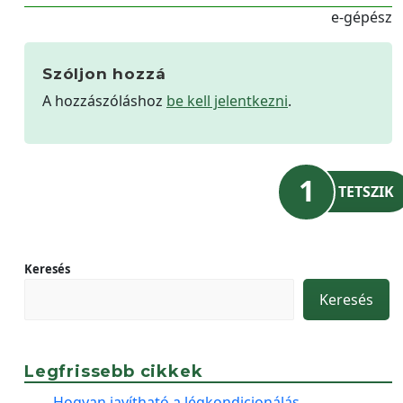
e-gépész
Szóljon hozzá
A hozzászóláshoz
be kell jelentkezni
.
1
TETSZIK
Keresés
Keresés
Legfrissebb cikkek
Hogyan javítható a légkondicionálás