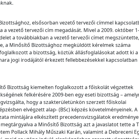
áknak.
Bizottsághoz, elsősorban vezető tervezői címmel kapcsolat
ta a vezető tervezői cím megadását. Mivel a 2009. október 1
elet a továbbiakban a vezető tervezői címet megszüntette,
tte, a Minősítő Bizottsághoz megküldött kérelmek száma
oglalkozott a bizottság, köztük állásfoglalásokat adott ki a
mara jogi irodájától érkezett fellebbezésekkel kapcsolatban
ő Bizottság kiemelten foglalkozott a főiskolát végzettek
kségének felkérésére 2009-ben egy eseti bizottság – amely
egvizsgálta, hogy a szakterületünkön szerzett főiskolai
épzésben elvégzett alap- (BSc) képzés követelményeinek. A
ata mintájára elkészített precedensvizsgálatok eredménye
 megtárgyalva a Minősítő Bizottság azt a javaslatot tette a 
em Pollack Mihály Műszaki Karán, valamint a Debreceni 