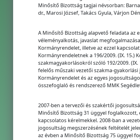
Minősítő Bizottság tagjai névsorban: Barna 
dr., Marosi József, Takács Gyula, Várjon Dén
A Minősítő Bizottság alapvető feladata az 
véleményalkotás, javaslat megfogalmazása v
Kormányrendelet, illetve az ezzel kapcsola
Kormányrendeletnek a 196/2009. (IX. 15.) 
szakmagyakorlásokról szóló 192/2009. (IX. 1
felelős műszaki vezetői szakma-gyakorlási jo
Kormányrendelet és az egyes jogosultságo
összefoglaló és rendszerező MMK Segédlet
2007-ben a tervezői és szakértői jogosults
Minősítő Bizottság 31 üggyel foglalkozott,
kapcsolatos kérelmekkel. 2008-ban a vezet
jogosultság megszerzésének feltételét jel
az évben a Minősítő Bizottság 75 üggyel fog