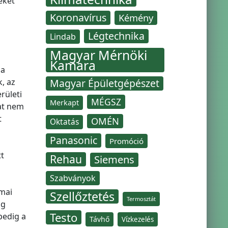
eket
Koronavírus
Kémény
Légtechnika
Lindab
Magyar Mérnöki
Kamara
 a
, az
Magyar Épületgépészet
rületi
MÉGSZ
Merkapt
at nem
t
OMÉN
Oktatás
Panasonic
Promóció
tt
Rehau
Siemens
Szabványok
kmai
Szellőztetés
Termosztát
ág
Testo
pedig a
Távhő
Vízkezelés