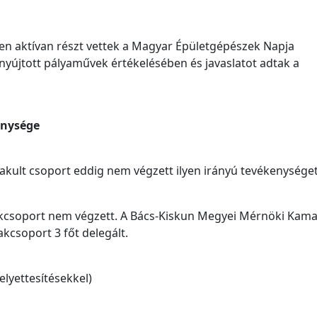
ben aktívan részt vettek a Magyar Épületgépészek Napja
nyújtott pályaművek értékelésében és javaslatot adtak a
enysége
lakult csoport eddig nem végzett ilyen irányú tevékenységet
kcsoport nem végzett. A Bács-Kiskun Megyei Mérnöki Kam
akcsoport 3 főt delegált.
lyettesítésekkel)