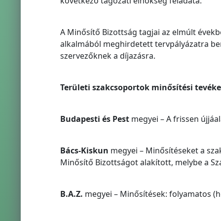
következő tagozati elnökség feladata.
A Minősítő Bizottság tagjai az elmúlt évek
alkalmából meghirdetett tervpályázatra be
szervezőknek a díjazásra.
Területi szakcsoportok minősítési tevék
Budapesti és Pest
megyei – A frissen újjáa
Bács-Kiskun
megyei – Minősítéseket a sza
Minősítő Bizottságot alakított, melybe a Sz
B.A.Z.
megyei – Minősítések: folyamatos (he