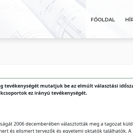
FŐOLDAL
HÍ
g tevékenységét mutatjuk be az elmúlt választási idős
akcsoportok ez irányú tevékenységét.
tságát 2006 decemberében választották meg a tagozat küldö
smert és elismert tervezők és egyetemi oktatók találhatók. A