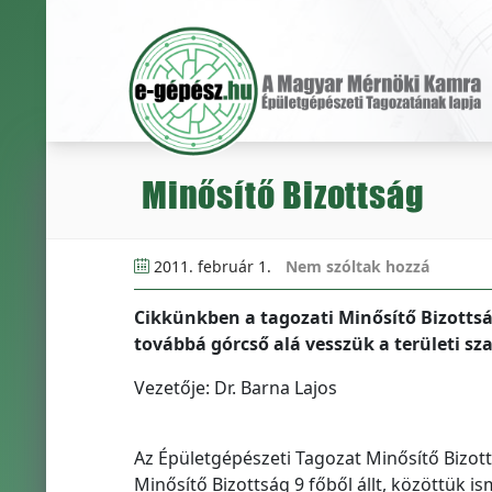
Minősítő Bizottság
2011. február 1.
Nem szóltak hozzá
Cikkünkben a tagozati Minősítő Bizottsá
továbbá górcső alá vesszük a területi sz
Vezetője: Dr. Barna Lajos
Az Épületgépészeti Tagozat Minősítő Bizot
Minősítő Bizottság 9 főből állt, közöttük i