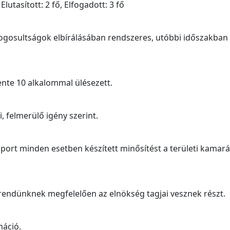
utasított: 2 fő, Elfogadott: 3 fő
ogosultságok elbírálásában rendszeres, utóbbi időszakban
nte 10 alkalommal ülésezett.
, felmerülő igény szerint.
port minden esetben készített minősítést a területi kamar
endünknek megfelelően az elnökség tagjai vesznek részt.
máció.