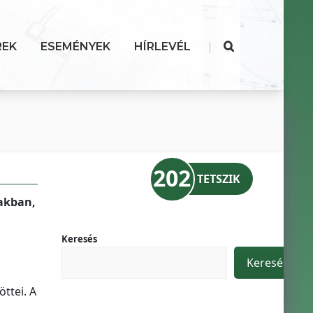
|
REK
ESEMÉNYEK
HÍRLEVÉL
202
TETSZIK
zakban,
Keresés
Keresés
ttei. A