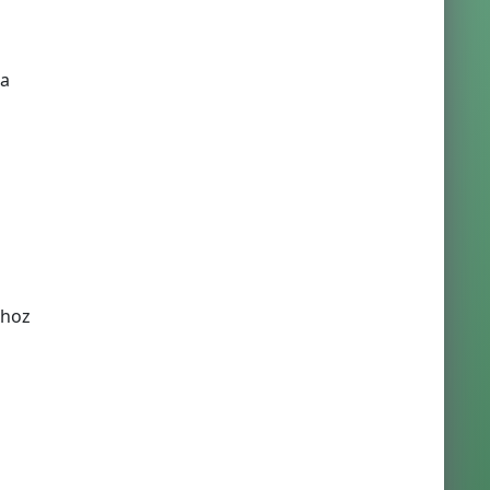
 a
ához