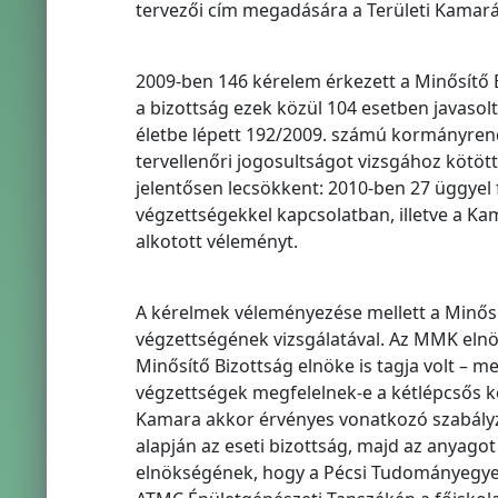
tervezői cím megadására a Területi Kamar
2009-ben 146 kérelem érkezett a Minősítő 
a bizottság ezek közül 104 esetben javasol
életbe lépett 192/2009. számú kormányrend
tervellenőri jogosultságot vizsgához kötö
jelentősen lecsökkent: 2010-ben 27 üggyel f
végzettségekkel kapcsolatban, illetve a Ka
alkotott véleményt.
A kérelmek véleményezése mellett a Minősít
végzettségének vizsgálatával. Az MMK elnö
Minősítő Bizottság elnöke is tagja volt – m
végzettségek megfelelnek-e a kétlépcsős k
Kamara akkor érvényes vonatkozó szabályz
alapján az eseti bizottság, majd az anyagot
elnökségének, hogy a Pécsi Tudományegyet