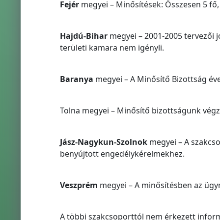
Fejér
megyei – Minősítések: Összesen 5 fő, El
Hajdú-Bihar
megyei – 2001-2005 tervezői j
területi kamara nem igényli.
Baranya
megyei – A Minősítő Bizottság éve
Tolna megyei – Minősítő bizottságunk végzi
Jász-Nagykun-Szolnok
megyei – A szakcso
benyújtott engedélykérelmekhez.
Veszprém
megyei – A minősítésben az ügyr
A többi szakcsoporttól nem érkezett infor