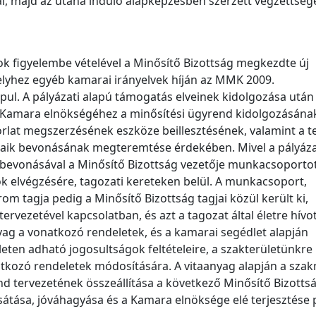
i, majd az utána induló alapképzésben szerzett végzettség
ok figyelembe vételével a Minősítő Bizottság megkezdte új
lyhez egyéb kamarai irányelvek híján az MMK 2009.
ul. A pályázati alapú támogatás elveinek kidolgozása után
 a Kamara elnökségéhez a minősítési ügyrend kidolgozásának
rlat megszerzésének eszköze beillesztésének, valamint a te
tjaik bevonásának megteremtése érdekében. Mivel a pályáz
k bevonásával a Minősítő Bizottság vezetője munkacsoporto
ok elvégzésére, tagozati kereteken belül. A munkacsoport,
om tagja pedig a Minősítő Bizottság tagjai közül került ki,
ervezetével kapcsolatban, és azt a tagozat által életre hívo
yag a vonatkozó rendeletek, és a kamarai segédlet alapján
leten adható jogosultságok feltételeire, a szakterületünkre
onatkozó rendeletek módosítására. A vitaanyag alapján a sza
end tervezetének összeállítása a következő Minősítő Bizotts
ocsátása, jóváhagyása és a Kamara elnöksége elé terjesztése 