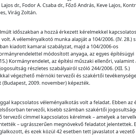
Lajos dr., Fodor A. Csaba dr., Főző András, Keve Lajos, Kont
es, Virág Zoltán.
elmúlt időszakban a hozzá érkezett kérelmekkel kapcsolato
olt. A véleményalkotó munka alapját a 104/2006. (IV. 28.)
tban kiadott kamarai szabályzat, majd a 104/2006-os
Kormányrendelettel módosított anyaga, az egyes építésügyi
5.) Kormányrendelet, az építési műszaki ellenőri, valamint 
gosultság részletes szabályairól szóló 244/2006. (XII. 5.)
kkal végezhető mérnöki tervezői és szakértői tevékenység
 (Budapest, 2009. november) képezték.
ággal kapcsolatos véleményalkotás volt a feladat. Ebben az 
 elsősorban tervezői, kisebb számban szakértői jogosultság
ő tervezői címmel kapcsolatos kérelmek – amelyek a tervell
entették – ugrásszerűen megnövekvő feladatot jelentettek.
lalkozott, és ezek közül 42 esetben tett javaslatot a vezető