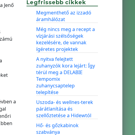
Legfrissebb cikkek
ra Jenő
Megmenthető az izzadó
áramhálózat
Még nincs meg a recept a
s
vízjárási szélsőségek
 számú
kezelésére, de vannak
ígéretes projektek
A nyitva felejtett
a
zuhanyzók kora lejárt: Így
térül meg a DELABIE
eket
Tempomix
zuhanycsaptelep
telepítése
évben a
Uszoda- és wellnes-terek
gal
párátlanítása és
szellőztetése a Hidewtól
enőri
 Ebben
Hő- és gőzkabinok
szabványa