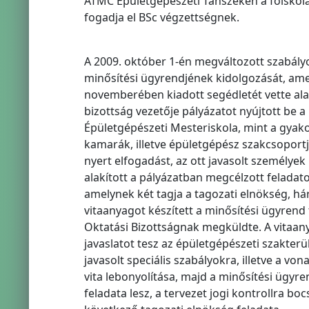
ATMC Épületgépészeti Tanszékén a főiskola
fogadja el BSc végzettségnek.
A 2009. október 1-én megváltozott szabály
minősítési ügyrendjének kidolgozását, ame
novemberében kiadott segédletét vette alap
bizottság vezetője pályázatot nyújtott be
Épületgépészeti Mesteriskola, mint a gyako
kamarák, illetve épületgépész szakcsopor
nyert elfogadást, az ott javasolt személye
alakított a pályázatban megcélzott feladat
amelynek két tagja a tagozati elnökség, hár
vitaanyagot készített a minősítési ügyrend t
Oktatási Bizottságnak megküldte. A vitaan
javaslatot tesz az épületgépészeti szakterü
javasolt speciális szabályokra, illetve a v
vita lebonyolítása, majd a minősítési ügyr
feladata lesz, a tervezet jogi kontrollra b