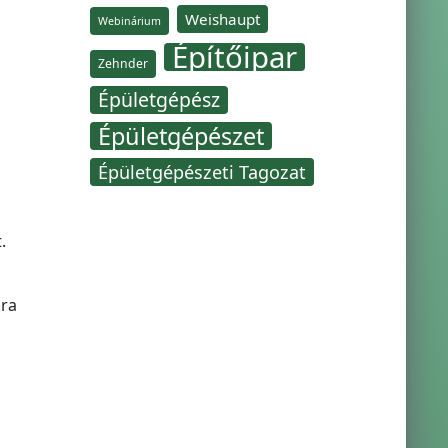
Weishaupt
Webinárium
Építőipar
Zehnder
Épületgépész
Épületgépészet
Épületgépészeti Tagozat
.
ara