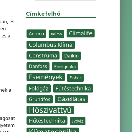
Címkefelhő
ban, és
-én
Climalife
Aereco
Belimo
 és a
Columbus Klíma
Construma
Daikin
Danfoss
Energetika
Események
Fisher
Fűtéstechnika
Földgáz
nek a
Gázellátás
Grundfos
Hőszivattyú
Tagozat
Hűtéstechnika
Ivóvíz
Egyetem
Klímatechnika