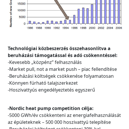
Technológiai közbeszerzés összehasonlítva a
beruházási támogatással és adó csökenntéssel:
-Kevesebb „közpénz” felhasználás
-Market pull, not a market push – piac fellendítése
-Beruházási költségek csökkenése folyamatosan
-Könnyen fúrható talajszerkezet
-Hoszivattyús engedélyeztetés egyszerű
-Nordic heat pump competition célja:
-5000 GWh/év csökkenteni az energiafelhasználását
az épületeknek – 500 000 hoszivattyú telepítése