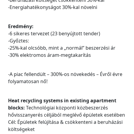
-Beruházási költséget csökkenteni 30%-kal
-Energiahatékonyságot 30%-kal növelni
Eredmény:
-6 sikeres tervezet (23 benyújtott tender)
-Győztes:
-25%-kal olcsóbb, mint a „normál” beszerzési ár
-30% elektromos áram-megtakarítás
-A piac fellendült – 300%-os növekedés – Évről évre
folyamatosan nő!
Heat recycling systems in existing apartment
blocks:
Technológiai központi közbeszerzés
hővisszanyerés céljából meglévő épületek esetében
Cél: Épületek felújítása & csökkenteni a beruházási
költségeket