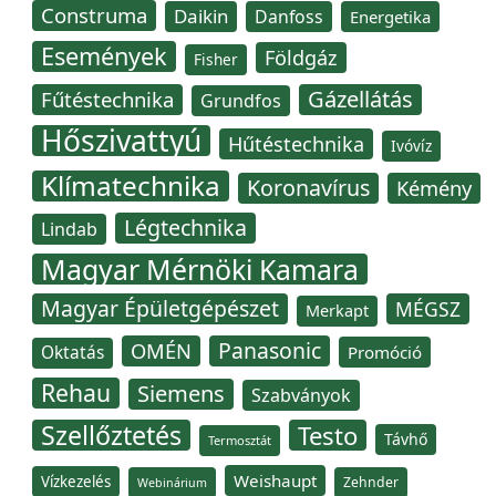
Construma
Daikin
Danfoss
Energetika
Események
Földgáz
Fisher
Gázellátás
Fűtéstechnika
Grundfos
Hőszivattyú
Hűtéstechnika
Ivóvíz
Klímatechnika
Koronavírus
Kémény
Légtechnika
Lindab
Magyar Mérnöki Kamara
Magyar Épületgépészet
MÉGSZ
Merkapt
Panasonic
OMÉN
Oktatás
Promóció
Rehau
Siemens
Szabványok
Szellőztetés
Testo
Távhő
Termosztát
Weishaupt
Vízkezelés
Zehnder
Webinárium