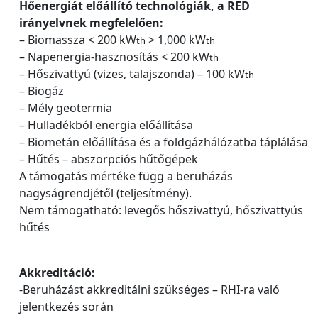
Hőenergiát előállító technológiák, a RED
irányelvnek megfelelően:
– Biomassza < 200 kW
> 1,000 kW
th
th
– Napenergia-hasznosítás < 200 kW
th
– Hőszivattyú (vizes, talajszonda) – 100 kW
th
– Biogáz
– Mély geotermia
– Hulladékból energia előállítása
– Biometán előállítása és a földgázhálózatba táplálása
– Hűtés – abszorpciós hűtőgépek
A támogatás mértéke függ a beruházás
nagyságrendjétől (teljesítmény).
Nem támogatható: levegős hőszivattyú, hőszivattyús
hűtés
Akkreditáció:
-Beruházást akkreditálni szükséges – RHI-ra való
jelentkezés során