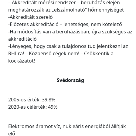
– Akkreditált mérési rendszer – beruházás elején
meghatározzák az „elszámolható” hőmennyiséget
-Akkreditált szerelő
-Előzetes akkreditáció – lehetséges, nem kötelező
-Ha módosítás van a beruházásban, újra szükséges az
akkreditáció
-Lényeges, hogy csak a tulajdonos tud jelentkezni az
RHI-ra! – Közbenső cégek nem! – Csökkentik a
kockázatot!
Svédország
2005-ös érték: 39,8%
2020-as célérték: 49%
Elektromos áramot víz, nukleáris energiából állítják
elő