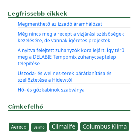
Legfrissebb cikkek
Megmenthető az izzadó áramhálózat
Még nincs meg a recept a vízjárási szélsőségek
kezelésére, de vannak ígéretes projektek
A nyitva felejtett zuhanyzók kora lejárt: Így térül
meg a DELABIE Tempomix zuhanycsaptelep
telepítése
Uszoda- és wellnes-terek párátlanítása és
szellőztetése a Hidewtól
Hő- és gőzkabinok szabványa
Címkefelhő
Climalife
Columbus Klíma
Aereco
Belimo