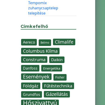
Tempomix
zuhanycsaptelep
telepítése
Címkefelhő
Climalife
Aereco
Belimo
Columbus Klíma
Construma
Daikin
Danfoss
Energetika
Események
Fisher
Fűtéstechnika
Földgáz
Gázellátás
Grundfos
Hőszivattyú