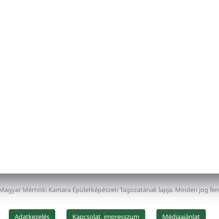
 Magyar Mérnöki Kamara Épületképészeti Tagozatának lapja. Minden jog fe
Adatkezelés
Kapcsolat, impresszum
Médiaajánlat