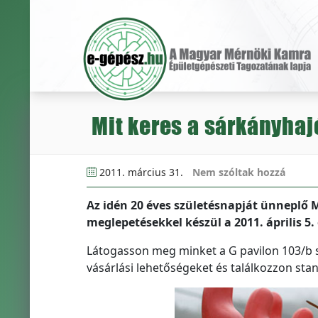
Mit keres a sárkányha
2011. március 31.
Nem szóltak hozzá
Az idén 20 éves születésnapját ünneplő
meglepetésekkel készül a 2011. április 5
Látogasson meg minket a G pavilon 103/b st
vásárlási lehetőségeket és találkozzon sta