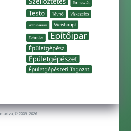
Szellőztetés
Termosztát
Testo
Távhő
Vízkezelés
Weishaupt
Webinárium
Építőipar
Zehnder
Épületgépész
Épületgépészet
Épületgépészeti Tagozat
nntartva, © 2009–2026