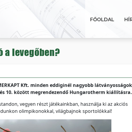
FŐOLDAL
HÍ
jó a levegőben?
 MERKAPT Kft. minden eddiginél nagyobb látványosságok
. és 10. között megrendezendő Hungarotherm kiállításra.
andon, vegyen részt játékainkban, használja ki az akciós
ndunkon olimpikonokkal, világbajnok sportolókkal!