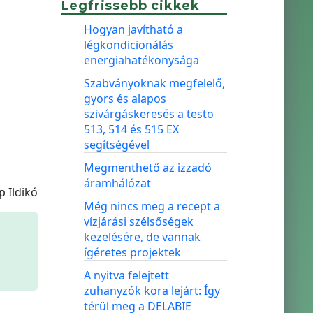
Legfrissebb cikkek
Hogyan javítható a
légkondicionálás
energiahatékonysága
Szabványoknak megfelelő,
gyors és alapos
szivárgáskeresés a testo
513, 514 és 515 EX
segítségével
Megmenthető az izzadó
áramhálózat
p Ildikó
Még nincs meg a recept a
vízjárási szélsőségek
kezelésére, de vannak
ígéretes projektek
A nyitva felejtett
zuhanyzók kora lejárt: Így
térül meg a DELABIE