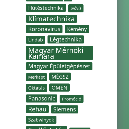
Hűtéstechnika
Ivóvíz
Klímatechnika
Koronavírus
Kémény
Légtechnika
Lindab
Magyar Mérnöki
Kamara
Magyar Épületgépészet
MÉGSZ
Merkapt
OMÉN
Oktatás
Panasonic
Promóció
Rehau
Siemens
Szabványok