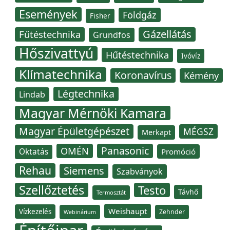
Események
Földgáz
Fisher
Gázellátás
Fűtéstechnika
Grundfos
Hőszivattyú
Hűtéstechnika
Ivóvíz
Klímatechnika
Koronavírus
Kémény
Légtechnika
Lindab
Magyar Mérnöki Kamara
Magyar Épületgépészet
MÉGSZ
Merkapt
Panasonic
OMÉN
Oktatás
Promóció
Rehau
Siemens
Szabványok
Szellőztetés
Testo
Távhő
Termosztát
Weishaupt
Vízkezelés
Zehnder
Webinárium