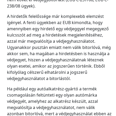
238/08 ügyek).
A hirdetők felelőssége már komplexebb elemzést
igényel. A fenti ügyekben az EUB kimondta, hogy
amennyiben egy hirdető egy védjeggyel megegyező
kulcsszót ad meg a hirdetések megjelenítéséhez,
azzal már megvalósítja a védjegyhasználatot.
Ugyanakkor pusztán emiatt nem válik bitorlóvá, még
akkor sem, ha magában a hirdetésben is használja a
védjegyet, hiszen a védjegyhasználatnak léteznek
olyan esetei, amikor az jogszerűen történik. Ebből
kifolyólag célszerű elhatárolni a jogszerű
védjegyhasználatot a bitorlástól.
Ha például egy autóalkatrész-gyártó a termék
csomagolásán feltünteti egy olyan autómárka
védjegyét, amelyhez az alkatrész készült, azzal
megvalósítja a védjegyhasználatot, nem válik
azonban bitorlóvá, mert a védjegyhasználat ebben az