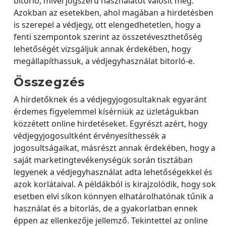
bitorló, mivel jogszerű használatot valósít meg.
Azokban az esetekben, ahol magában a hirdetésben
is szerepel a védjegy, ott elengedhetetlen, hogy a
fenti szempontok szerint az összetéveszthetőség
lehetőségét vizsgáljuk annak érdekében, hogy
megállapíthassuk, a védjegyhasználat bitorló-e.
Összegzés
A hirdetőknek és a védjegyjogosultaknak egyaránt
érdemes figyelemmel kísérniük az üzletágukban
közzétett online hirdetéseket. Egyrészt azért, hogy
védjegyjogosultként érvényesíthessék a
jogosultságaikat, másrészt annak érdekében, hogy a
saját marketingtevékenységük során tisztában
legyenek a védjegyhasználat adta lehetőségekkel és
azok korlátaival. A példákból is kirajzolódik, hogy sok
esetben elvi síkon könnyen elhatárolhatónak tűnik a
használat és a bitorlás, de a gyakorlatban ennek
éppen az ellenkezője jellemző. Tekintettel az online