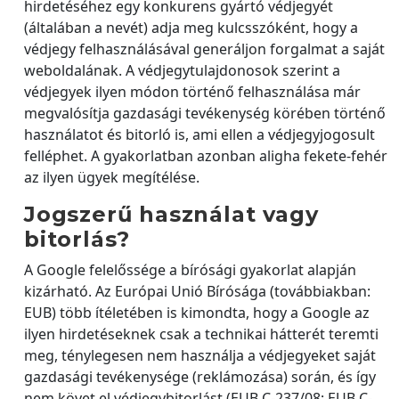
hirdetéséhez egy konkurens gyártó védjegyét
(általában a nevét) adja meg kulcsszóként, hogy a
védjegy felhasználásával generáljon forgalmat a saját
weboldalának. A védjegytulajdonosok szerint a
védjegyek ilyen módon történő felhasználása már
megvalósítja gazdasági tevékenység körében történő
használatot és bitorló is, ami ellen a védjegyjogosult
felléphet. A gyakorlatban azonban aligha fekete-fehér
az ilyen ügyek megítélése.
Jogszerű használat vagy
bitorlás?
A Google felelőssége a bírósági gyakorlat alapján
kizárható. Az Európai Unió Bírósága (továbbiakban:
EUB) több ítéletében is kimondta, hogy a Google az
ilyen hirdetéseknek csak a technikai hátterét teremti
meg, ténylegesen nem használja a védjegyeket saját
gazdasági tevékenysége (reklámozása) során, és így
nem követ el védjegybitorlást (EUB C-237/08; EUB C-