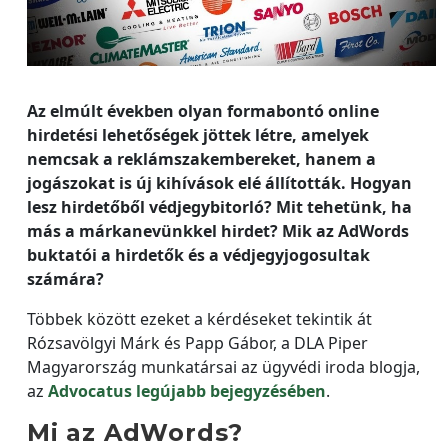
Az elmúlt években olyan formabontó online
hirdetési lehetőségek jöttek létre, amelyek
nemcsak a reklámszakembereket, hanem a
jogászokat is új kihívások elé állították. Hogyan
lesz hirdetőből védjegybitorló? Mit tehetünk, ha
más a márkanevünkkel hirdet? Mik az AdWords
buktatói a hirdetők és a védjegyjogosultak
számára?
Többek között ezeket a kérdéseket tekintik át
Rózsavölgyi Márk és Papp Gábor, a DLA Piper
Magyarország munkatársai az ügyvédi iroda blogja,
az
Advocatus legújabb bejegyzésében
.
Mi az AdWords?