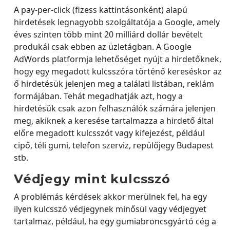
A pay-per-click (fizess kattintásonként) alapú
hirdetések legnagyobb szolgáltatója a Google, amely
éves szinten több mint 20 milliárd dollár bevételt
produkál csak ebben az üzletágban. A Google
AdWords platformja lehetőséget nyújt a hirdetőknek,
hogy egy megadott kulcsszóra történő kereséskor az
ő hirdetésük jelenjen meg a találati listában, reklám
formájában. Tehát megadhatják azt, hogy a
hirdetésük csak azon felhasználók számára jelenjen
meg, akiknek a keresése tartalmazza a hirdető által
előre megadott kulcsszót vagy kifejezést, például
cipő, téli gumi, telefon szerviz, repülőjegy Budapest
stb.
Védjegy mint kulcsszó
A problémás kérdések akkor merülnek fel, ha egy
ilyen kulcsszó védjegynek minősül vagy védjegyet
tartalmaz, például, ha egy gumiabroncsgyártó cég a