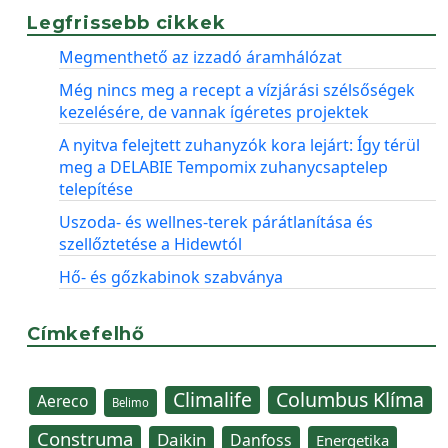
Legfrissebb cikkek
Megmenthető az izzadó áramhálózat
Még nincs meg a recept a vízjárási szélsőségek
kezelésére, de vannak ígéretes projektek
A nyitva felejtett zuhanyzók kora lejárt: Így térül
meg a DELABIE Tempomix zuhanycsaptelep
telepítése
Uszoda- és wellnes-terek párátlanítása és
szellőztetése a Hidewtól
Hő- és gőzkabinok szabványa
Címkefelhő
Climalife
Columbus Klíma
Aereco
Belimo
Construma
Daikin
Danfoss
Energetika