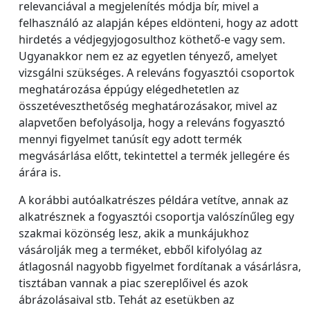
relevanciával a megjelenítés módja bír, mivel a
felhasználó az alapján képes eldönteni, hogy az adott
hirdetés a védjegyjogosulthoz köthető-e vagy sem.
Ugyanakkor nem ez az egyetlen tényező, amelyet
vizsgálni szükséges. A releváns fogyasztói csoportok
meghatározása éppúgy elégedhetetlen az
összetéveszthetőség meghatározásakor, mivel az
alapvetően befolyásolja, hogy a releváns fogyasztó
mennyi figyelmet tanúsít egy adott termék
megvásárlása előtt, tekintettel a termék jellegére és
árára is.
A korábbi autóalkatrészes példára vetítve, annak az
alkatrésznek a fogyasztói csoportja valószínűleg egy
szakmai közönség lesz, akik a munkájukhoz
vásárolják meg a terméket, ebből kifolyólag az
átlagosnál nagyobb figyelmet fordítanak a vásárlásra,
tisztában vannak a piac szereplőivel és azok
ábrázolásaival stb. Tehát az esetükben az