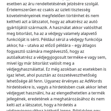
esetben az áru rendeltetésének jelzésére szolgál.
Értelemszerűen ez csakis az üzleti tisztesség
követelményeinek megfelelően történhet és nem
keltheti azt a látszatot, hogy az alkatrész az autó
gyártójától származik. A használat akkor valósíthat
meg bitorlást, ha az a védjegy valamely alapvető
funkcióját is sérti. Például sérül a védjegy funkciója
akkor, ha – utalva az előző példára – egy átlagos
fogyasztó számára megtévesztő, hogy az
autóalkatrész a védjegyjogosult terméke-e vagy sem,
mivel így már bitorlást valósít meg a
védjegyhasználattal. Ez még azokban az esetekben is
igaz lehet, ahol pusztán az összetéveszthetőség
lehetősége áll fenn. Ugyanez érvényes az AdWords
hirdetésekre is, vagyis a hirdetésben csak akkor lehet
védjegyet használni, ha az elengedhetetlen a termék
jellegének, eredetének a meghatározásához és nem
kelti azt a látszatot, hogy a hirdetés a
védjegyjogosulthoz köthető lenne. Példaképp egy