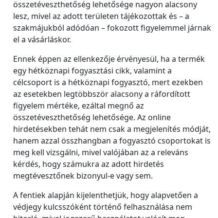
összetéveszthetőség lehetősége nagyon alacsony
lesz, mivel az adott területen tájékozottak és – a
szakmájukból adódóan – fokozott figyelemmel járnak
el a vásárláskor.
Ennek éppen az ellenkezője érvényesül, ha a termék
egy hétköznapi fogyasztási cikk, valamint a
célcsoport is a hétköznapi fogyasztó, mert ezekben
az esetekben legtöbbször alacsony a ráfordított
figyelem mértéke, ezáltal megnő az
összetéveszthetőség lehetősége. Az online
hirdetésekben tehát nem csak a megjelenítés módját,
hanem azzal összhangban a fogyasztó csoportokat is
meg kell vizsgálni, mivel valójában az a releváns
kérdés, hogy számukra az adott hirdetés
megtévesztőnek bizonyul-e vagy sem.
A fentiek alapján kijelenthetjük, hogy alapvetően a
védjegy kulcsszóként történő felhasználása nem