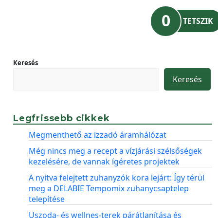
0
TETSZIK
Keresés
Keresés
Legfrissebb cikkek
Megmenthető az izzadó áramhálózat
Még nincs meg a recept a vízjárási szélsőségek
kezelésére, de vannak ígéretes projektek
A nyitva felejtett zuhanyzók kora lejárt: Így térül
meg a DELABIE Tempomix zuhanycsaptelep
telepítése
Uszoda- és wellnes-terek párátlanítása és