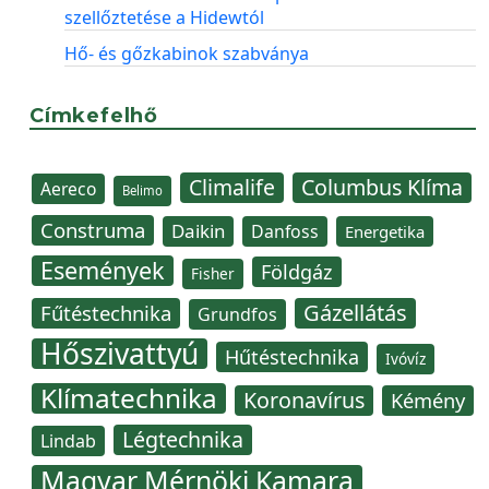
szellőztetése a Hidewtól
Hő- és gőzkabinok szabványa
Címkefelhő
Climalife
Columbus Klíma
Aereco
Belimo
Construma
Daikin
Danfoss
Energetika
Események
Földgáz
Fisher
Gázellátás
Fűtéstechnika
Grundfos
Hőszivattyú
Hűtéstechnika
Ivóvíz
Klímatechnika
Koronavírus
Kémény
Légtechnika
Lindab
Magyar Mérnöki Kamara