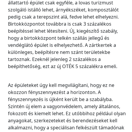
állattartó épület csak egyféle, a lovas turizmust
szolgáló istálló lehet, árnyékszéket, komposztálót
pedig csak a terepszint alá, fedve lehet elhelyezni.
Birtokközpontot továbbra is csak 3 százalékos
beépítéssel lehet létesíteni. Új, kiegészítő szabály,
hogy a birtokközpont telkén szállás jellegű és
vendéglátó épület is elhelyezhető. A zártkertek a
különleges, beépítésre nem szánt területekbe
tartoznak. Ezeknél jelenleg 2 százalékos a
beépíthetőség, ezt az új OTÉK 5 százalékra emeli.
Az épületeket úgy kell megvilágítani, hogy ez ne
okozzon fényszennyezést a horizonton. A
fényszennyezés is újként került be a szabályba.
Szintén új elem a vagyonvédelem, amely általános,
fokozott és kiemelt lehet. Ez utóbbihoz például olyan
anyagokat, szerkezeteket és berendezéseket kell
alkalmazni, hogy a speciálisan felkészült támadónak