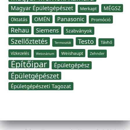
Magyar Épületgépészet
MÉGSZ
Merkapt
Panasonic
OMÉN
Oktatás
Promóció
Rehau
Siemens
Szabványok
Szellőztetés
Testo
Távhő
Termosztát
Weishaupt
Vízkezelés
Zehnder
Webinárium
Építőipar
Épületgépész
Épületgépészet
Épületgépészeti Tagozat