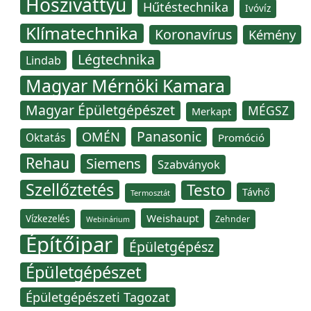
Hőszivattyú
Hűtéstechnika
Ivóvíz
Klímatechnika
Koronavírus
Kémény
Légtechnika
Lindab
Magyar Mérnöki Kamara
Magyar Épületgépészet
MÉGSZ
Merkapt
Panasonic
OMÉN
Oktatás
Promóció
Rehau
Siemens
Szabványok
Szellőztetés
Testo
Távhő
Termosztát
Weishaupt
Vízkezelés
Zehnder
Webinárium
Építőipar
Épületgépész
Épületgépészet
Épületgépészeti Tagozat