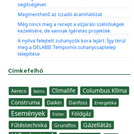
segítségével
Megmenthető az izzadó áramhálózat
Még nincs meg a recept a vízjárási szélsőségek
kezelésére, de vannak ígéretes projektek
A nyitva felejtett zuhanyzók kora lejárt: Így térül
meg a DELABIE Tempomix zuhanycsaptelep
telepítése
Címkefelhő
Climalife
Columbus Klíma
Aereco
Belimo
Construma
Daikin
Danfoss
Energetika
Események
Földgáz
Fisher
Gázellátás
Fűtéstechnika
Grundfos