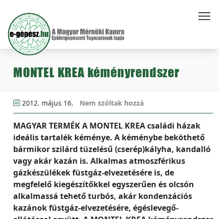
MONTEL KREA kéményrendszer
2012. május 16.
Nem szóltak hozzá
MAGYAR TERMÉK A MONTEL KREA családi házak
ideális tartalék kéménye. A kéménybe beköthető
bármikor szilárd tüzelésű (cserép)kályha, kandalló
vagy akár kazán is. Alkalmas atmoszférikus
gázkészülékek füstgáz-elvezetésére is, de
megfelelő kiegészítőkkel egyszerűen és olcsón
alkalmassá tehető turbós, akár kondenzációs
kazánok füstgáz-elvezetésére, égéslevegő-