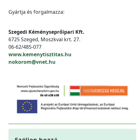
Gyártja és forgalmazza:
Szegedi Kéményseprőipari Kft.
6725 Szeged, Moszkvai krt. 27.
06-62/485-077
www.kemenytisztitas.hu
nokorom@vnet.hu
Szóljon hozzá