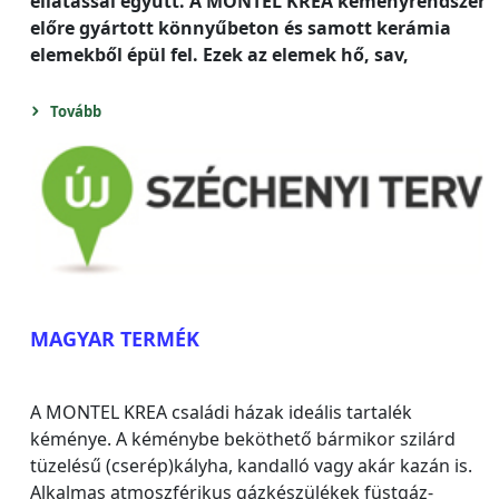
ellátással együtt. A MONTEL KREA kéményrendszer
előre gyártott könnyűbeton és samott kerámia
elemekből épül fel. Ezek az elemek hő, sav,
Tovább
MAGYAR TERMÉK
A MONTEL KREA családi házak ideális tartalék
kéménye. A kéménybe beköthető bármikor szilárd
tüzelésű (cserép)kályha, kandalló vagy akár kazán is.
Alkalmas atmoszférikus gázkészülékek füstgáz-