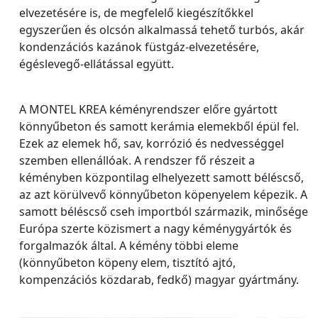
elvezetésére is, de megfelelő kiegészítőkkel
egyszerűen és olcsón alkalmassá tehető turbós, akár
kondenzációs kazánok füstgáz-elvezetésére,
égéslevegő-ellátással együtt.
A MONTEL KREA kéményrendszer előre gyártott
könnyűbeton és samott kerámia elemekből épül fel.
Ezek az elemek hő, sav, korrózió és nedvességgel
szemben ellenállóak. A rendszer fő részeit a
kéményben központilag elhelyezett samott béléscső,
az azt körülvevő könnyűbeton köpenyelem képezik. A
samott béléscső cseh importból származik, minősége
Európa szerte közismert a nagy kéménygyártók és
forgalmazók által. A kémény többi eleme
(könnyűbeton köpeny elem, tisztító ajtó,
kompenzációs közdarab, fedkő) magyar gyártmány.