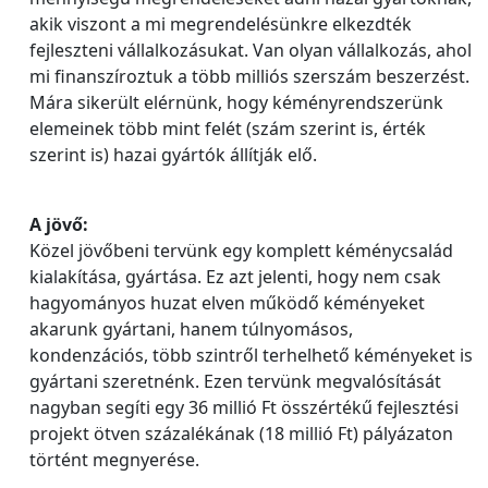
akik viszont a mi megrendelésünkre elkezdték
fejleszteni vállalkozásukat. Van olyan vállalkozás, ahol
mi finanszíroztuk a több milliós szerszám beszerzést.
Mára sikerült elérnünk, hogy kéményrendszerünk
elemeinek több mint felét (szám szerint is, érték
szerint is) hazai gyártók állítják elő.
A jövő:
Közel jövőbeni tervünk egy komplett kéménycsalád
kialakítása, gyártása. Ez azt jelenti, hogy nem csak
hagyományos huzat elven működő kéményeket
akarunk gyártani, hanem túlnyomásos,
kondenzációs, több szintről terhelhető kéményeket is
gyártani szeretnénk. Ezen tervünk megvalósítását
nagyban segíti egy 36 millió Ft összértékű fejlesztési
projekt ötven százalékának (18 millió Ft) pályázaton
történt megnyerése.