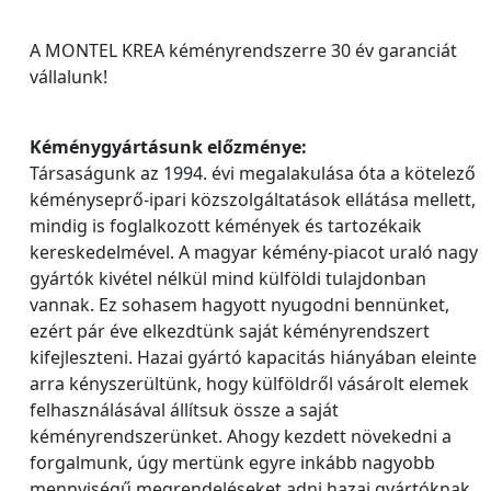
A MONTEL KREA kéményrendszerre 30 év garanciát
vállalunk!
Kéménygyártásunk előzménye:
Társaságunk az 1994. évi megalakulása óta a kötelező
kéményseprő-ipari közszolgáltatások ellátása mellett,
mindig is foglalkozott kémények és tartozékaik
kereskedelmével. A magyar kémény-piacot uraló nagy
gyártók kivétel nélkül mind külföldi tulajdonban
vannak. Ez sohasem hagyott nyugodni bennünket,
ezért pár éve elkezdtünk saját kéményrendszert
kifejleszteni. Hazai gyártó kapacitás hiányában eleinte
arra kényszerültünk, hogy külföldről vásárolt elemek
felhasználásával állítsuk össze a saját
kéményrendszerünket. Ahogy kezdett növekedni a
forgalmunk, úgy mertünk egyre inkább nagyobb
mennyiségű megrendeléseket adni hazai gyártóknak,