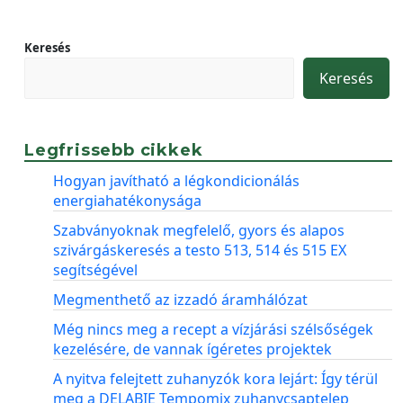
Keresés
Keresés
Legfrissebb cikkek
Hogyan javítható a légkondicionálás
energiahatékonysága
Szabványoknak megfelelő, gyors és alapos
szivárgáskeresés a testo 513, 514 és 515 EX
segítségével
Megmenthető az izzadó áramhálózat
Még nincs meg a recept a vízjárási szélsőségek
kezelésére, de vannak ígéretes projektek
A nyitva felejtett zuhanyzók kora lejárt: Így térül
meg a DELABIE Tempomix zuhanycsaptelep