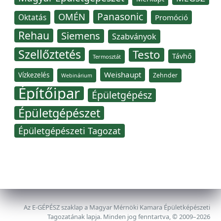
Panasonic
OMÉN
Oktatás
Promóció
Rehau
Siemens
Szabványok
Szellőztetés
Testo
Távhő
Termosztát
Weishaupt
Vízkezelés
Zehnder
Webinárium
Építőipar
Épületgépész
Épületgépészet
Épületgépészeti Tagozat
Az E-GÉPÉSZ szaklap a Magyar Mérnöki Kamara Épületképészeti
Tagozatának lapja. Minden jog fenntartva, © 2009–2026