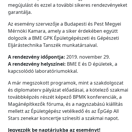
megújulást és ezzel a további sikeres rendezvényeket
garantálja.
Az esemény szervezője a Budapesti és Pest Megyei
Mérnöki Kamara, amely a siker érdekében együtt
dolgozik a BME GPK Épületgépészeti és Gépészeti
Eljárástechnika Tanszék munkatársaival.
A rendezvény időpontja:
2019. november 29.
A rendezvény helyszínei:
BME E és D épületek, a
kapcsolódó laboratóriumokkal.
A már megszokott programok, mint a szakdolgozat
és diplomaterv pályázat előadásai, a kötelező szakmai
továbbképzés részét képező BPMK konferenciák, a
Magánépítkezők fóruma, és a nagyszabású kiállítás
mellett az Épületgépész vetélkedő és az ÉpGép All
Stars zenekar koncertje színesíti a szakmai napot.
Jegyezzék be naptárjukba az eseményt!