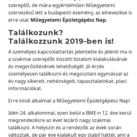
szereplői, de mára egyértelműen Műegyetemi
szervezésű lett a budapesti esemény, az elnevezése is
erre utal:
Műegyetemi Épületgépész Nap.
Találkozunk?
Találkozzunk 2019-ben is!
A személyes kapcsolattartás jelentette és jelenti ma is
a szakmai szereplők közötti bizalom kialakulásának
és megerősítésének lehetőségét. Jó érzés
személyesen találkozni és megosztani egymással az
év nagy sikereit, nehézségeit, tapasztalatokat, piaci
információkat.
Erre kínál alkalmat a Műegyetemi Épületgépész Nap!
Idén 24. alkalommal, ezen belül a BME-n 12. éve kerül
megrendezésre az évet lezáró nagy szakmai
találkozó. A helyszín és a rendezők az évek során
változtak, de pár éve kialakult egy stabil háttér, ami a