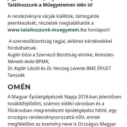
Találkozzunk a Műegyetemen idén is!
A rendezvényre várják kiállítók, támogatók
jelentkezését, részletek megtalálhatók a
www.talalkozzunk-muegyetem.hu
honlapon!
A szervezőbizottság tagjai, akikhez kérdéseikkel
fordulhatnak.
Kugler Géza
a Szervező Bizottság elnöke,
Keresztes-
Németh Anita
BPMK,
Dr. Kajtár László
és
Dr. Herczeg Levente
BME ÉPGET
Tanszék
OMÉN
A Magyar Épületgépészek Napja 2018-ban jelentősen
továbbfejlődött, számos vidéki városban és a
fővárosban megrendezett épületgépész hétté, egy
országos rendezvénysorozattá nőtt, ennek
megfelelően az esemény neve is Országos Magyar