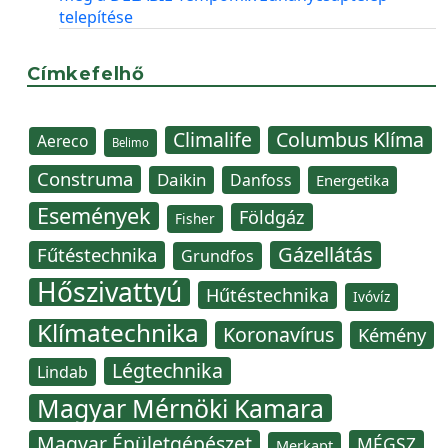
telepítése
Címkefelhő
Climalife
Columbus Klíma
Aereco
Belimo
Construma
Daikin
Danfoss
Energetika
Események
Földgáz
Fisher
Gázellátás
Fűtéstechnika
Grundfos
Hőszivattyú
Hűtéstechnika
Ivóvíz
Klímatechnika
Koronavírus
Kémény
Légtechnika
Lindab
Magyar Mérnöki Kamara
Magyar Épületgépészet
MÉGSZ
Merkapt