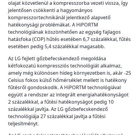
olajat közvetlenül a kompresszorba vezeti vissza, így
jelentősen csökkenti a hagyományos
kompresszortechnikánál jelentkező alapvető
hatékonysági problémákat. A HiPORTM
technológiának köszönhetően az egység fajlagos
hatásfoka (COP) hűtés esetében 6,7 százalékkal, fűtés
esetében pedig 5,4 százalékkal magasabb.
Az LG fejlett gőzbefecskendező megoldása
kétfokozatú kompressziós technológiát alkalmaz,
amely még különösen hideg környezetben is, akár -25
Celsius fokos külső hőmérséklet mellett is hatékony
fűtésről gondoskodik. A HiPORTM technológiával
együtt a rendszer az integrált energiahatékonyságot
2 százalékkal, a fűtési hatékonyságot pedig 10
százalékkal javítja. Az LG gőzbefecskendező
technológiája 27 százalékkal javítja a fűtési
teljesítményt.