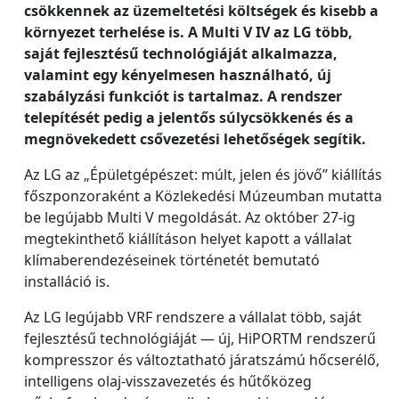
csökkennek az üzemeltetési költségek és kisebb a
környezet terhelése is. A Multi V IV az LG több,
saját fejlesztésű technológiáját alkalmazza,
valamint egy kényelmesen használható, új
szabályzási funkciót is tartalmaz. A rendszer
telepítését pedig a jelentős súlycsökkenés és a
megnövekedett csővezetési lehetőségek segítik.
Az LG az „Épületgépészet: múlt, jelen és jövő” kiállítás
főszponzoraként a Közlekedési Múzeumban mutatta
be legújabb Multi V megoldását. Az október 27-ig
megtekinthető kiállításon helyet kapott a vállalat
klímaberendezéseinek történetét bemutató
installáció is.
Az LG legújabb VRF rendszere a vállalat több, saját
fejlesztésű technológiáját — új, HiPORTM rendszerű
kompresszor és változtatható járatszámú hőcserélő,
intelligens olaj-visszavezetés és hűtőközeg