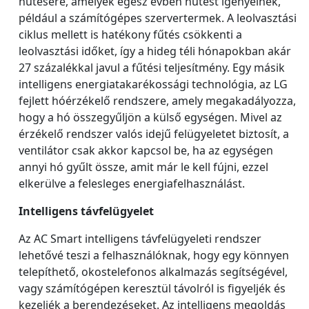
hűtésére, amelyek egész évben hűtést igényelnek,
például a számítógépes szervertermek. A leolvasztási
ciklus mellett is hatékony fűtés csökkenti a
leolvasztási időket, így a hideg téli hónapokban akár
27 százalékkal javul a fűtési teljesítmény. Egy másik
intelligens energiatakarékossági technológia, az LG
fejlett hóérzékelő rendszere, amely megakadályozza,
hogy a hó összegyűljön a külső egységen. Mivel az
érzékelő rendszer valós idejű felügyeletet biztosít, a
ventilátor csak akkor kapcsol be, ha az egységen
annyi hó gyűlt össze, amit már le kell fújni, ezzel
elkerülve a felesleges energiafelhasználást.
Intelligens távfelügyelet
Az AC Smart intelligens távfelügyeleti rendszer
lehetővé teszi a felhasználóknak, hogy egy könnyen
telepíthető, okostelefonos alkalmazás segítségével,
vagy számítógépen keresztül távolról is figyeljék és
kezeljék a berendezéseket. Az intelligens megoldás