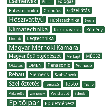
Események
Földgáz
Fisher
Gázellátás
Fűtéstechnika
Grundfos
Hőszivattyú
Hűtéstechnika
Ivóvíz
Klímatechnika
Koronavírus
Kémény
Légtechnika
Lindab
Magyar Mérnöki Kamara
Magyar Épületgépészet
MÉGSZ
Merkapt
Panasonic
OMÉN
Oktatás
Promóció
Rehau
Siemens
Szabványok
Szellőztetés
Testo
Távhő
Termosztát
Weishaupt
Vízkezelés
Zehnder
Webinárium
Építőipar
Épületgépész