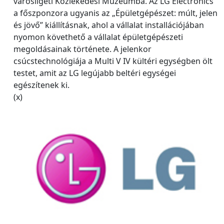
városligeti Közlekedési Múzeumba. Az LG Electronics
a főszponzora ugyanis az „Épületgépészet: múlt, jelen
és jövő” kiállításnak, ahol a vállalat installációjában
nyomon követhető a vállalat épületgépészeti
megoldásainak története. A jelenkor
csúcstechnológiája a Multi V IV kültéri egységben ölt
testet, amit az LG legújabb beltéri egységei
egészítenek ki.
(x)