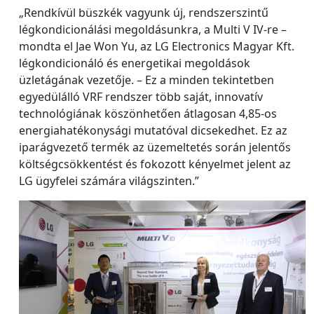
„Rendkívül büszkék vagyunk új, rendszerszintű
légkondicionálási megoldásunkra, a Multi V IV-re –
mondta el Jae Won Yu, az LG Electronics Magyar Kft.
légkondicionáló és energetikai megoldások
üzletágának vezetője. – Ez a minden tekintetben
egyedülálló VRF rendszer több saját, innovatív
technológiának köszönhetően átlagosan 4,85-os
energiahatékonysági mutatóval dicsekedhet. Ez az
iparágvezető termék az üzemeltetés során jelentős
költségcsökkentést és fokozott kényelmet jelent az
LG ügyfelei számára világszinten.”