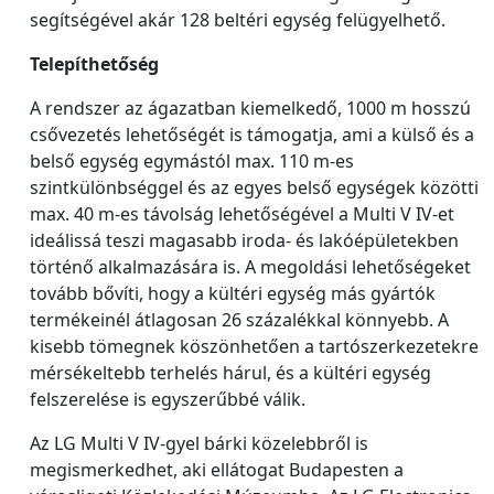
segítségével akár 128 beltéri egység felügyelhető.
Telepíthetőség
A rendszer az ágazatban kiemelkedő, 1000 m hosszú
csővezetés lehetőségét is támogatja, ami a külső és a
belső egység egymástól max. 110 m-es
szintkülönbséggel és az egyes belső egységek közötti
max. 40 m-es távolság lehetőségével a Multi V IV-et
ideálissá teszi magasabb iroda- és lakóépületekben
történő alkalmazására is. A megoldási lehetőségeket
tovább bővíti, hogy a kültéri egység más gyártók
termékeinél átlagosan 26 százalékkal könnyebb. A
kisebb tömegnek köszönhetően a tartószerkezetekre
mérsékeltebb terhelés hárul, és a kültéri egység
felszerelése is egyszerűbbé válik.
Az LG Multi V IV-gyel bárki közelebbről is
megismerkedhet, aki ellátogat Budapesten a