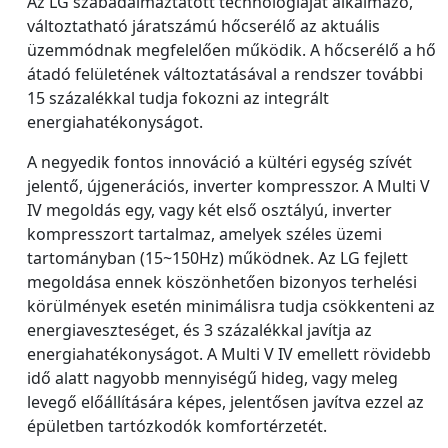
Az LG szabadalmaztatott technológiáját alkalmazó,
változtatható járatszámú hőcserélő az aktuális
üzemmódnak megfelelően működik. A hőcserélő a hő
átadó felületének változtatásával a rendszer további
15 százalékkal tudja fokozni az integrált
energiahatékonyságot.
A negyedik fontos innováció a kültéri egység szívét
jelentő, újgenerációs, inverter kompresszor. A Multi V
IV megoldás egy, vagy két első osztályú, inverter
kompresszort tartalmaz, amelyek széles üzemi
tartományban (15~150Hz) működnek. Az LG fejlett
megoldása ennek köszönhetően bizonyos terhelési
körülmények esetén minimálisra tudja csökkenteni az
energiaveszteséget, és 3 százalékkal javítja az
energiahatékonyságot. A Multi V IV emellett rövidebb
idő alatt nagyobb mennyiségű hideg, vagy meleg
levegő előállítására képes, jelentősen javítva ezzel az
épületben tartózkodók komfortérzetét.