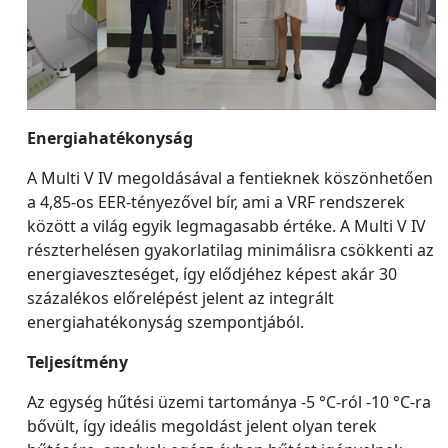
Energiahatékonyság
A Multi V IV megoldásával a fentieknek köszönhetően
a 4,85-os EER-tényezővel bír, ami a VRF rendszerek
között a világ egyik legmagasabb értéke. A Multi V IV
részterhelésen gyakorlatilag minimálisra csökkenti az
energiaveszteséget, így elődjéhez képest akár 30
százalékos előrelépést jelent az integrált
energiahatékonyság szempontjából.
Teljesítmény
Az egység hűtési üzemi tartománya -5 °C-ról -10 °C-ra
bővült, így ideális megoldást jelent olyan terek