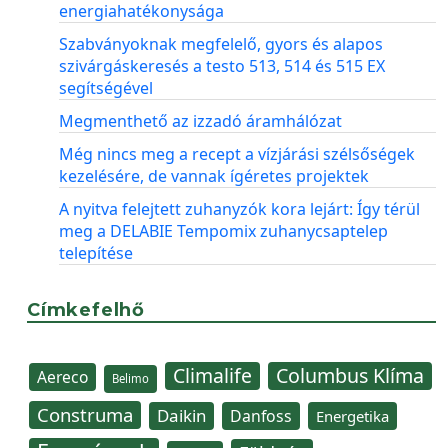
energiahatékonysága
Szabványoknak megfelelő, gyors és alapos
szivárgáskeresés a testo 513, 514 és 515 EX
segítségével
Megmenthető az izzadó áramhálózat
Még nincs meg a recept a vízjárási szélsőségek
kezelésére, de vannak ígéretes projektek
A nyitva felejtett zuhanyzók kora lejárt: Így térül
meg a DELABIE Tempomix zuhanycsaptelep
telepítése
Címkefelhő
Climalife
Columbus Klíma
Aereco
Belimo
Construma
Daikin
Danfoss
Energetika