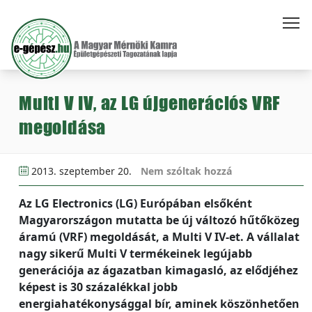
Multi V IV, az LG újgenerációs VRF
megoldása
2013. szeptember 20.
Nem szóltak hozzá
Az LG Electronics (LG) Európában elsőként
Magyarországon mutatta be új változó hűtőközeg
áramú (VRF) megoldását, a Multi V IV-et. A vállalat
nagy sikerű Multi V termékeinek legújabb
generációja az ágazatban kimagasló, az elődjéhez
képest is 30 százalékkal jobb
energiahatékonysággal bír, aminek köszönhetően