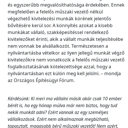
és egyszerűbb megvalósíthatósága érdekében. Ennek
megfelelően a felelős műszaki vezető nélkül
végezhető kivitelezési munkák körének jelentős
bővítésére kerül sor. A könnyítés azokat a kisebb
munkákat vállaló, szakképesítéssel rendelkező
kivitelezőket érinti, akik a vállalt munkák teljesítésébe
nem vonnak be alvállalkozót. Természetesen a
nyilvántartásba vételkor az ilyen jellegű munkát végző
kivitelezőkre nem vonatkozik a felelős műszaki vezető
foglalkoztatásának kötelezettsége azzal, hogy a
nyilvántartásban ezt külön meg kell jelölni. – mondja
az Országos Építésügyi Fórum.
Kérdésünk: Ki meri ma vállalni másik akár csak 10 ember
bérét is, ha egy hónap múlva már nem biztos, hogy tud
nekik munkát adni? Ezért vannak az egy személyes
vállalkozások. Ezért nem alkalmaznak megbízható,
tapasztalt, magasabb bérű műszaki vezetőt! Nem azért,