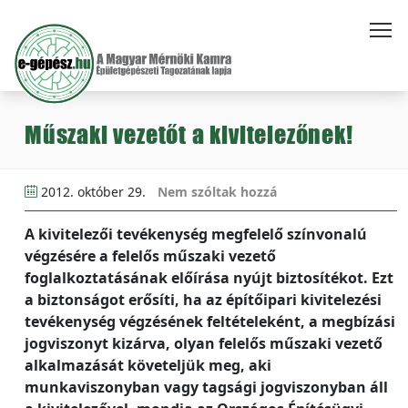
Műszaki vezetőt a kivitelezőnek!
2012. október 29.
Nem szóltak hozzá
A kivitelezői tevékenység megfelelő színvonalú
végzésére a felelős műszaki vezető
foglalkoztatásának előírása nyújt biztosítékot. Ezt
a biztonságot erősíti, ha az építőipari kivitelezési
tevékenység végzésének feltételeként, a megbízási
jogviszonyt kizárva, olyan felelős műszaki vezető
alkalmazását követeljük meg, aki
munkaviszonyban vagy tagsági jogviszonyban áll