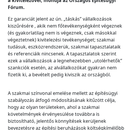
a kivitelezővel, mondja az Országos Építésügyi
Fórum.
Ez garanciát jelent az ún. „táskás” vállalkozások
kiszűrésére , akik nem főtevékenységként végeznek
(és gyakorlatilag nem is végeznek, csak másokkal
végeztetnek) kivitelezési tevékenységet; szakmai
tudásuk, eszközrendszerük, szakmai tapasztalataik
és referenciáik nincsenek. A tapasztalatok szerint
ezek a vállalkozások a legnehezebben „utolérhetők”
szankciók esetén, az alvállalkozókat gyakran nem
fizetik ki, a bevételt pedig kiviszik az országból.
A szakmai színvonal emelése mellett az építésügyi
szabályozás átfogó módosításának kitűzött célja,
hogy az olyan területeken, ahol a szakmai
követelmények érvényesülése továbbra is
biztosítható, jelentős könnyítések kerüljenek
bevezetésre az építési beruházások költségkímélőbb