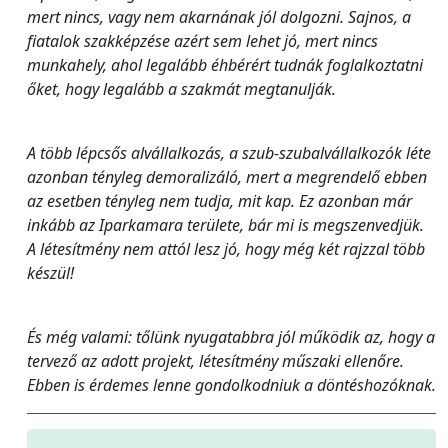
mert nincs, vagy nem akarnának jól dolgozni. Sajnos, a
fiatalok szakképzése azért sem lehet jó, mert nincs
munkahely, ahol legalább éhbérért tudnák foglalkoztatni
őket, hogy legalább a szakmát megtanulják.
A több lépcsős alvállalkozás, a szub-szubalvállalkozók léte
azonban tényleg demoralizáló, mert a megrendelő ebben
az esetben tényleg nem tudja, mit kap. Ez azonban már
inkább az Iparkamara területe, bár mi is megszenvedjük.
A létesítmény nem attól lesz jó, hogy még két rajzzal több
készül!
És még valami: tőlünk nyugatabbra jól működik az, hogy a
tervező az adott projekt, létesítmény műszaki ellenőre.
Ebben is érdemes lenne gondolkodniuk a döntéshozóknak.