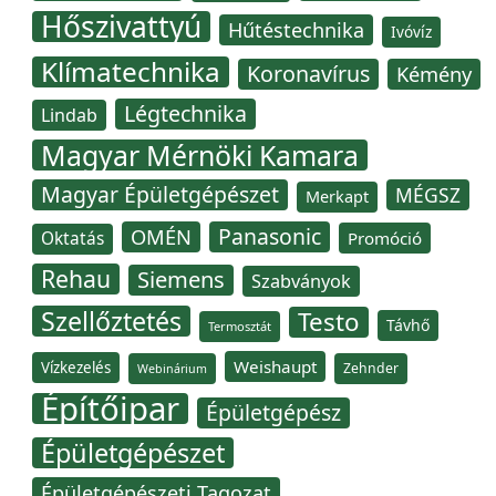
Hőszivattyú
Hűtéstechnika
Ivóvíz
Klímatechnika
Koronavírus
Kémény
Légtechnika
Lindab
Magyar Mérnöki Kamara
Magyar Épületgépészet
MÉGSZ
Merkapt
Panasonic
OMÉN
Oktatás
Promóció
Rehau
Siemens
Szabványok
Szellőztetés
Testo
Távhő
Termosztát
Weishaupt
Vízkezelés
Zehnder
Webinárium
Építőipar
Épületgépész
Épületgépészet
Épületgépészeti Tagozat