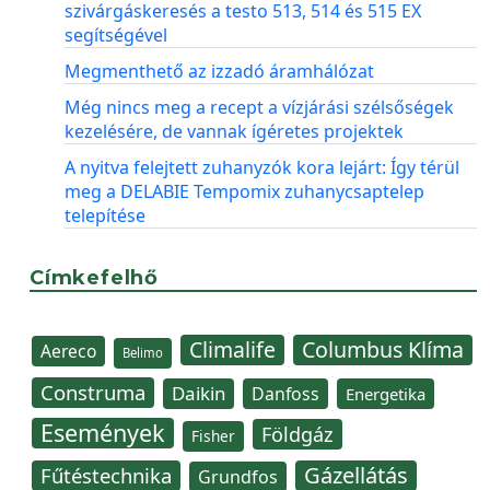
szivárgáskeresés a testo 513, 514 és 515 EX
segítségével
Megmenthető az izzadó áramhálózat
Még nincs meg a recept a vízjárási szélsőségek
kezelésére, de vannak ígéretes projektek
A nyitva felejtett zuhanyzók kora lejárt: Így térül
meg a DELABIE Tempomix zuhanycsaptelep
telepítése
Címkefelhő
Climalife
Columbus Klíma
Aereco
Belimo
Construma
Daikin
Danfoss
Energetika
Események
Földgáz
Fisher
Gázellátás
Fűtéstechnika
Grundfos