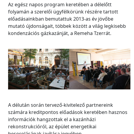
Az egész napos program keretében a délelőtt
folyamán a szerelői ügyfélkörünk részére tartott
előadásainkban bemutattuk 2013-as év jövőbe
mutató újdonságait, többek között a világ legkisebb
kondenzációs gázkazánját, a Remeha Tzerrát.
A délután során tervező-kivitelező partnereink
számára kreditpontos előadások keretében hasznos
információk hangzottak el a kazánházi
rekonstrukcióról, az épület energetikai
besorolásának javítása jegyében.