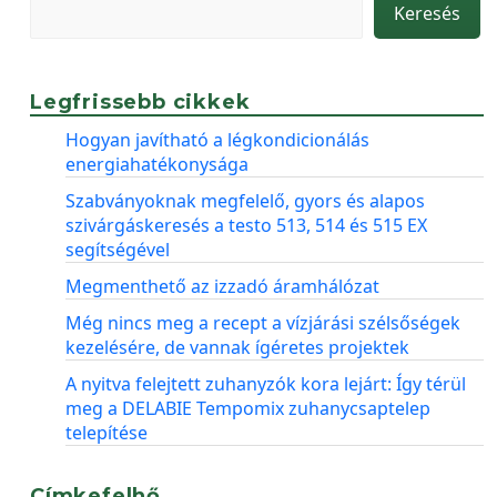
Keresés
Legfrissebb cikkek
Hogyan javítható a légkondicionálás
energiahatékonysága
Szabványoknak megfelelő, gyors és alapos
szivárgáskeresés a testo 513, 514 és 515 EX
segítségével
Megmenthető az izzadó áramhálózat
Még nincs meg a recept a vízjárási szélsőségek
kezelésére, de vannak ígéretes projektek
A nyitva felejtett zuhanyzók kora lejárt: Így térül
meg a DELABIE Tempomix zuhanycsaptelep
telepítése
Címkefelhő