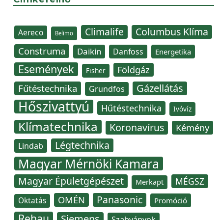
Climalife
Columbus Klíma
Aereco
Belimo
Construma
Daikin
Danfoss
Energetika
Események
Földgáz
Fisher
Gázellátás
Fűtéstechnika
Grundfos
Hőszivattyú
Hűtéstechnika
Ivóvíz
Klímatechnika
Koronavírus
Kémény
Légtechnika
Lindab
Magyar Mérnöki Kamara
Magyar Épületgépészet
MÉGSZ
Merkapt
Panasonic
OMÉN
Oktatás
Promóció
Rehau
Siemens
Szabványok