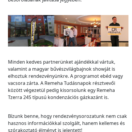
Minden kedves partnerünket ajándékkal vártuk,
valamint a magyar bűvészvilágbajnok showját is
elhoztuk rendezvényünkre. A programot ebéd vagy
vacsora zárta. A Remeha Tudásnapok résztvevői
között végezetül pedig kisorsolunk egy Remeha
Tzerra 24S típusú kondenzációs gázkazánt is.
Bízunk benne, hogy rendezvénysorozatunk nem csak
hasznos információkkal szolgált, hanem kellemes és
szórakoztató élményt is jelentett!