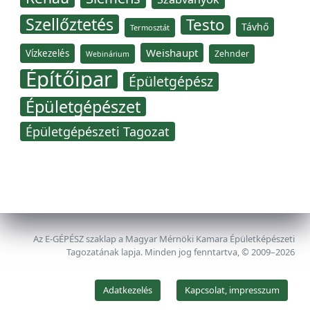
Szellőztetés
Testo
Távhő
Termosztát
Weishaupt
Vízkezelés
Zehnder
Webinárium
Építőipar
Épületgépész
Épületgépészet
Épületgépészeti Tagozat
Az E-GÉPÉSZ szaklap a Magyar Mérnöki Kamara Épületképészeti
Tagozatának lapja. Minden jog fenntartva, © 2009–2026
Adatkezelés
Kapcsolat, impresszum