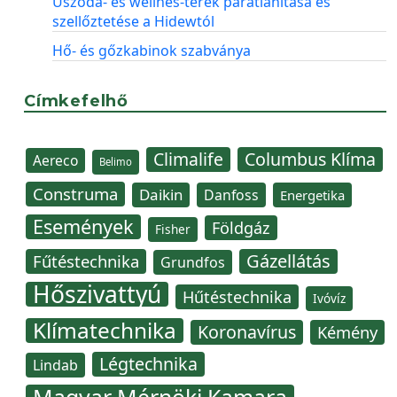
Uszoda- és wellnes-terek párátlanítása és
szellőztetése a Hidewtól
Hő- és gőzkabinok szabványa
Címkefelhő
Climalife
Columbus Klíma
Aereco
Belimo
Construma
Daikin
Danfoss
Energetika
Események
Földgáz
Fisher
Gázellátás
Fűtéstechnika
Grundfos
Hőszivattyú
Hűtéstechnika
Ivóvíz
Klímatechnika
Koronavírus
Kémény
Légtechnika
Lindab