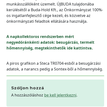
munkásszállóként üzemelt. ÚJBUDA tulajdonába
kerülésétől a Buda-Hold Kft., az Önkormányzat 100%-
os ingatlanfejlesztő cége kezeli, és közvetve az
önkormányzati feladtok ellátására használja.
A napkollektoros rendszerben mért
negyedóránkénti adatok: besugárzás, termelt
hőmennyiség, megtekinthetők ide kattintva.
A piros grafikon a Steca TR0704-esből a besugárzási
adatok, a narancs pedig a Sontex-ből a hőmennyiség.
Szóljon hozzá
A hozzászóláshoz
be kell jelentkezni
.