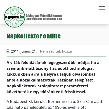
Napkollektor online
2011. június 21.
Nem szóltak hozzá
A viták feloldásának legegyszerűbb módja, ha a
szemünk előtt bizonyít az adott technológia.
Cikkünkben arra a helyre utaljuk olvasóinkat,
ahol a Közalkalmazottak Házában telepített
napkollektorok szolgáltatott paraméterei
követhetők negyedóránkénti frissítéssel.
A Budapest XI. kerület Bornemissza u. 37. szám alatt
található panelépület, az 1990-es évek előtt