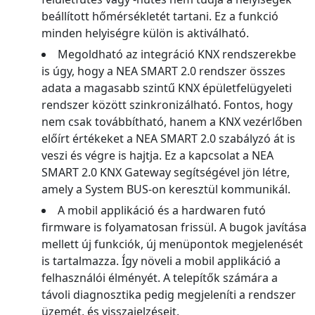
beállított hőmérsékletét tartani. Ez a funkció
minden helyiségre külön is aktiválható.
Megoldható az integráció KNX rendszerekbe
is úgy, hogy a NEA SMART 2.0 rendszer összes
adata a magasabb szintű KNX épületfelügyeleti
rendszer között szinkronizálható. Fontos, hogy
nem csak továbbítható, hanem a KNX vezérlőben
előírt értékeket a NEA SMART 2.0 szabályzó át is
veszi és végre is hajtja. Ez a kapcsolat a NEA
SMART 2.0 KNX Gateway segítségével jön létre,
amely a System BUS-on keresztül kommunikál.
A mobil applikáció és a hardwaren futó
firmware is folyamatosan frissül. A bugok javítása
mellett új funkciók, új menüpontok megjelenését
is tartalmazza. Így növeli a mobil applikáció a
felhasználói élményét. A telepítők számára a
távoli diagnosztika pedig megjeleníti a rendszer
üzemét, és visszajelzéseit.