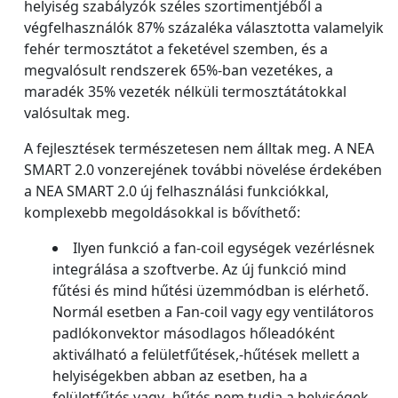
helyiség szabályzók széles szortimentjéből a
végfelhasználók 87% százaléka választotta valamelyik
fehér termosztátot a feketével szemben, és a
megvalósult rendszerek 65%-ban vezetékes, a
maradék 35% vezeték nélküli termosztátátokkal
valósultak meg.
A fejlesztések természetesen nem álltak meg. A NEA
SMART 2.0 vonzerejének további növelése érdekében
a NEA SMART 2.0 új felhasználási funkciókkal,
komplexebb megoldásokkal is bővíthető:
Ilyen funkció a fan-coil egységek vezérlésnek
integrálása a szoftverbe. Az új funkció mind
fűtési és mind hűtési üzemmódban is elérhető.
Normál esetben a Fan-coil vagy egy ventilátoros
padlókonvektor másodlagos hőleadóként
aktiválható a felületfűtések,-hűtések mellett a
helyiségekben abban az esetben, ha a
felületfűtés vagy -hűtés nem tudja a helyiségek