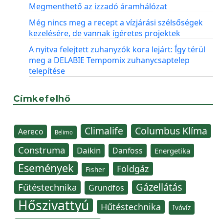
Megmenthető az izzadó áramhálózat
Még nincs meg a recept a vízjárási szélsőségek
kezelésére, de vannak ígéretes projektek
A nyitva felejtett zuhanyzók kora lejárt: Így térül
meg a DELABIE Tempomix zuhanycsaptelep
telepítése
Címkefelhő
Climalife
Columbus Klíma
Aereco
Belimo
Construma
Daikin
Danfoss
Energetika
Események
Földgáz
Fisher
Gázellátás
Fűtéstechnika
Grundfos
Hőszivattyú
Hűtéstechnika
Ivóvíz