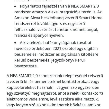
Folyamatos fejlesztés van a NEA SMART 2.0
rendszer Amazon Alexa integrációja terén is. Az
Amazon Alexa beszédhang vezérlő Smart Home
rendszerrel további gyors és egyszerű
felhasználói vezérlést tehetünk német, angol,
francia és spanyol nyelven.
A kivitelezés hatékonyságának további
növelése érdekében 2021 őszétől egy digitális
beüzemelési módszer és digitálisan kitöltésre
kerülő beüzemelési jegyzőkönyv kerül
bevezetésre.
A NEA SMART 2.0 rendszerünk telepítésénél célszerű
a vezérlő ki- és bemeneteknél kontaktorokat, vagy
kapcsolóreléket használni. Legyen szó egyszerűen
egy szivattyú meghajtásról, ahol a relét, (kontaktort)
elektromos védelemre, leválasztásra alkalmazzuk,
vagy legyen szó a zóna kimenetek bővítése, amikor