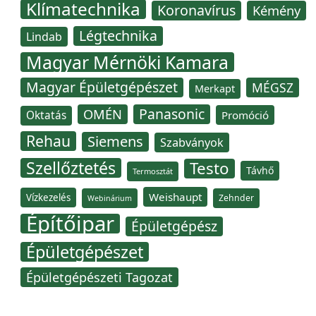
Klímatechnika
Koronavírus
Kémény
Légtechnika
Lindab
Magyar Mérnöki Kamara
Magyar Épületgépészet
MÉGSZ
Merkapt
Panasonic
OMÉN
Oktatás
Promóció
Rehau
Siemens
Szabványok
Szellőztetés
Testo
Távhő
Termosztát
Weishaupt
Vízkezelés
Zehnder
Webinárium
Építőipar
Épületgépész
Épületgépészet
Épületgépészeti Tagozat