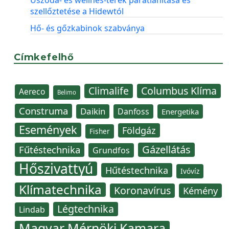
Uszoda- és wellnes-terek párátlanítása és
szellőztetése a Hidewtól
Hő- és gőzkabinok szabványa
Címkefelhő
Climalife
Columbus Klíma
Aereco
Belimo
Construma
Daikin
Danfoss
Energetika
Események
Földgáz
Fisher
Gázellátás
Fűtéstechnika
Grundfos
Hőszivattyú
Hűtéstechnika
Ivóvíz
Klímatechnika
Koronavírus
Kémény
Légtechnika
Lindab
Magyar Mérnöki Kamara