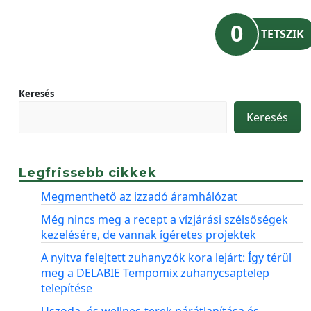
0
TETSZIK
Keresés
Keresés
Legfrissebb cikkek
Megmenthető az izzadó áramhálózat
Még nincs meg a recept a vízjárási szélsőségek
kezelésére, de vannak ígéretes projektek
A nyitva felejtett zuhanyzók kora lejárt: Így térül
meg a DELABIE Tempomix zuhanycsaptelep
telepítése