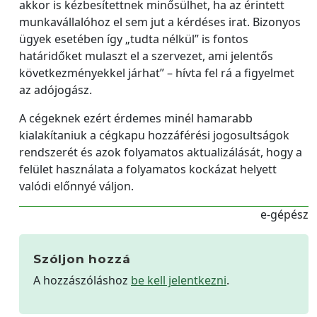
akkor is kézbesítettnek minősülhet, ha az érintett
munkavállalóhoz el sem jut a kérdéses irat. Bizonyos
ügyek esetében így „tudta nélkül” is fontos
határidőket mulaszt el a szervezet, ami jelentős
következményekkel járhat” – hívta fel rá a figyelmet
az adójogász.
A cégeknek ezért érdemes minél hamarabb
kialakítaniuk a cégkapu hozzáférési jogosultságok
rendszerét és azok folyamatos aktualizálását, hogy a
felület használata a folyamatos kockázat helyett
valódi előnnyé váljon.
e-gépész
Szóljon hozzá
A hozzászóláshoz
be kell jelentkezni
.