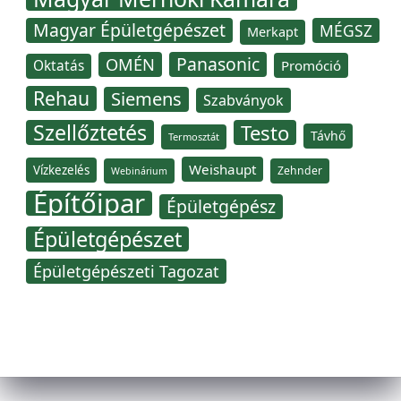
Magyar Épületgépészet
MÉGSZ
Merkapt
Panasonic
OMÉN
Oktatás
Promóció
Rehau
Siemens
Szabványok
Szellőztetés
Testo
Távhő
Termosztát
Weishaupt
Vízkezelés
Zehnder
Webinárium
Építőipar
Épületgépész
Épületgépészet
Épületgépészeti Tagozat