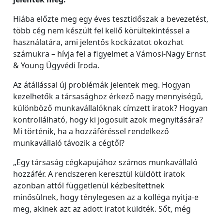
Hiába előzte meg egy éves tesztidőszak a bevezetést,
több cég nem készült fel kellő körültekintéssel a
használatára, ami jelentős kockázatot okozhat
számukra – hívja fel a figyelmet a Vámosi-Nagy Ernst
& Young Ügyvédi Iroda.
Az átállással új problémák jelentek meg. Hogyan
kezelhetők a társasághoz érkező nagy mennyiségű,
különböző munkavállalóknak címzett iratok? Hogyan
kontrollálható, hogy ki jogosult azok megnyitására?
Mi történik, ha a hozzáféréssel rendelkező
munkavállaló távozik a cégtől?
„Egy társaság cégkapujához számos munkavállaló
hozzáfér. A rendszeren keresztül küldött iratok
azonban attól függetlenül kézbesítettnek
minősülnek, hogy ténylegesen az a kolléga nyitja-e
meg, akinek azt az adott iratot küldték. Sőt, még