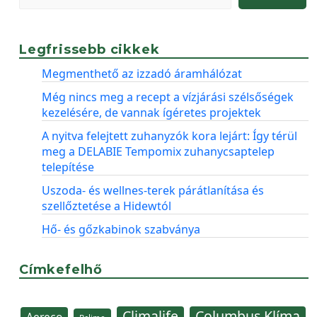
Legfrissebb cikkek
Megmenthető az izzadó áramhálózat
Még nincs meg a recept a vízjárási szélsőségek
kezelésére, de vannak ígéretes projektek
A nyitva felejtett zuhanyzók kora lejárt: Így térül
meg a DELABIE Tempomix zuhanycsaptelep
telepítése
Uszoda- és wellnes-terek párátlanítása és
szellőztetése a Hidewtól
Hő- és gőzkabinok szabványa
Címkefelhő
Climalife
Columbus Klíma