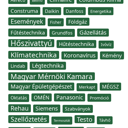
Aereco
Belimo
Construma
Daikin
Danfoss
Energetika
Események
Földgáz
Fisher
Gázellátás
Fűtéstechnika
Grundfos
Hőszivattyú
Hűtéstechnika
Ivóvíz
Klímatechnika
Koronavírus
Kémény
Légtechnika
Lindab
Magyar Mérnöki Kamara
Magyar Épületgépészet
MÉGSZ
Merkapt
Panasonic
OMÉN
Oktatás
Promóció
Rehau
Siemens
Szabványok
Szellőztetés
Testo
Távhő
Termosztát