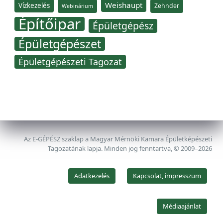
Weishaupt
Vízkezelés
Zehnder
Webinárium
Építőipar
Épületgépész
Épületgépészet
Épületgépészeti Tagozat
Az E-GÉPÉSZ szaklap a Magyar Mérnöki Kamara Épületképészeti
Tagozatának lapja. Minden jog fenntartva, © 2009–2026
Adatkezelés
Kapcsolat, impresszum
Médiaajánlat