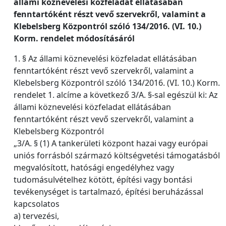
állami köznevelési közfeladat ellátásában
fenntartóként részt vevő szervekről, valamint a
Klebelsberg Központról szóló 134/2016. (VI. 10.)
Korm. rendelet módosításáról
1. § Az állami köznevelési közfeladat ellátásában
fenntartóként részt vevő szervekről, valamint a
Klebelsberg Központról szóló 134/2016. (VI. 10.) Korm.
rendelet 1. alcíme a következő 3/A. §-sal egészül ki: Az
állami köznevelési közfeladat ellátásában
fenntartóként részt vevő szervekről, valamint a
Klebelsberg Központról
„3/A. § (1) A tankerületi központ hazai vagy európai
uniós forrásból származó költségvetési támogatásból
megvalósított, hatósági engedélyhez vagy
tudomásulvételhez kötött, építési vagy bontási
tevékenységet is tartalmazó, építési beruházással
kapcsolatos
a) tervezési,