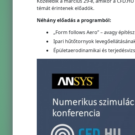
Közeledik a március 29-e, amikor a CFD.HU
témát érintenek előadók.
Néhány előadás a programból:
„Form follows Aero” – avagy építés
Ipari hűtőtornyok levegőellátásána
Épületaerodinamikai és terjedésviz