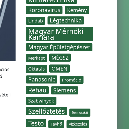
Koronavírus
Kémény
Légtechnika
Lindab
Magyar Mérnöki
Kamara
Magyar Épületgépészet
MÉGSZ
Merkapt
OMÉN
Oktatás
ációs
ó
Panasonic
Promóció
Rehau
Siemens
ételi
Szabványok
Szellőztetés
Termosztát
Testo
Távhő
Vízkezelés