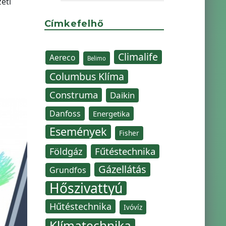
eti
Címkefelhő
Climalife
Aereco
Belimo
Columbus Klíma
Construma
Daikin
Danfoss
Energetika
Események
Fisher
Fűtéstechnika
Földgáz
Gázellátás
Grundfos
Hőszivattyú
Hűtéstechnika
Ivóvíz
Klímatechnika