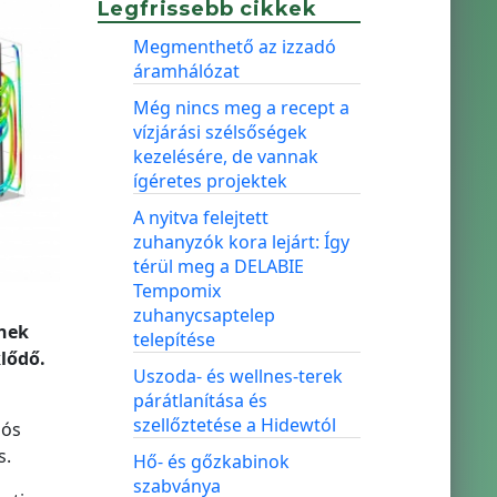
Legfrissebb cikkek
Megmenthető az izzadó
áramhálózat
Még nincs meg a recept a
vízjárási szélsőségek
kezelésére, de vannak
ígéretes projektek
A nyitva felejtett
zuhanyzók kora lejárt: Így
térül meg a DELABIE
Tempomix
zuhanycsaptelep
ének
telepítése
klődő.
Uszoda- és wellnes-terek
párátlanítása és
szellőztetése a Hidewtól
lós
s.
Hő- és gőzkabinok
szabványa