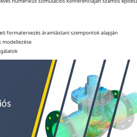
 éves numerikus szimulációs konferenciáján számos építész
zeti formatervezés áramlástani szempontok alapján
k modellezése
sgálatok