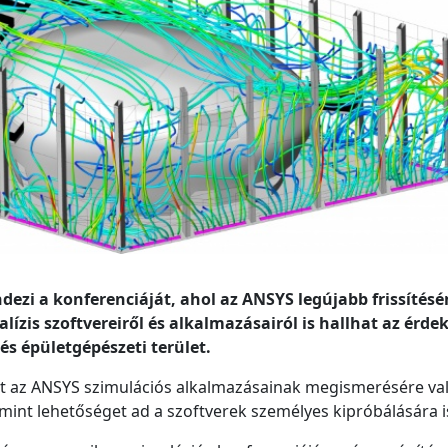
dezi a konferenciáját, ahol az ANSYS legújabb frissítés
lízis szoftvereiről és alkalmazásairól is hallhat az érde
és épületgépészeti terület.
jt az ANSYS szimulációs alkalmazásainak megismerésére va
amint lehetőséget ad a szoftverek személyes kipróbálására i