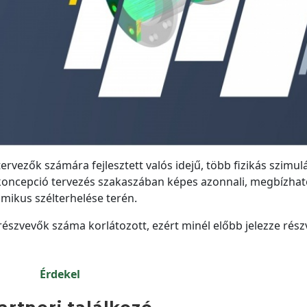
rvezők számára fejlesztett valós idejű, több fizikás szimul
koncepció tervezés szakaszában képes azonnali, megbízhat
amikus szélterhelése terén.
észvevők száma korlátozott, ezért minél előbb jelezze részv
Érdekel