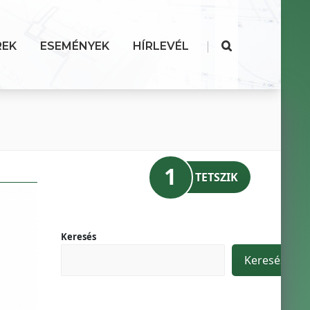
|
REK
ESEMÉNYEK
HÍRLEVÉL
1
TETSZIK
Keresés
Keresés