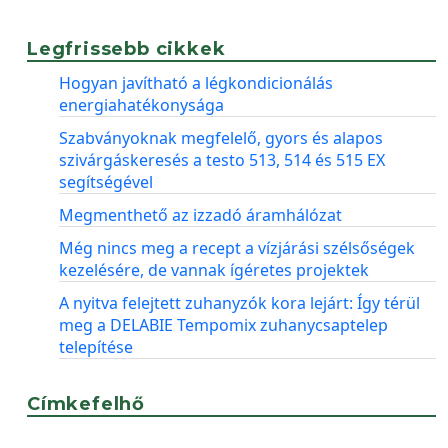
Legfrissebb cikkek
Hogyan javítható a légkondicionálás
energiahatékonysága
Szabványoknak megfelelő, gyors és alapos
szivárgáskeresés a testo 513, 514 és 515 EX
segítségével
Megmenthető az izzadó áramhálózat
Még nincs meg a recept a vízjárási szélsőségek
kezelésére, de vannak ígéretes projektek
A nyitva felejtett zuhanyzók kora lejárt: Így térül
meg a DELABIE Tempomix zuhanycsaptelep
telepítése
Címkefelhő