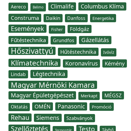
Climalife
Columbus Klíma
Aereco
Belimo
Construma
Daikin
Danfoss
Energetika
Események
Földgáz
Fisher
Gázellátás
Fűtéstechnika
Grundfos
Hőszivattyú
Hűtéstechnika
Ivóvíz
Klímatechnika
Koronavírus
Kémény
Légtechnika
Lindab
Magyar Mérnöki Kamara
Magyar Épületgépészet
MÉGSZ
Merkapt
Panasonic
OMÉN
Oktatás
Promóció
Rehau
Siemens
Szabványok
Szellőztetés
Testo
Távhő
Termosztát