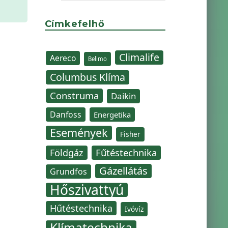
Címkefelhő
Climalife
Aereco
Belimo
Columbus Klíma
Construma
Daikin
Danfoss
Energetika
Események
Fisher
Fűtéstechnika
Földgáz
Gázellátás
Grundfos
Hőszivattyú
Hűtéstechnika
Ivóvíz
Klímatechnika