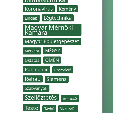
Koronavírus
Kémény
Légtechnika
Lindab
Magyar Mérnöki
Kamara
Magyar Épületgépészet
MÉGSZ
Merkapt
OMÉN
Oktatás
Panasonic
Promóció
Rehau
Siemens
Szabványok
Szellőztetés
Termosztát
Testo
Távhő
Vízkezelés