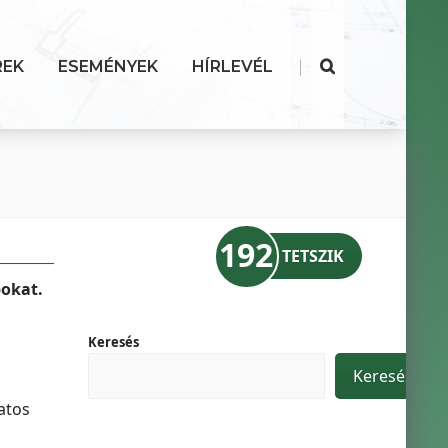
|
REK
ESEMÉNYEK
HÍRLEVÉL
192
TETSZIK
pokat.
Keresés
Keresés
atos