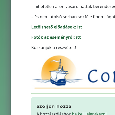
– hihetetlen áron vásárolhattak berendezé
– és nem utolsó sorban sokféle finomságot
Letölthető előadások: itt
Fotók az eseményről: itt
Köszönjük a részvételt!
Szóljon hozzá
A hozzászóláshoz
be kell jelentkezni
.