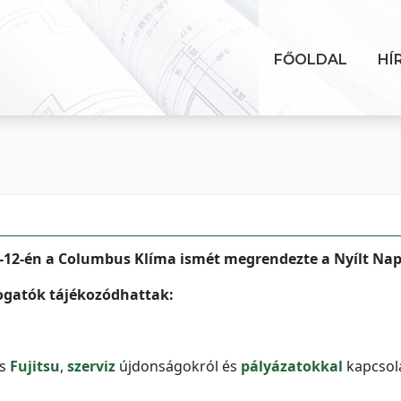
FŐOLDAL
HÍ
1-12-én a Columbus Klíma ismét megrendezte a Nyílt Na
ogatók tájékozódhattak:
s
Fujitsu
,
szerviz
újdonságokról és
pályázatokkal
kapcsol