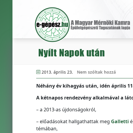
Nyílt Napok után
2013. április 23.
Nem szóltak hozzá
Néhány év kihagyás után, idén április 1
A kétnapos rendezvény alkalmával a lát
– a 2013-as újdonságokról,
– előadásokat hallgathattak meg
Galletti
é
témában,