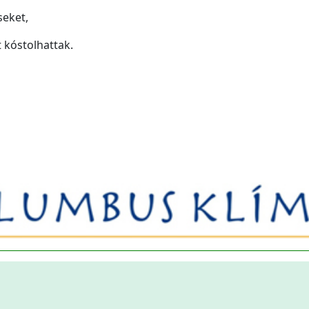
seket,
 kóstolhattak.