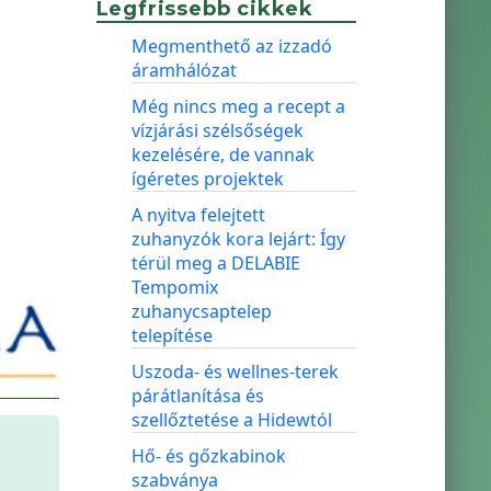
Legfrissebb cikkek
Megmenthető az izzadó
áramhálózat
Még nincs meg a recept a
vízjárási szélsőségek
kezelésére, de vannak
ígéretes projektek
A nyitva felejtett
zuhanyzók kora lejárt: Így
térül meg a DELABIE
Tempomix
zuhanycsaptelep
telepítése
Uszoda- és wellnes-terek
párátlanítása és
szellőztetése a Hidewtól
Hő- és gőzkabinok
szabványa