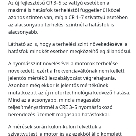
Az új fejlesztésű CR 3–5 szivattyú esetében a
maximális hatásfok terheléstől függetlenül közel
azonos szinten van, míg a CR 1–7 szivattyú esetében
az alacsonyabb terhelési szintnél a hatásfok is
alacsonyabb.
Látható az is, hogy a terhelési szint növekedésével a
hatásfok mindkét esetben megközelítőleg állandósul.
A nyomásszint növelésével a motorok terhelése
növekedett, ezért a frekvenciaváltónak nem kellett
jelentős mértékű leszabályozást végrehajtania.
Azonban még ekkor is jelentős mértékűnek
mutatkozott az új motortechnológia kedvező hatása.
Mind az alacsonyabb, mind a magasabb
teljesítményszintnél a CRE 3–5 nyomásfokozó
berendezés üzemelt magasabb hatásfokkal.
A mérések során külön-külön felvettük a
szivattyútest, a motor és az ezekből álló komplett