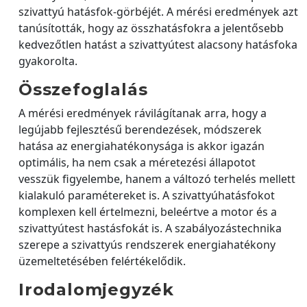
szivattyú hatásfok-görbéjét. A mérési eredmények azt
tanúsították, hogy az összhatásfokra a jelentősebb
kedvezőtlen hatást a szivattyútest alacsony hatásfoka
gyakorolta.
Összefoglalás
A mérési eredmények rávilágítanak arra, hogy a
legújabb fejlesztésű berendezések, módszerek
hatása az energiahatékonysága is akkor igazán
optimális, ha nem csak a méretezési állapotot
vesszük figyelembe, hanem a változó terhelés mellett
kialakuló paramétereket is. A szivattyúhatásfokot
komplexen kell értelmezni, beleértve a motor és a
szivattyútest hastásfokát is. A szabályozástechnika
szerepe a szivattyús rendszerek energiahatékony
üzemeltetésében felértékelődik.
Irodalomjegyzék