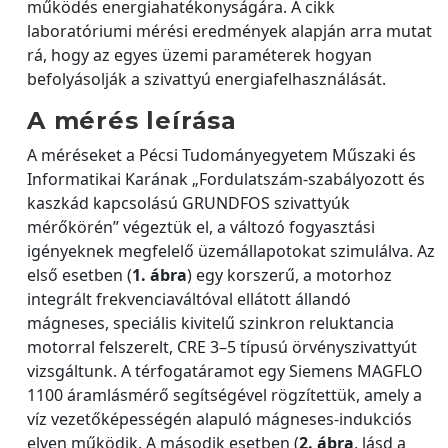
működés energiahatékonyságára. A cikk
laboratóriumi mérési eredmények alapján arra mutat
rá, hogy az egyes üzemi paraméterek hogyan
befolyásolják a szivattyú energiafelhasználását.
A mérés leírása
A méréseket a Pécsi Tudományegyetem Műszaki és
Informatikai Karának „Fordulatszám-szabályozott és
kaszkád kapcsolású GRUNDFOS szivattyúk
mérőkörén” végeztük el, a változó fogyasztási
igényeknek megfelelő üzemállapotokat szimulálva. Az
első esetben (
1. ábra
) egy korszerű, a motorhoz
integrált frekvenciaváltóval ellátott állandó
mágneses, speciális kivitelű szinkron reluktancia
motorral felszerelt, CRE 3–5 típusú örvényszivattyút
vizsgáltunk. A térfogatáramot egy Siemens MAGFLO
1100 áramlásmérő segítségével rögzítettük, amely a
víz vezetőképességén alapuló mágneses-indukciós
elven működik. A második esetben (
2. ábra
, lásd a