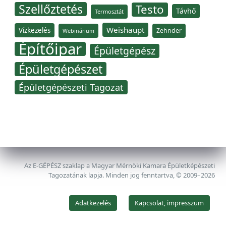
Szellőztetés
Testo
Távhő
Termosztát
Weishaupt
Vízkezelés
Zehnder
Webinárium
Építőipar
Épületgépész
Épületgépészet
Épületgépészeti Tagozat
Az E-GÉPÉSZ szaklap a Magyar Mérnöki Kamara Épületképészeti
Tagozatának lapja. Minden jog fenntartva, © 2009–2026
Adatkezelés
Kapcsolat, impresszum