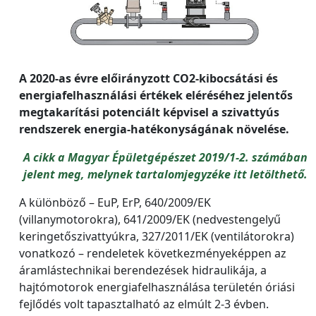
A 2020-as évre előirányzott CO2-kibocsátási és
energiafelhasználási értékek eléréséhez jelentős
megtakarítási potenciált képvisel a szivattyús
rendszerek energia-hatékonyságának növelése.
A cikk a Magyar Épületgépészet 2019/1-2. számában
jelent meg, melynek tartalomjegyzéke itt letölthető.
A különböző – EuP, ErP, 640/2009/EK
(villanymotorokra), 641/2009/EK (nedvestengelyű
keringetőszivattyúkra, 327/2011/EK (ventilátorokra)
vonatkozó – rendeletek következményeképpen az
áramlástechnikai berendezések hidraulikája, a
hajtómotorok energiafelhasználása területén óriási
fejlődés volt tapasztalható az elmúlt 2-3 évben.