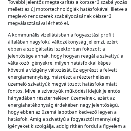
További jelentős megtakarítás a korszerű szabályozás
mellett az új motortechnológiák hatásfokával, illetve a
meglevő rendszerek szabályozásának célszerű
megválasztásával érhető el.
A kommunális vízellátásban a fogyasztási profilt
általában nagyfokú változékonyság jellemzi, ezért
ebben a szolgáltatási szektorban fokozott a
jelentősége annak, hogy hogyan reagál a szivattyú a
váltakozó igényekre, milyen hatásfokkal képes
követni a vízigény változását. Ez egyrészt a felvett
energiamennyiség, másrészt a részterhelésen
üzemelő szivattyúk megváltozott hatásfoka miatt
fontos. Mivel a szivattyúk működési idejük jelentős
hányadában részterhelésen üzemelnek, ezért az
energiahatékonyság érdekében nagy jelentőségű,
hogy ebben az üzemállapotban kedvező legyen a
hatásfok. Amíg a szivattyú a fogyasztói mennyiségi
igényeket kiszolgálja, addig ritkán fordul a figyelem a