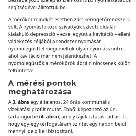
segítségével állítottuk be.
A mérőkör mindkét esetben zárt keringetőrendszerű
volt. A nyomásfokozó szivattyúk szívott oldalán
kialakuló depresszió – ezzel együtt a kavitáció – elleni
védekezés céljából a rendszer nyomását
nyomólégüsttel megemeltük olyan nyomásszintre,
ahol kavitáció már nem jelentkezhet. A
nyomólégüstök a mérőkörök ábráin nincsenek külön
feltüntetve.
A mérési pontok
meghatározása
A
3. ábra
egy általános, 24 órás kommunális
vízellátási profilt mutat. Ebből képezhető az ún.
tartamgörbe (
4. ábra
), amely tájékoztatást ad arról,
hogy egy-egy térfogatáram szintet egy napon belül
mennyi ideig kell biztosítani.