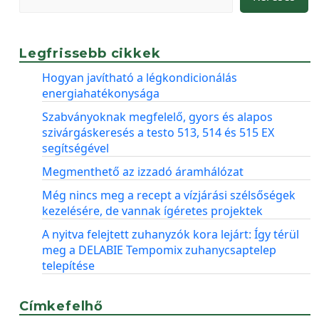
Legfrissebb cikkek
Hogyan javítható a légkondicionálás
energiahatékonysága
Szabványoknak megfelelő, gyors és alapos
szivárgáskeresés a testo 513, 514 és 515 EX
segítségével
Megmenthető az izzadó áramhálózat
Még nincs meg a recept a vízjárási szélsőségek
kezelésére, de vannak ígéretes projektek
A nyitva felejtett zuhanyzók kora lejárt: Így térül
meg a DELABIE Tempomix zuhanycsaptelep
telepítése
Címkefelhő