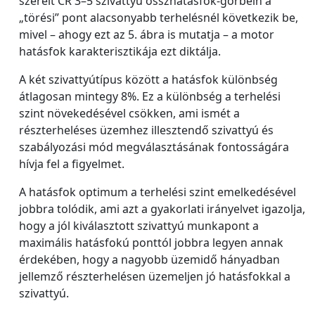
szerelt CR 3–5 szivattyú összhatásfok-görbéin a
„törési” pont alacsonyabb terhelésnél következik be,
mivel – ahogy ezt az 5. ábra is mutatja – a motor
hatásfok karakterisztikája ezt diktálja.
A két szivattyútípus között a hatásfok különbség
átlagosan mintegy 8%. Ez a különbség a terhelési
szint növekedésével csökken, ami ismét a
részterheléses üzemhez illesztendő szivattyú és
szabályozási mód megválasztásának fontosságára
hívja fel a figyelmet.
A hatásfok optimum a terhelési szint emelkedésével
jobbra tolódik, ami azt a gyakorlati irányelvet igazolja,
hogy a jól kiválasztott szivattyú munkapont a
maximális hatásfokú ponttól jobbra legyen annak
érdekében, hogy a nagyobb üzemidő hányadban
jellemző részterhelésen üzemeljen jó hatásfokkal a
szivattyú.