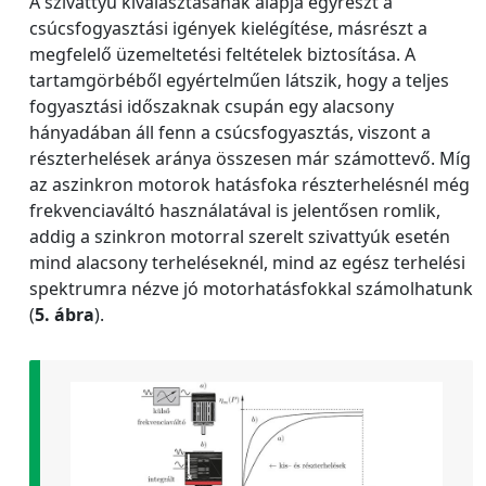
A szivattyú kiválasztásának alapja egyrészt a
csúcsfogyasztási igények kielégítése, másrészt a
megfelelő üzemeltetési feltételek biztosítása. A
tartamgörbéből egyértelműen látszik, hogy a teljes
fogyasztási időszaknak csupán egy alacsony
hányadában áll fenn a csúcsfogyasztás, viszont a
részterhelések aránya összesen már számottevő. Míg
az aszinkron motorok hatásfoka részterhelésnél még
frekvenciaváltó használatával is jelentősen romlik,
addig a szinkron motorral szerelt szivattyúk esetén
mind alacsony terheléseknél, mind az egész terhelési
spektrumra nézve jó motorhatásfokkal számolhatunk
(
5. ábra
).