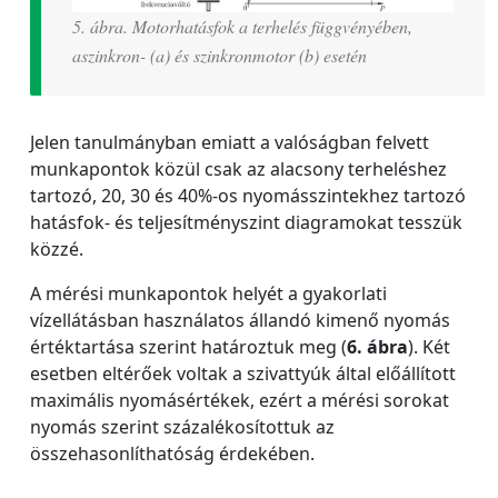
5. ábra. Motorhatásfok a terhelés függvényében,
aszinkron- (a) és szinkronmotor (b) esetén
Jelen tanulmányban emiatt a valóságban felvett
munkapontok közül csak az alacsony terheléshez
tartozó, 20, 30 és 40%-os nyomásszintekhez tartozó
hatásfok- és teljesítményszint diagramokat tesszük
közzé.
A mérési munkapontok helyét a gyakorlati
vízellátásban használatos állandó kimenő nyomás
értéktartása szerint határoztuk meg (
6. ábra
). Két
esetben eltérőek voltak a szivattyúk által előállított
maximális nyomásértékek, ezért a mérési sorokat
nyomás szerint százalékosítottuk az
összehasonlíthatóság érdekében.