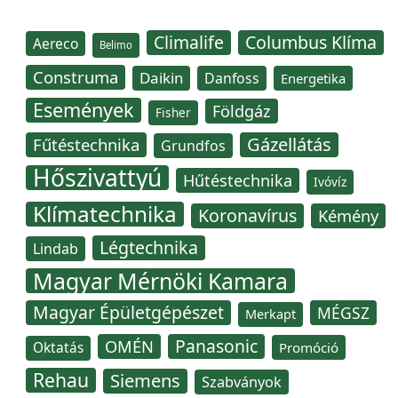
Climalife
Columbus Klíma
Aereco
Belimo
Construma
Daikin
Danfoss
Energetika
Események
Földgáz
Fisher
Gázellátás
Fűtéstechnika
Grundfos
Hőszivattyú
Hűtéstechnika
Ivóvíz
Klímatechnika
Koronavírus
Kémény
Légtechnika
Lindab
Magyar Mérnöki Kamara
Magyar Épületgépészet
MÉGSZ
Merkapt
Panasonic
OMÉN
Oktatás
Promóció
Rehau
Siemens
Szabványok