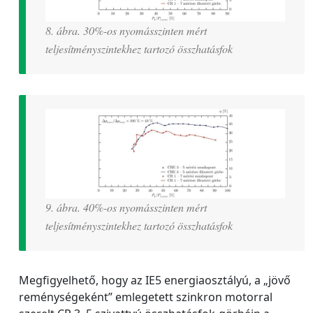
8. ábra. 30%-os nyomásszinten mért
teljesítményszintekhez tartozó összhatásfok
9. ábra. 40%-os nyomásszinten mért
teljesítményszintekhez tartozó összhatásfok
Megfigyelhető, hogy az IE5 energiaosztályú, a „jövő
reménységeként” emlegetett szinkron motorral