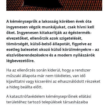
A kéményseprők a lakosság körében évek óta
ingyenesen végzik munkájukat, csak hívni kell
őket. Ingyenesen kitakarítják az égéstermék-
elvezetőket, ellenőrzik azok szigetelését,
tömörségét, külső-belső állapotát, figyelve az
esetleg balesetet okozó külső körülményekre – az
elszívóberendezésekre és a modern nyílászárók
légbevezetőire.
Ha az ellenőrzés során kiderül, hogy a rendszer
műszaki állapota már nem tökéletes, van idő
kijavíttatni vagy kicserélni az elhasználódott részeket
a hideg beállta előtt.
A katasztrófavédelem kéményseprőinek ellátási
területéhez tartozó települések társasházaiba