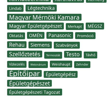
Légtechnika
Lindab
Magyar Mérnöki Kamara
Magyar Épületgépészet
MÉGSZ
Merkapt
Panasonic
OMÉN
Oktatás
Promóció
Rehau
Siemens
Szabványok
Szellőztetés
Testo
Távhő
Termosztát
Weishaupt
Vízkezelés
Zehnder
Webinárium
Építőipar
Épületgépész
Épületgépészet
Épületgépészeti Tagozat