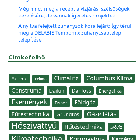
Még nincs meg a recept a vízjárási szélsőségek
kezelésére, de vannak ígéretes projektek
A nyitva felejtett zuhanyzók kora lejárt: Így térül
meg a DELABIE Tempomix zuhanycsaptelep
telepítése
Címkefelhő
Climalife
Columbus Klíma
Aereco
Belimo
Construma
Daikin
Danfoss
Energetika
Események
Földgáz
Fisher
Gázellátás
Fűtéstechnika
Grundfos
Hőszivattyú
Hűtéstechnika
Ivóvíz
Klímatechnika
Koronavírus
Kémény