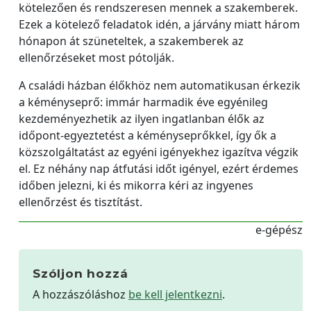
kötelezően és rendszeresen mennek a szakemberek.
Ezek a kötelező feladatok idén, a járvány miatt három
hónapon át szüneteltek, a szakemberek az
ellenőrzéseket most pótolják.
A családi házban élőkhöz nem automatikusan érkezik
a kéményseprő: immár harmadik éve egyénileg
kezdeményezhetik az ilyen ingatlanban élők az
időpont-egyeztetést a kéményseprőkkel, így ők a
közszolgáltatást az egyéni igényekhez igazítva végzik
el. Ez néhány nap átfutási időt igényel, ezért érdemes
időben jelezni, ki és mikorra kéri az ingyenes
ellenőrzést és tisztítást.
e-gépész
Szóljon hozzá
A hozzászóláshoz
be kell jelentkezni
.