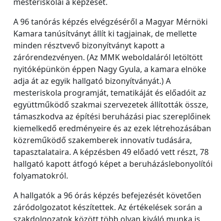
mesteriskolai a képzését.
A 96 tanórás képzés elvégzéséről a Magyar Mérnöki
Kamara tanúsítványt állít ki tagjainak, de mellette
minden résztvevő bizonyítványt kapott a
zárórendezvényen. (Az MMK weboldaláról letöltött
nyitóképünkön éppen Nagy Gyula, a kamara elnöke
adja át az egyik hallgató bizonyítványát.) A
mesteriskola programját, tematikáját és előadóit az
együttműködő szakmai szervezetek állították össze,
támaszkodva az építési beruházási piac szereplőinek
kiemelkedő eredményeire és az ezek létrehozásában
közreműködő szakemberek innovatív tudására,
tapasztalataira. A képzésben 49 előadó vett részt, 78
hallgató kapott átfogó képet a beruházáslebonyolítói
folyamatokról.
A hallgatók a 96 órás képzés befejezését követően
záródolgozatot készítettek. Az értékelések során a
szakdolgozatok között több olyan kiváló munka is