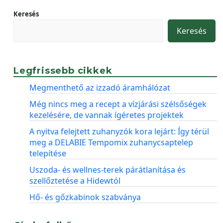
Keresés
Keresés
Legfrissebb cikkek
Megmenthető az izzadó áramhálózat
Még nincs meg a recept a vízjárási szélsőségek
kezelésére, de vannak ígéretes projektek
A nyitva felejtett zuhanyzók kora lejárt: Így térül
meg a DELABIE Tempomix zuhanycsaptelep
telepítése
Uszoda- és wellnes-terek párátlanítása és
szellőztetése a Hidewtól
Hő- és gőzkabinok szabványa