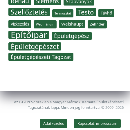
Rehau
Siemens
Szabványok
Szellőztetés
Testo
Távhő
Termosztát
Weishaupt
Vízkezelés
Zehnder
Webinárium
Építőipar
Épületgépész
Épületgépészet
Épületgépészeti Tagozat
Az E-GÉPÉSZ szaklap a Magyar Mérnöki Kamara Épületképészeti
Tagozatának lapja. Minden jog fenntartva, © 2009–2026
Adatkezelés
Kapcsolat, impresszum