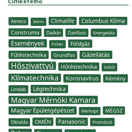
Címkefelhő
Climalife
Columbus Klíma
Aereco
Belimo
Construma
Daikin
Danfoss
Energetika
Események
Földgáz
Fisher
Gázellátás
Fűtéstechnika
Grundfos
Hőszivattyú
Hűtéstechnika
Ivóvíz
Klímatechnika
Koronavírus
Kémény
Légtechnika
Lindab
Magyar Mérnöki Kamara
Magyar Épületgépészet
MÉGSZ
Merkapt
Panasonic
OMÉN
Oktatás
Promóció