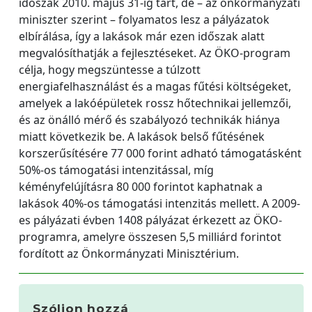
időszak 2010. május 31-ig tart, de – az önkormányzati
miniszter szerint – folyamatos lesz a pályázatok
elbírálása, így a lakások már ezen időszak alatt
megvalósíthatják a fejlesztéseket. Az ÖKO-program
célja, hogy megszüntesse a túlzott
energiafelhasználást és a magas fűtési költségeket,
amelyek a lakóépületek rossz hőtechnikai jellemzői,
és az önálló mérő és szabályozó technikák hiánya
miatt következik be. A lakások belső fűtésének
korszerűsítésére 77 000 forint adható támogatásként
50%-os támogatási intenzitással, míg
kéményfelújításra 80 000 forintot kaphatnak a
lakások 40%-os támogatási intenzitás mellett. A 2009-
es pályázati évben 1408 pályázat érkezett az ÖKO-
programra, amelyre összesen 5,5 milliárd forintot
fordított az Önkormányzati Minisztérium.
Szóljon hozzá