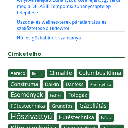
A nyitva felejtett zuhanyzók kora lejárt: Így térül
meg a DELABIE Tempomix zuhanycsaptelep
telepítése
Uszoda- és wellnes-terek párátlanítása és
szellőztetése a Hidewtól
Hő- és gőzkabinok szabványa
Címkefelhő
Climalife
Columbus Klíma
Aereco
Belimo
Construma
Daikin
Danfoss
Energetika
Események
Földgáz
Fisher
Gázellátás
Fűtéstechnika
Grundfos
Hőszivattyú
Hűtéstechnika
Ivóvíz
Klímatechnika