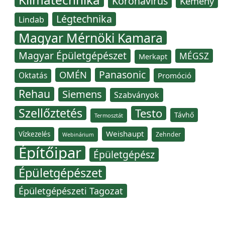
Koronavírus
Kémény
Légtechnika
Lindab
Magyar Mérnöki Kamara
Magyar Épületgépészet
MÉGSZ
Merkapt
Panasonic
OMÉN
Oktatás
Promóció
Rehau
Siemens
Szabványok
Szellőztetés
Testo
Távhő
Termosztát
Weishaupt
Vízkezelés
Zehnder
Webinárium
Építőipar
Épületgépész
Épületgépészet
Épületgépészeti Tagozat