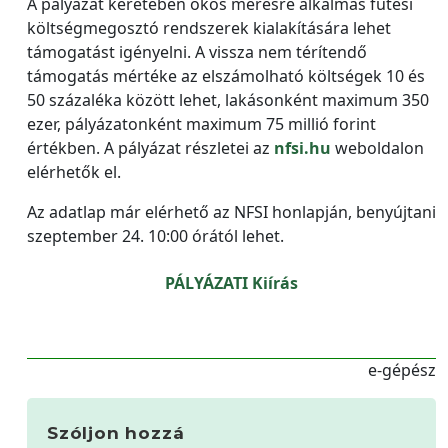
A pályázat keretében okos mérésre alkalmas fűtési
költségmegosztó rendszerek kialakítására lehet
támogatást igényelni. A vissza nem térítendő
támogatás mértéke az elszámolható költségek 10 és
50 százaléka között lehet, lakásonként maximum 350
ezer, pályázatonként maximum 75 millió forint
értékben. A pályázat részletei az
nfsi.hu
weboldalon
elérhetők el.
Az adatlap már elérhető az NFSI honlapján, benyújtani
szeptember 24. 10:00 órától lehet.
PÁLYÁZATI Kiírás
e-gépész
Szóljon hozzá