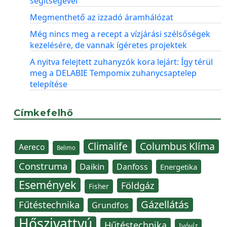
segítségével
Megmenthető az izzadó áramhálózat
Még nincs meg a recept a vízjárási szélsőségek
kezelésére, de vannak ígéretes projektek
A nyitva felejtett zuhanyzók kora lejárt: Így térül
meg a DELABIE Tempomix zuhanycsaptelep
telepítése
Címkefelhő
Climalife
Columbus Klíma
Aereco
Belimo
Construma
Daikin
Danfoss
Energetika
Események
Földgáz
Fisher
Gázellátás
Fűtéstechnika
Grundfos
Hőszivattyú
Hűtéstechnika
Ivóvíz