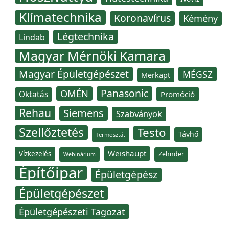
Klímatechnika
Koronavírus
Kémény
Légtechnika
Lindab
Magyar Mérnöki Kamara
Magyar Épületgépészet
MÉGSZ
Merkapt
Panasonic
OMÉN
Oktatás
Promóció
Rehau
Siemens
Szabványok
Szellőztetés
Testo
Távhő
Termosztát
Weishaupt
Vízkezelés
Zehnder
Webinárium
Építőipar
Épületgépész
Épületgépészet
Épületgépészeti Tagozat