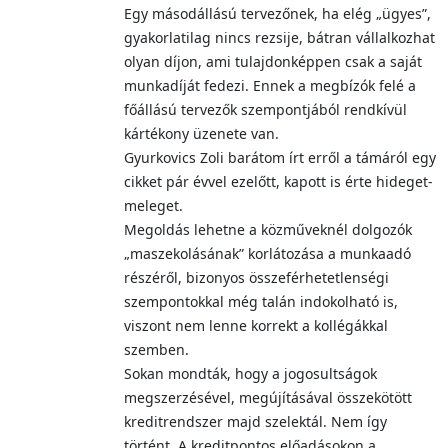
Egy másodállású tervezőnek, ha elég „ügyes”,
gyakorlatilag nincs rezsije, bátran vállalkozhat
olyan díjon, ami tulajdonképpen csak a saját
munkadíját fedezi. Ennek a megbízók felé a
főállású tervezők szempontjából rendkívül
kártékony üzenete van.
Gyurkovics Zoli barátom írt erről a támáról egy
cikket pár évvel ezelőtt, kapott is érte hideget-
meleget.
Megoldás lehetne a közműveknél dolgozók
„maszekolásának” korlátozása a munkaadó
részéről, bizonyos összeférhetetlenségi
szempontokkal még talán indokolható is,
viszont nem lenne korrekt a kollégákkal
szemben.
Sokan mondták, hogy a jogosultságok
megszerzésével, megújításával összekötött
kreditrendszer majd szelektál. Nem így
történt. A kreditpontos előadásokon a