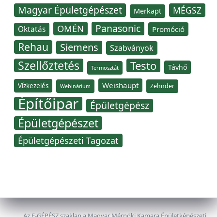
Magyar Épületgépészet
MÉGSZ
Merkapt
Panasonic
OMÉN
Oktatás
Promóció
Rehau
Siemens
Szabványok
Szellőztetés
Testo
Távhő
Termosztát
Weishaupt
Vízkezelés
Zehnder
Webinárium
Építőipar
Épületgépész
Épületgépészet
Épületgépészeti Tagozat
Az E-GÉPÉSZ szaklap a Magyar Mérnöki Kamara Épületképészeti