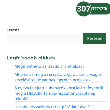
307
TETSZIK
Keresés
Keresés
Legfrissebb cikkek
Megmenthető az izzadó áramhálózat
Még nincs meg a recept a vízjárási szélsőségek
kezelésére, de vannak ígéretes projektek
A nyitva felejtett zuhanyzók kora lejárt: Így térül
meg a DELABIE Tempomix zuhanycsaptelep
telepítése
Uszoda- és wellnes-terek párátlanítása és