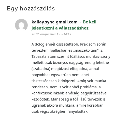
Egy hozzászólás
kallay.sync_gmail.com
-
Be kell
jelentkezni a válaszadáshoz
2012. augusztus 15. - 14:19
A dolog ennél összetettebb. Praxisom során
terveztem főállásban és „maszekoltam” is.
Tapasztalatom szerint főállásos munkaviszony
mellett csak bizonyos nagyságrendig lehetne
(szabadna) megbízást elfogadna, annál
nagyobbat egyszerűen nem lehet
tisztességesen kidolgozni. Amíg volt munka
rendesen, nem is volt ebből probléma, a
konfliktusok inkább a válság begyűrűzésével
kezdődtek. Manapság a főállású tervezők is
ugranak akkora munkára, amire korábban
csak végszükségben fanyalodtak.