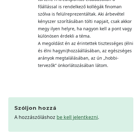
főállással is rendelkező kollégák finoman
szólva is felülreprezentáltak. Aki árbevétel
kényszer szorításában tölti napjait, csak akkor
megy ilyen helyre, ha nagyon kell a pont vagy
különösen érdekli a téma.
A megoldást én az érintettek tisztességes (élni
és élni hagyni)hozzáállásában, az egészséges
arányok megtalálásában, az ún „hobbi-
tervezők” önkorlátozásában látom.
Szóljon hozzá
A hozzászóláshoz
be kell jelentkezni
.