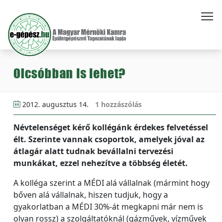
Olcsóbban is lehet?
2012. augusztus 14.
1 hozzászólás
Névtelenséget kérő kollégánk érdekes felvetéssel
élt. Szerinte vannak csoportok, amelyek jóval az
átlagár alatt tudnak bevállalni tervezési
munkákat, ezzel nehezítve a többség életét.
A kolléga szerint a MÉDI alá vállalnak (mármint hogy
bőven alá vállalnak, hiszen tudjuk, hogy a
gyakorlatban a MÉDI 30%-át megkapni már nem is
olyan rossz) a szolgáltatóknál (gázművek, vízművek