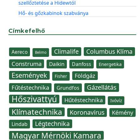
szellőztetése a Hidewtól
Hő- és gőzkabinok szabványa
Címkefelhő
Climalife
Columbus Klíma
Aereco
Belimo
Construma
Daikin
Danfoss
Energetika
Események
Földgáz
Fisher
Gázellátás
Fűtéstechnika
Grundfos
Hőszivattyú
Hűtéstechnika
Ivóvíz
Klímatechnika
Koronavírus
Kémény
Légtechnika
Lindab
Magyar Mérnöki Kamara