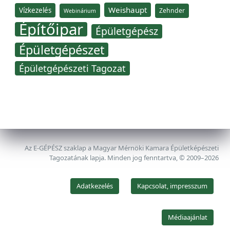
Weishaupt
Vízkezelés
Zehnder
Webinárium
Építőipar
Épületgépész
Épületgépészet
Épületgépészeti Tagozat
Az E-GÉPÉSZ szaklap a Magyar Mérnöki Kamara Épületképészeti
Tagozatának lapja. Minden jog fenntartva, © 2009–2026
Adatkezelés
Kapcsolat, impresszum
Médiaajánlat