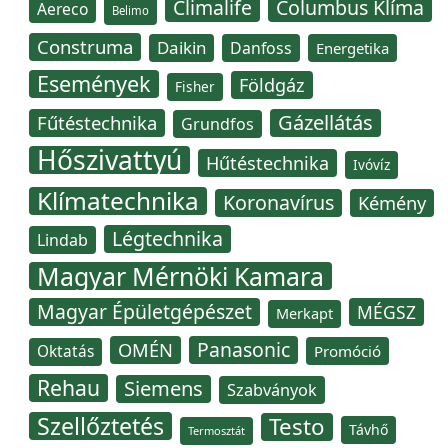
Climalife
Columbus Klíma
Aereco
Belimo
Construma
Daikin
Danfoss
Energetika
Események
Földgáz
Fisher
Gázellátás
Fűtéstechnika
Grundfos
Hőszivattyú
Hűtéstechnika
Ivóvíz
Klímatechnika
Koronavírus
Kémény
Légtechnika
Lindab
Magyar Mérnöki Kamara
Magyar Épületgépészet
MÉGSZ
Merkapt
Panasonic
OMÉN
Oktatás
Promóció
Rehau
Siemens
Szabványok
Szellőztetés
Testo
Távhő
Termosztát