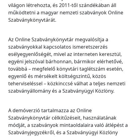
világon létrehozta, és 2011-től szándékában áll
működtetni a magyar nemzeti szabványok Online
Szabványkönyvtárát.
Az Online Szabványkönyvtár megvalósítja a
szabványokkal kapcsolatos ismeretszerzés
esélyegyenlőségét, mivel az interneten keresztül,
egyéni jelszóval bárhonnan, bármikor elérhetővé,
továbbá – megfelelő könyvtári taglétszám esetén,
egyenlő és mérsékelt költségszintű, közös
teherviseléssel – közkinccsé válhat a teljes nemzeti
szabványállomány és a Szabványügyi Közlöny.
A demóverzió tartalmazza az Online
Szabványkönyvtár célkitűzéseit, használatának
módját, a szabványok mintaoldalaira való átlépést a
Szabványjegyzékről, és a Szabványügyi Közlöny