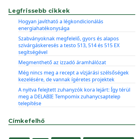
Legfrissebb cikkek
Hogyan javítható a légkondicionálás
energiahatékonysága
Szabványoknak megfelelő, gyors és alapos
szivárgáskeresés a testo 513, 514 és 515 EX
segítségével
Megmenthető az izzadó áramhálózat
Még nincs meg a recept a vízjárási szélsőségek
kezelésére, de vannak ígéretes projektek
A nyitva felejtett zuhanyzók kora lejárt: Így térül
meg a DELABIE Tempomix zuhanycsaptelep
telepítése
Címkefelhő