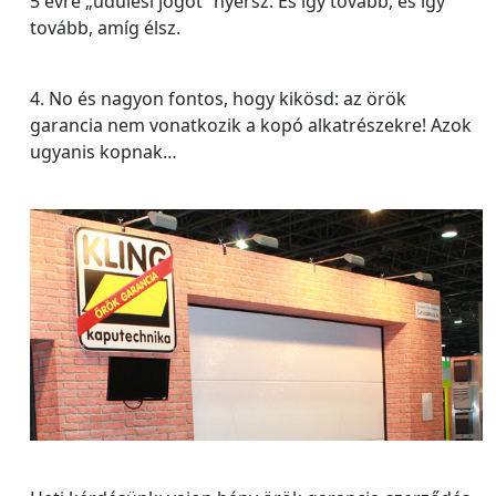
5 évre „üdülési jogot” nyersz. És így tovább, és így
tovább, amíg élsz.
4. No és nagyon fontos, hogy kikösd: az örök
garancia nem vonatkozik a kopó alkatrészekre! Azok
ugyanis kopnak…