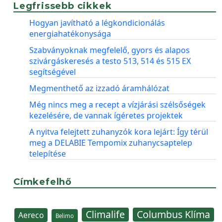
Legfrissebb cikkek
Hogyan javítható a légkondicionálás
energiahatékonysága
Szabványoknak megfelelő, gyors és alapos
szivárgáskeresés a testo 513, 514 és 515 EX
segítségével
Megmenthető az izzadó áramhálózat
Még nincs meg a recept a vízjárási szélsőségek
kezelésére, de vannak ígéretes projektek
A nyitva felejtett zuhanyzók kora lejárt: Így térül
meg a DELABIE Tempomix zuhanycsaptelep
telepítése
Címkefelhő
Climalife
Columbus Klíma
Aereco
Belimo