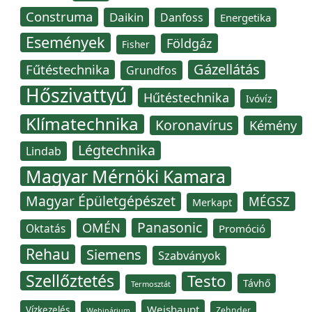
Construma
Daikin
Danfoss
Energetika
Események
Földgáz
Fisher
Gázellátás
Fűtéstechnika
Grundfos
Hőszivattyú
Hűtéstechnika
Ivóvíz
Klímatechnika
Koronavírus
Kémény
Légtechnika
Lindab
Magyar Mérnöki Kamara
Magyar Épületgépészet
MÉGSZ
Merkapt
Panasonic
OMÉN
Oktatás
Promóció
Rehau
Siemens
Szabványok
Szellőztetés
Testo
Távhő
Termosztát
Weishaupt
Vízkezelés
Zehnder
Webinárium