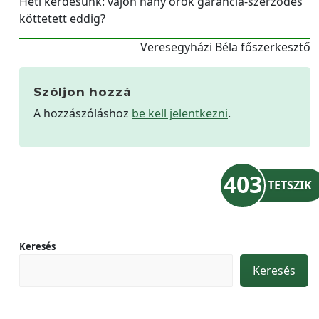
Heti kérdésünk: vajon hány örök garancia-szerződés
köttetett eddig?
Veresegyházi Béla főszerkesztő
Szóljon hozzá
A hozzászóláshoz
be kell jelentkezni
.
403
TETSZIK
Keresés
Keresés