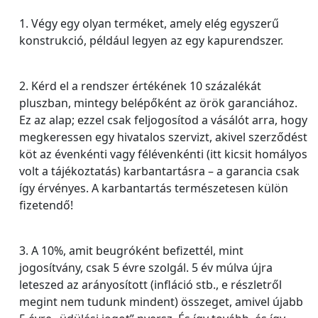
1. Végy egy olyan terméket, amely elég egyszerű
konstrukció, például legyen az egy kapurendszer.
2. Kérd el a rendszer értékének 10 százalékát
pluszban, mintegy belépőként az örök garanciához.
Ez az alap; ezzel csak feljogosítod a vásálót arra, hogy
megkeressen egy hivatalos szervizt, akivel szerződést
köt az évenkénti vagy félévenkénti (itt kicsit homályos
volt a tájékoztatás) karbantartásra – a garancia csak
így érvényes. A karbantartás természetesen külön
fizetendő!
3. A 10%, amit beugróként befizettél, mint
jogosítvány, csak 5 évre szolgál. 5 év múlva újra
leteszed az arányosított (infláció stb., e részletről
megint nem tudunk mindent) összeget, amivel újabb