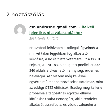
2 hozzászólás
csn.andrasne_gmail.com
-
Be kell
jelentkezni a válaszadáshoz
2011. április 7. - 15:12
Ha szabad felhívnom a kollégák figyelmét a
minket talán legjobban foglalkoztató
kérdésre, a hő és füstelvezetésre. Ez a XXXIII.
Fejezet, a 170-183. oldalig tart (melléklet 332-
340 oldal), elolvasható mennyiség, érdemes
belevágni. Azt hiszem még kevésbé
egyértelmű meghatározásokat tartalmaz, mint
az eddigi OTSZ előírások. Esetleg meg kellene
próbálnia a tagozatnak egyszer elhívni
körünkbe Csuba Bendegúzt, aki a rendelet
alkotását összefogja, és végiggyalogolni a