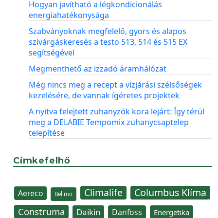
Hogyan javítható a légkondicionálás
energiahatékonysága
Szabványoknak megfelelő, gyors és alapos
szivárgáskeresés a testo 513, 514 és 515 EX
segítségével
Megmenthető az izzadó áramhálózat
Még nincs meg a recept a vízjárási szélsőségek
kezelésére, de vannak ígéretes projektek
A nyitva felejtett zuhanyzók kora lejárt: Így térül
meg a DELABIE Tempomix zuhanycsaptelep
telepítése
Címkefelhő
Climalife
Columbus Klíma
Aereco
Belimo
Construma
Daikin
Danfoss
Energetika