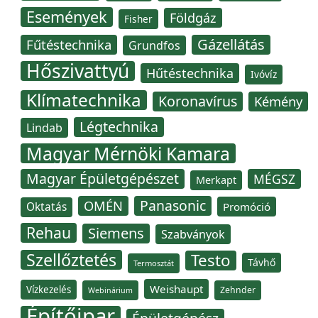
Események
Földgáz
Fisher
Gázellátás
Fűtéstechnika
Grundfos
Hőszivattyú
Hűtéstechnika
Ivóvíz
Klímatechnika
Koronavírus
Kémény
Légtechnika
Lindab
Magyar Mérnöki Kamara
Magyar Épületgépészet
MÉGSZ
Merkapt
Panasonic
OMÉN
Oktatás
Promóció
Rehau
Siemens
Szabványok
Szellőztetés
Testo
Távhő
Termosztát
Weishaupt
Vízkezelés
Zehnder
Webinárium
Építőipar