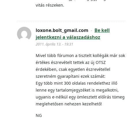
vitás részeken.
loxone.bolt_gmail.com
-
Be kell
jelentkezni a válaszadáshoz
2011. április 13. - 19:31
Mivel több fórumon a tisztelt kollégák már sok
értékes észrevételt tettek az új OTSZ
érdekében, csak egyetlen észrevétellel
szeretném gyarapítani ezek számát:
Egy több mint 300 oldalas rendelethez illő
lenne egy tartalomjegyzéket is megalkotni,
ugyanis e-nélkül egy ömlesztett előírás tömeg
meglehetősen nehezen kezelhető!
NG